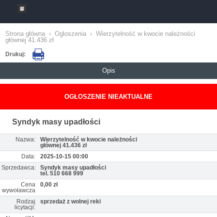
Strona główna
›
Ogloszenia
›
Wierzytelność w kwocie należności
głównej 41.436 zł
Drukuj:
Opis
OGŁOSZENIE NIEAKTUALNE
Syndyk masy upadłości
Nazwa:
Wierzytelność w kwocie należności
głównej 41.436 zł
Data:
2025-10-15 00:00
Sprzedawca:
Syndyk masy upadłości
tel. 510 668 999
Cena
0,00 zł
wywoławcza
Rodzaj
sprzedaż z wolnej reki
licytacji: