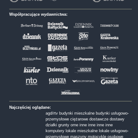
Współpracujące wydawnictwa:
Najczęściej oglądane:
agd/rtv
budynki mieszkalne
budynki usługowo-
przemysłowe
ciężarowe
dostawcze
dostawy
działki
grunty orne
inne
inne
inne
inne
komputery
lokale mieszkalne
lokale usługowo-
przemysłowe
maszyny
motocykle
osobowe