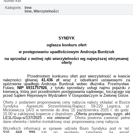
Numer KM:
Kategorie:
Inne
Inne, Wierzytelności
SYNDYK
ogłasza konkurs ofert
w postępowaniu upadłościowym Andrzeja Burdziuk
na sprzedaż z wolnej ręki wierzytelności wg najwyższej otrzymanej
oferty
Przedmiotem konkursu ofert jest wierzytelność w kwocie
należności głównej
41.436 zł
wraz z odsetkami ustawowymi za
opóźnienie upadłego Andrzeja Burdziuk wobec dłużnika: Przemysław
Fulara,
NIP 6931757926
, z tytułu sprzedaży usługi najmu pojazdu z
kierowcą, która jest przedmiotem postępowania sądowego, toczącego się
przed Sądem Rejonowym Wydziałem V Gospodarczym w Zielonej Górze.
Oferty z podaniem proponowanej ceny nabycia należy składać w Biurze
Syndyka Agnieszki Strzemińskiej-Rapacz: 59-220 Legnica, ul.
Mickiewicza 1A/3 w terminie do dnia 15 października 2025 r. do godz.
15.00 w zaklejonej kopercie z dopiskiem
„Oferta przetargowa, sygn. akt
LE1L/Gup-s/137/2025 - nie otwierać
”. Oferta powinna zawierać pełne
dane oferenta i telefon kontaktowy oraz proponowaną cenę nabycia.
Wszelkich informacji w sprawie udziela Biuro Syndyka pod nr tel.
510 668 999
lub po wysłaniu zapytania na email: