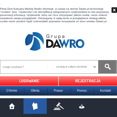
t
Firma Dom Aukcyjny Mariola Nosko informuje, iż używa na stronie Dawro.pl technologii
"cookies" (tzw. "ciasteczka") do identyfikacji zalogowanych użytkowników w celu poprawnej
prezentacji informacji. Użytkownik, który nie chce otrzymywać plików cookie, może zmienić
ustawienia swojej przeglądarki. Ostrzegamy, iż wyłączenie w przeglądarce obsługi plików
cookie może utrudnić bądź uniemożliwić poprawne korzystanie ze stron serwisu Dawro.pl .
szukaj w całym serwisie
LOGOWANIE
REJESTRACJA
O firmie
Oferta
Prawo
Pomoc
Kontakt