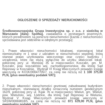
OGŁOSZENIE O SPRZEDAŻY NIERUCHOMOŚCI
Środkowoeuropejska Grupa Inwestycyjna sp. z o.o. z siedzibą w
Warszawie [dalej: Spółka],
zawiadamia o przetargach pisemnych,
których przedmiotem są poniższe nieruchomości [każda z nieruchomości
sprzedawana jest oddzielnie w odrębnym przetargu]:
1. Prawo własności nieruchomości lokalowej, stanowiącej lokal
niemieszkalny nr 1 wraz z udziałem w nieruchomości wspólnej, którą
stanowi prawo użytkowania wieczystego oraz części budynku i
urządzenia, które nie służą wyłącznie do użytku właścicieli lokali
położonej przy ul. Morskiej 35 w miejscowości Koszalin, gm. M.
Koszalin, pow. koszaliński woj. zachodniopomorskie, dla której Sąd
Rejonowy w Koszalinie, Wydział VI Ksiąg Wieczystych prowadzi księgę
wieczystą nr KO1K/00047705/7, za cenę nie niższą niż
1 100 375,00
PLN, (plus ewentualny podatek VAT);
2. Prawo własności nieruchomości gruntowej zabudowanej budynkiem
mieszkalnym, stanowiącej działkę oznaczoną numerem geodezyjnym
162/9, położonej przy ul. Kijak 7b w miejscowości Wieluń, gm. Wieluń,
pow. Wieluński, woj. Łódzkie, dla której Sąd Rejonowy w Wieluniu,
Wydział V Ksiąg Wieczystych prowadzi księgę wieczystą nr
SR1W/00069818/5, za cenę nie niższą niż
871 639,00
PLN, (plus
ewentualny podatek VAT).