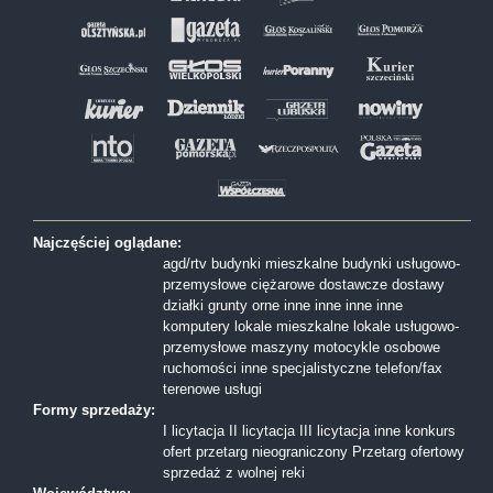
Najczęściej oglądane:
agd/rtv
budynki mieszkalne
budynki usługowo-
przemysłowe
ciężarowe
dostawcze
dostawy
działki
grunty orne
inne
inne
inne
inne
komputery
lokale mieszkalne
lokale usługowo-
przemysłowe
maszyny
motocykle
osobowe
ruchomości inne
specjalistyczne
telefon/fax
terenowe
usługi
Formy sprzedaży:
I licytacja
II licytacja
III licytacja
inne
konkurs
ofert
przetarg nieograniczony
Przetarg ofertowy
sprzedaż z wolnej reki