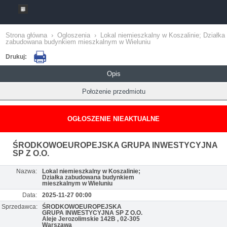
Strona główna
›
Ogloszenia
›
Lokal niemieszkalny w Koszalinie; Działka
zabudowana budynkiem mieszkalnym w Wieluniu
Drukuj:
Opis
Położenie przedmiotu
OGŁOSZENIE NIEAKTUALNE
ŚRODKOWOEUROPEJSKA GRUPA INWESTYCYJNA
SP Z O.O.
Nazwa:
Lokal niemieszkalny w Koszalinie;
Działka zabudowana budynkiem
mieszkalnym w Wieluniu
Data:
2025-11-27 00:00
Sprzedawca:
ŚRODKOWOEUROPEJSKA
GRUPA INWESTYCYJNA SP Z O.O.
Aleje Jerozolimskie 142B , 02-305
Warszawa