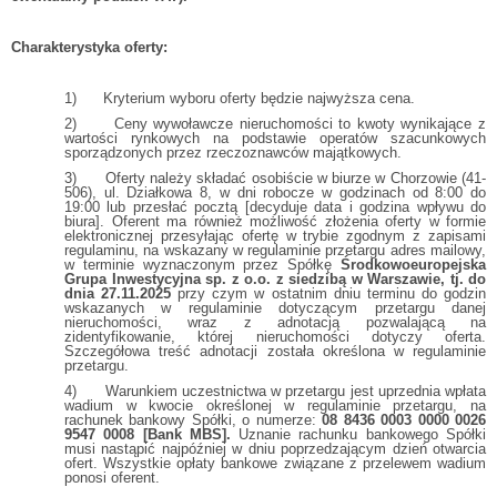
Charakterystyka oferty:
1) Kryterium wyboru oferty będzie najwyższa cena.
2) Ceny wywoławcze nieruchomości to kwoty wynikające z
wartości rynkowych na podstawie operatów szacunkowych
sporządzonych przez rzeczoznawców majątkowych.
3) Oferty należy składać osobiście w biurze w Chorzowie (41-
506), ul. Działkowa 8, w dni robocze w godzinach od 8:00 do
19:00 lub przesłać pocztą [decyduje data i godzina wpływu do
biura]. Oferent ma również możliwość złożenia oferty w formie
elektronicznej przesyłając ofertę w trybie zgodnym z zapisami
regulaminu, na wskazany w regulaminie przetargu adres mailowy,
w terminie wyznaczonym przez Spółkę
Środkowoeuropejska
Grupa Inwestycyjna sp. z o.o. z siedzibą w Warszawie, tj. do
dnia 27.11.2025
przy czym w ostatnim dniu terminu do godzin
wskazanych w regulaminie dotyczącym przetargu danej
nieruchomości, wraz z adnotacją pozwalającą na
zidentyfikowanie, której nieruchomości dotyczy oferta.
Szczegółowa treść adnotacji została określona w regulaminie
przetargu.
4) Warunkiem uczestnictwa w przetargu jest uprzednia wpłata
wadium w kwocie określonej w regulaminie przetargu, na
rachunek bankowy Spółki, o numerze:
08 8436 0003 0000 0026
9547 0008
[Bank MBS].
Uznanie rachunku bankowego Spółki
musi nastąpić najpóźniej w dniu poprzedzającym dzień otwarcia
ofert. Wszystkie opłaty bankowe związane z przelewem wadium
ponosi oferent.