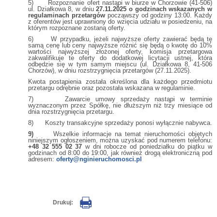
5) Rozpoznanie ofert nastąpi w biurze w Chorzowie (41-506)
ul. Działkowa 8, w dniu
27.11.2025 o godzinach wskazanych w
regulaminach przetargów
począwszy od godziny 13:00. Każdy
z oferentów jest uprawniony do wzięcia udziału w posiedzeniu, na
którym rozpoznane zostaną oferty.
6) W przypadku, jeżeli najwyższe oferty zawierać będą tę
samą cenę lub ceny najwyższe różnić się będą o kwotę do 10%
wartości najwyższej złożonej oferty, komisja przetargowa
zakwalifikuje te oferty do dodatkowej licytacji ustnej, która
odbędzie się w tym samym miejscu (ul. Działkowa 8, 41-506
Chorzów), w dniu rozstrzygnięcia przetargów (27.11.2025).
Kwota postąpienia została określona dla każdego przedmiotu
przetargu odrębnie oraz pozostała wskazana w regulaminie.
7) Zawarcie umowy sprzedaży nastąpi w terminie
wyznaczonym przez Spółkę, nie dłuższym niż trzy miesiące od
dnia rozstrzygnięcia przetargu.
8) Koszty transakcyjne sprzedaży ponosi wyłącznie nabywca.
9)
Wszelkie informacje na temat nieruchomości objętych
niniejszym ogłoszeniem, można uzyskać pod numerem telefonu:
+48 32 555 02 37
w dni robocze od poniedziałku do piątku w
godzinach od 8:00 do 19:00, jak również drogą elektroniczną pod
adresem:
oferty@nginieruchomosci.pl
Drukuj: