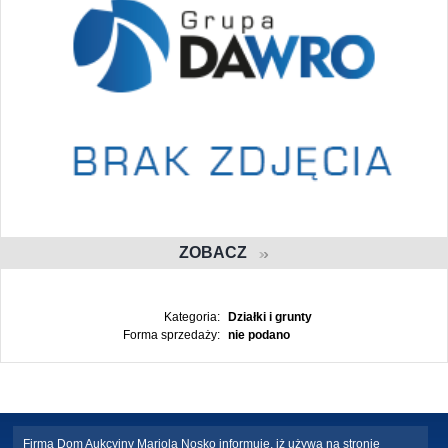
ZOBACZ
Kategoria:
Działki i grunty
Forma sprzedaży:
nie podano
Firma Dom Aukcyjny Mariola Nosko informuje, iż używa na stronie