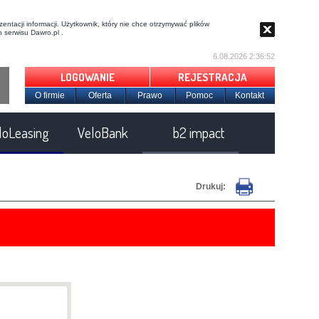
entacji informacji. Użytkownik, który nie chce otrzymywać plików
 serwisu Dawro.pl .
6.08.2026 2:36:53
LOGOWANIE
REJESTRACJA
O firmie
Oferta
Prawo
Pomoc
Kontakt
loLeasing
VeloBank
b2 impact
Drukuj: