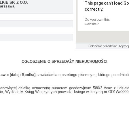
KIE SP. Z O.O.
This page can't load G
Warszawa
correctly.
Do you own this
website?
Położenie przedmiotu licytacji
OGŁOSZENIE O SPRZEDAŻY NIERUCHOMOŚCI
awie [dalej: Spółka],
zawiadamia o przetargu pisemnym, którego przedmiot
stanowiącej działkę oznaczoną numerem geodezyjnym 580/3 wraz z udział
wie, Wydział IV Ksiąg Wieczystych prowadzi księgę wieczystą nr GD1W/00095