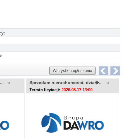
ży:
e
Wszystkie ogłoszenia
u...
Sprzedam nieruchomości: dzia�...
Sprzed
Termin licytacji:
2026-08-13 13:00
Termin l