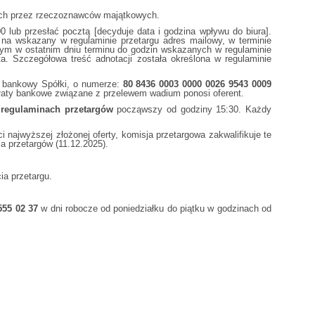
ch przez rzeczoznawców majątkowych.
lub przesłać pocztą [decyduje data i godzina wpływu do biura].
, na wskazany w regulaminie przetargu adres mailowy, w terminie
ym w ostatnim dniu terminu do godzin wskazanych w regulaminie
a. Szczegółowa treść adnotacji została określona w regulaminie
k bankowy Spółki, o numerze:
80 8436 0003 0000 0026 9543 0009
płaty bankowe związane z przelewem wadium ponosi oferent.
 regulaminach przetargów
począwszy od godziny 15:30. Każdy
ajwyższej złożonej oferty, komisja przetargowa zakwalifikuje te
ia przetargów (11.12.2025).
a przetargu.
555 02 37
w dni robocze od poniedziałku do piątku w godzinach od