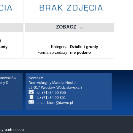
ZOBACZ
ł
runty
Kategoria:
Działki i grunty
o
Forma sprzedaży:
nie podano
Fo
ytkowników
Kontakt:
amy iż
Dom Aukcyjny Mariola Nosko
52-017 Wrocław, Wodzisławska 8
tel. (71) 34 00 855
fax (71) 34 00 851
email:
biuro@dawro.pl
sy partnerskie: