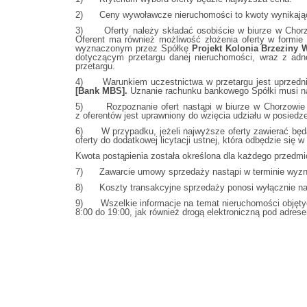
2) Ceny wywoławcze nieruchomości to kwoty wynikając
3) Oferty należy składać osobiście w biurze w Chorzowi
Oferent ma również możliwość złożenia oferty w formie 
wyznaczonym przez Spółkę
Projekt Kolonia Brzeziny W
dotyczącym przetargu danej nieruchomości, wraz z adnot
przetargu.
4) Warunkiem uczestnictwa w przetargu jest uprzednia
[Bank MBS].
Uznanie rachunku bankowego Spółki musi nas
5) Rozpoznanie ofert nastąpi w biurze w Chorzowie (
z oferentów jest uprawniony do wzięcia udziału w posiedz
6) W przypadku, jeżeli najwyższe oferty zawierać będą 
oferty do dodatkowej licytacji ustnej, która odbędzie się
Kwota postąpienia została określona dla każdego przedmi
7) Zawarcie umowy sprzedaży nastąpi w terminie wyznacz
8) Koszty transakcyjne sprzedaży ponosi wyłącznie n
9) Wszelkie informacje na temat nieruchomości objęty
8:00 do 19:00, jak również drogą elektroniczną pod adres