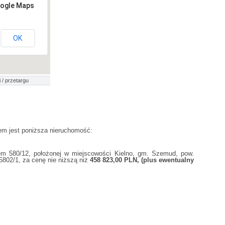
oogle Maps
OK
 / przetargu
em jest poniższa nieruchomość:
em 580/12, położonej w miejscowości Kielno, gm. Szemud, pow.
802/1, za cenę nie niższą niż
458 823,00 PLN, (plus ewentualny