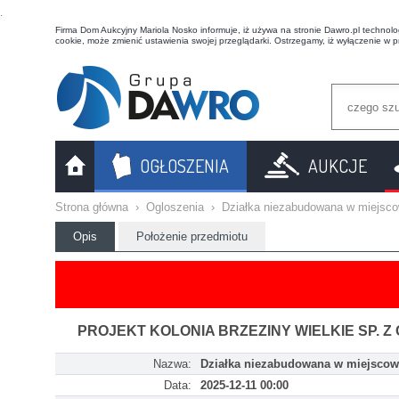
t
Firma Dom Aukcyjny Mariola Nosko informuje, iż używa na stronie Dawro.pl technologi
cookie, może zmienić ustawienia swojej przeglądarki. Ostrzegamy, iż wyłączenie w 
OGŁOSZENIA
AUKCJE
Strona główna
›
Ogloszenia
›
Działka niezabudowana w miejsco
Opis
Położenie przedmiotu
PROJEKT KOLONIA BRZEZINY WIELKIE SP. Z 
Nazwa:
Działka niezabudowana w miejscow
Data:
2025-12-11 00:00