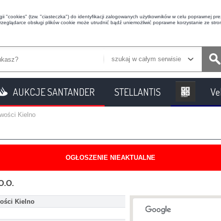
i "cookies" (tzw. "ciasteczka") do identyfikacji zalogowanych użytkowników w celu poprawnej prez
przeglądarce obsługi plików cookie może utrudnić bądź uniemożliwić poprawne korzystanie ze stron
szukaj w całym serwisie
AUKCJE SANTANDER
STELLANTIS
Ve
wości Kielno
OGŁOSZENIE NIEAKTUALNE
O.O.
ości Kielno