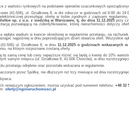
e z wartości rynkowych na podstawie operatów szacunkowych sporządzony
e (41-506), ul. Działkowa 8, w dni robocze w godzinach od 8:00 do 19:00 
elektronicznej przesyłając ofertę w trybie zgodnym z zapisami regulaminu
ielkie sp. z o.o. z siedzibą w Warszawie, tj. do dnia 11.12.2025
przy cz
acją pozwalającą na zidentyfikowanie, której nieruchomości dotyczy ofert
 wpłata wadium w kwocie określonej w regulaminie przetargu, na rachune
tąpić najpóźniej w dniu poprzedzającym dzień otwarcia ofert. Wszystkie o
41-506) ul. Działkowa 8, w dniu
11.12.2025 o godzinach wskazanych w
eniu, na którym rozpoznane zostaną oferty.
tę samą cenę lub ceny najwyższe różnić się będą o kwotę do 10% wartości n
 w tym samym miejscu (ul. Działkowa 8, 41-506 Chorzów), w dniu rozstrzygnięc
otu przetargu odrębnie oraz pozostała wskazana w regulaminie.
onym przez Spółkę, nie dłuższym niż trzy miesiące od dnia rozstrzygnięci
abywca.
ch niniejszym ogłoszeniem, można uzyskać pod numerem telefonu:
+48 32 
em:
oferty@nginieruchomosci.pl