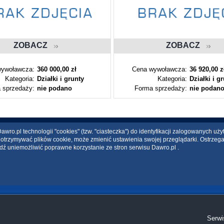
ZOBACZ
ZOBACZ
ywoławcza:
360 000,00 zł
Cena wywoławcza:
36 920,00 z
Kategoria:
Działki i grunty
Kategoria:
Działki i g
 sprzedaży:
nie podano
Forma sprzedaży:
nie podan
wro.pl technologii "cookies" (tzw. "ciasteczka") do identyfikacji zalogowanych uż
ce otrzymywać plików cookie, może zmienić ustawienia swojej przeglądarki. Ostrzeg
dź uniemożliwić poprawne korzystanie ze stron serwisu Dawro.pl .
Serwi