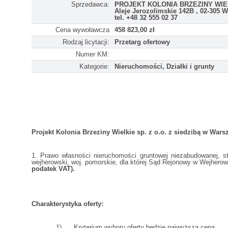
Sprzedawca:
PROJEKT KOLONIA BRZEZINY WIEL
Aleje Jerozolimskie 142B , 02-305 
tel. +48 32 555 02 37
Cena wywoławcza
458 823,00 zł
Rodzaj licytacji:
Przetarg ofertowy
Numer KM:
Kategorie:
Nieruchomości, Działki i grunty
Projekt Kolonia Brzeziny Wielkie sp. z o.o. z siedzibą w Warsz
1. Prawo własności nieruchomości gruntowej niezabudowanej, 
wejherowski, woj. pomorskie, dla której Sąd Rejonowy w Wejhero
podatek VAT).
Charakterystyka oferty:
1) Kryterium wyboru oferty będzie najwyższa cena.