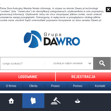
t
Firma Dom Aukcyjny Mariola Nosko informuje, iż używa na stronie Dawro.pl technologii
"cookies" (tzw. "ciasteczka") do identyfikacji zalogowanych użytkowników w celu poprawnej
prezentacji informacji. Użytkownik, który nie chce otrzymywać plików cookie, może zmienić
ustawienia swojej przeglądarki. Ostrzegamy, iż wyłączenie w przeglądarce obsługi plików
cookie może utrudnić bądź uniemożliwić poprawne korzystanie ze stron serwisu Dawro.pl .
szukaj w całym serwisie
LOGOWANIE
REJESTRACJA
O firmie
Oferta
Prawo
Pomoc
Kontakt