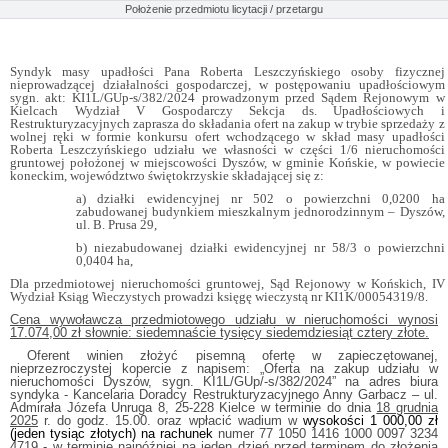
Położenie przedmiotu licytacji / przetargu
Syndyk masy upadłości Pana Roberta Leszczyńskiego
osoby fizycznej
nieprowadzącej
działalności gospodarczej, w postępowaniu upadłościowym
sygn. akt
: KI1L/GUp-s/382/2024 prowadzonym przed Sądem Rejonowym w
Kielcach Wydział V Gospodarczy Sekcja ds. Upadłościowych i
Restrukturyzacyjnych zaprasza do składania ofert na zakup w trybie sprzedaży z
wolnej ręki w formie konkursu ofert
wchodzącego w skład masy upadłości
Roberta Leszczyńskiego udziału we własności w części 1/6 nieruchomości
gruntowej położonej w miejscowości Dyszów, w gminie Końskie, w powiecie
koneckim, województwo świętokrzyskie składającej się z:
a) działki ewidencyjnej nr 502 o powierzchni 0,0200 ha
zabudowanej budynkiem mieszkalnym jednorodzinnym – Dyszów,
ul. B. Prusa 29,
b) niezabudowanej działki ewidencyjnej nr 58/3 o powierzchni
0,0404 ha,
Dla przedmiotowej nieruchomości gruntowej, Sąd Rejonowy w Końskich, IV
Wydział Ksiąg Wieczystych prowadzi księgę wieczystą nr KI1K/00054319/8.
Cena wywoławcza przedmiotowego udziału w nieruchomości wynosi
17.074,00 zł słownie: siedemnaście tysięcy siedemdziesiąt cztery złote.
Oferent winien złożyć pisemną ofertę w zapieczętowanej,
nieprzezroczystej kopercie z napisem: „Oferta na zakup udziału w
nieruchomości Dyszów, sygn. KI1L/GUp/-s/382/2024” na adres biura
syndyka - Kancelaria Doradcy Restrukturyzacyjnego Anny Garbacz – ul.
Admirała Józefa Unruga 8, 25-228 Kielce w terminie do dnia
18 grudnia
2025
r. do godz. 15.00. oraz wpłacić wadium w
wysokości 1 000,00 zł
(jeden tysiąc złotych) na rachunek
numer 77 1050 1416 1000 0097 3234
4719 - w terminie najpóźniej na jeden dzień przed terminem do złożenia