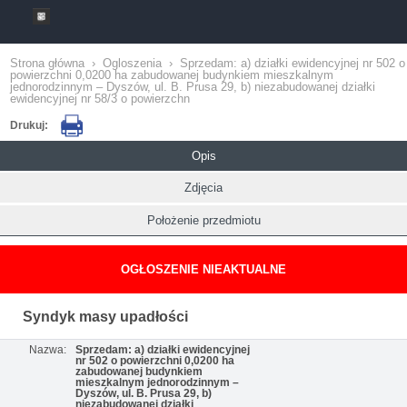
Strona główna
›
Ogloszenia
›
Sprzedam: a) działki ewidencyjnej nr 502 o
powierzchni 0,0200 ha zabudowanej budynkiem mieszkalnym
jednorodzinnym – Dyszów, ul. B. Prusa 29, b) niezabudowanej działki
ewidencyjnej nr 58/3 o powierzchn
Drukuj:
Opis
Zdjęcia
Położenie przedmiotu
OGŁOSZENIE NIEAKTUALNE
Syndyk masy upadłości
Nazwa:
Sprzedam: a) działki ewidencyjnej
nr 502 o powierzchni 0,0200 ha
zabudowanej budynkiem
mieszkalnym jednorodzinnym –
Dyszów, ul. B. Prusa 29, b)
niezabudowanej działki