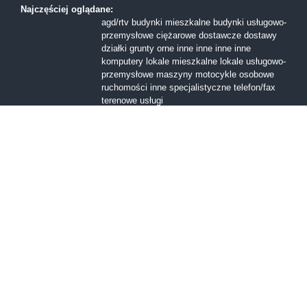
Najczęściej oglądane:
agd/rtv
budynki mieszkalne
budynki usługowo-
przemysłowe
ciężarowe
dostawcze
dostawy
działki
grunty orne
inne
inne
inne
inne
komputery
lokale mieszkalne
lokale usługowo-
przemysłowe
maszyny
motocykle
osobowe
ruchomości inne
specjalistyczne
telefon/fax
terenowe
usługi
Formy sprzedaży:
I licytacja
II licytacja
III licytacja
inne
konkurs
ofert
przetarg nieograniczony
Przetarg ofertowy
sprzedaż z wolnej reki
Województwa:
dolnośląskie
kujawsko-pomorskie
lubelskie
lubuskie
mazowieckie
małopolskie
opolskie
podkarpackie
podlaskie
pomorskie
śląskie
świętokrzyskie
warmińsko-mazurskie
wielkopolskie
zachodniopomorskie
łódzkie
Miasta:
Bolesławiec
Bytom
Gdańsk
Giżycko
Kartuzy
Kielce
Kraków
Kłodzko
Legnica
Lubin
Lublin
Lębork
Łódź
Malbork
Mława
Oświęcim
Poznań
Sandomierz
Szamotuły
Szczecin
Tarnów