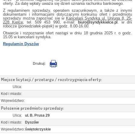
oferty. Za datę wpłaty uważa się dzień uznania rachunku bankowego.
Z regulaminem sprzedaży, operatem szacunkowym, a także z innymi
dokumentami i informacjami dotyczącymi konkursu ofert i przedmiotu
sprzedaży można zapoznać się w
Kancelarii Syndyka ul. Unruga 8, 25-
228 Kielce
, tel. 509 453 990, e-mail:
biuro@syndykkielce.pl
. w dni
robocze (poniedziałek-piątek) w godz. 8.00-16.00.
Otwarcie i rozpoznanie ofert nastąpi w dniu 18 grudnia 2025 r. o godz.
15.05 w kancelarii syndyka.
Regulamin Dyszów
Drukuj:
Miejsce licytacji / przetargu / rozstrzygnięcia oferty:
Ulica:
Kod i miasto:
Województwo:
Położenie przedmiotu sprzedaży:
Ulica:
ul. B. Prusa 29
Kod i miasto:
Dyszów
Województwo:
świętokrzyskie