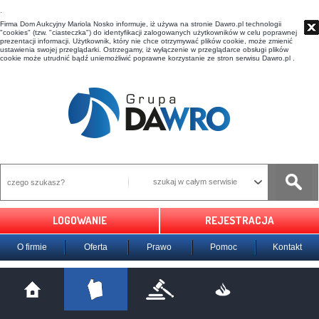
t
Firma Dom Aukcyjny Mariola Nosko informuje, iż używa na stronie Dawro.pl technologii
"cookies" (tzw. "ciasteczka") do identyfikacji zalogowanych użytkowników w celu poprawnej
prezentacji informacji. Użytkownik, który nie chce otrzymywać plików cookie, może zmienić
ustawienia swojej przeglądarki. Ostrzegamy, iż wyłączenie w przeglądarce obsługi plików
cookie może utrudnić bądź uniemożliwić poprawne korzystanie ze stron serwisu Dawro.pl .
szukaj w całym serwisie
LOGOWANIE
REJESTRACJA
O firmie
Oferta
Prawo
Pomoc
Kontakt