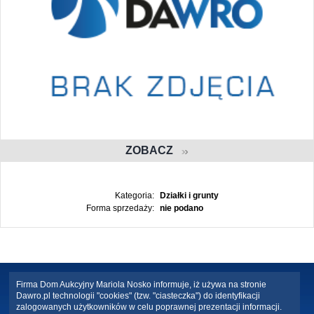
ZOBACZ
Kategoria:
Działki i grunty
Forma sprzedaży:
nie podano
Firma Dom Aukcyjny Mariola Nosko informuje, iż używa na stronie
Dawro.pl technologii "cookies" (tzw. "ciasteczka") do identyfikacji
zalogowanych użytkowników w celu poprawnej prezentacji informacji.