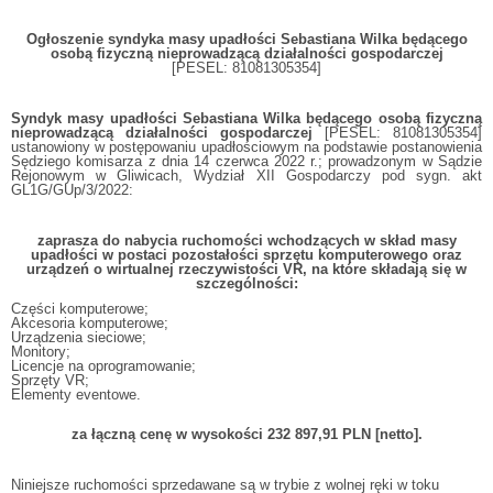
Ogłoszenie syndyka masy upadłości Sebastiana Wilka będącego
osobą fizyczną nieprowadzącą działalności gospodarczej
[PESEL: 81081305354]
Syndyk masy upadłości Sebastiana Wilka będącego osobą fizyczną
nieprowadzącą działalności gospodarczej
[PESEL: 81081305354]
ustanowiony w postępowaniu upadłościowym na podstawie postanowienia
Sędziego komisarza z dnia 14 czerwca 2022 r.; prowadzonym w Sądzie
Rejonowym w Gliwicach, Wydział XII Gospodarczy pod sygn. akt
GL1G/GUp/3/2022:
zaprasza do nabycia ruchomości wchodzących w skład masy
upadłości w postaci pozostałości sprzętu komputerowego oraz
urządzeń o wirtualnej rzeczywistości VR, na które składają się w
szczególności:
Części komputerowe;
Akcesoria komputerowe;
Urządzenia sieciowe;
Monitory;
Licencje na oprogramowanie;
Sprzęty VR;
Elementy eventowe.
za łączną cenę w wysokości 232 897,91 PLN [netto].
Niniejsze ruchomości sprzedawane są w trybie z wolnej ręki w toku