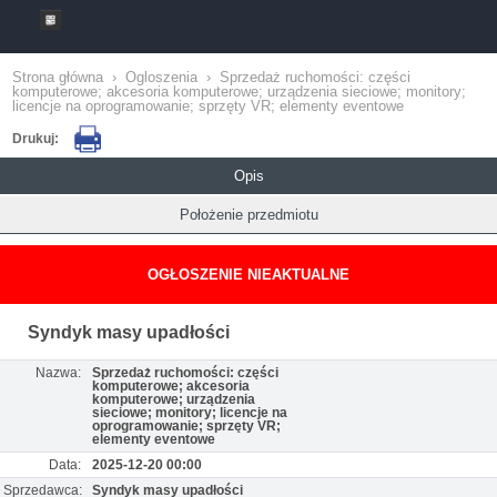
Strona główna
›
Ogloszenia
›
Sprzedaż ruchomości: części
komputerowe; akcesoria komputerowe; urządzenia sieciowe; monitory;
licencje na oprogramowanie; sprzęty VR; elementy eventowe
Drukuj:
Opis
Położenie przedmiotu
OGŁOSZENIE NIEAKTUALNE
Syndyk masy upadłości
Nazwa:
Sprzedaż ruchomości: części
komputerowe; akcesoria
komputerowe; urządzenia
sieciowe; monitory; licencje na
oprogramowanie; sprzęty VR;
elementy eventowe
Data:
2025-12-20 00:00
Sprzedawca:
Syndyk masy upadłości