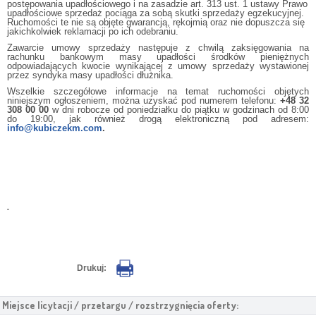
postępowania upadłościowego i na zasadzie art. 313 ust. 1 ustawy Prawo
upadłościowe sprzedaż pociąga za sobą skutki sprzedaży egzekucyjnej.
Ruchomości te nie są objęte gwarancją, rękojmią oraz nie dopuszcza się
jakichkolwiek reklamacji po ich odebraniu.
Zawarcie umowy sprzedaży następuje z chwilą zaksięgowania na
rachunku bankowym masy upadłości środków pieniężnych
odpowiadających kwocie wynikającej z umowy sprzedaży wystawionej
przez syndyka masy upadłości dłużnika.
Wszelkie szczegółowe informacje na temat ruchomości objętych
niniejszym ogłoszeniem, można uzyskać pod numerem telefonu:
+48 32
308 00 00
w dni robocze od poniedziałku do piątku w godzinach od 8:00
do 19:00, jak również drogą elektroniczną pod adresem:
info@kubiczekm.com
.
Drukuj:
Miejsce licytacji / przetargu / rozstrzygnięcia oferty: