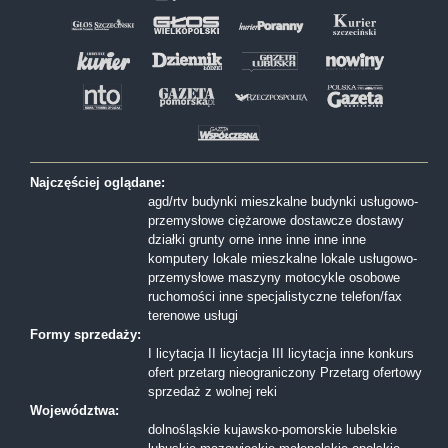
Najczęściej oglądane:
agd/rtv
budynki mieszkalne
budynki usługowo-
przemysłowe
ciężarowe
dostawcze
dostawy
działki
grunty orne
inne
inne
inne
inne
komputery
lokale mieszkalne
lokale usługowo-
przemysłowe
maszyny
motocykle
osobowe
ruchomości inne
specjalistyczne
telefon/fax
terenowe
usługi
Formy sprzedaży:
I licytacja
II licytacja
III licytacja
inne
konkurs
ofert
przetarg nieograniczony
Przetarg ofertowy
sprzedaż z wolnej reki
Województwa:
dolnośląskie
kujawsko-pomorskie
lubelskie