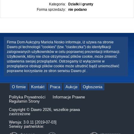
Kategoria:
Działki i grunty
Forma sprzedaży:
nie podano
Firma Dom Aukcyjny Mariola Nosko informuje, iż używa na stronie
Dawro.pl technologii "cookies" (tzw. "ciasteczka") do identyfikacji
zalogowanych użytkowników w celu poprawnej prezentacji informacji.
Użytkownik, który nie chce otrzymywać plików cookie, może zmienić
ustawienia swojej przeglądarki. Ostrzegamy iż wyłączenie w
przeglądarce obsługi plików cookie może utrudnić bądź uniemożliwić
poprawne korzystanie ze stron serwisu Dawro.pl .
O firmie
Kontakt
Praca
Aukcje
Ogłoszenia
Polityka Prywatności
Informacje Prawne
Regulamin Strony
Copyright © Dawro 2026, wszelkie prawa
zastrzeżone
Wersja: 3.0.11 [2019-07-03]
Serwisy partnerskie: