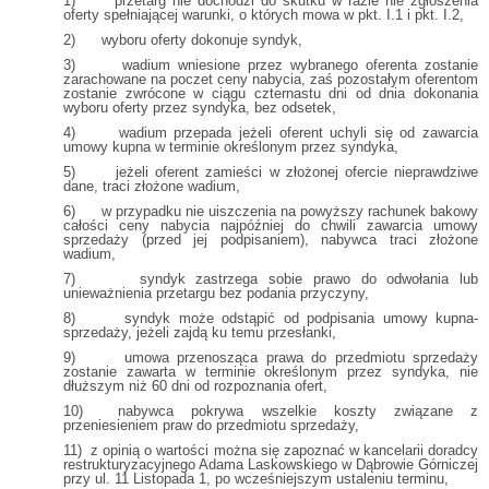
1) przetarg nie dochodzi do skutku w razie nie zgłoszenia
oferty spełniającej warunki, o których mowa w pkt. I.1 i pkt. I.2,
2) wyboru oferty dokonuje syndyk,
3) wadium wniesione przez wybranego oferenta zostanie
zarachowane na poczet ceny nabycia, zaś pozostałym oferentom
zostanie zwrócone w ciągu czternastu dni od dnia dokonania
wyboru oferty przez syndyka, bez odsetek,
4) wadium przepada jeżeli oferent uchyli się od zawarcia
umowy kupna w terminie określonym przez syndyka,
5) jeżeli oferent zamieści w złożonej ofercie nieprawdziwe
dane, traci złożone wadium,
6) w przypadku nie uiszczenia na powyższy rachunek bakowy
całości ceny nabycia najpóźniej do chwili zawarcia umowy
sprzedaży (przed jej podpisaniem), nabywca traci złożone
wadium,
7) syndyk zastrzega sobie prawo do odwołania lub
unieważnienia przetargu bez podania przyczyny,
8) syndyk może odstąpić od podpisania umowy kupna-
sprzedaży, jeżeli zajdą ku temu przesłanki,
9) umowa przenosząca prawa do przedmiotu sprzedaży
zostanie zawarta w terminie określonym przez syndyka, nie
dłuższym niż 60 dni od rozpoznania ofert,
10) nabywca pokrywa wszelkie koszty związane z
przeniesieniem praw do przedmiotu sprzedaży,
11) z opinią o wartości można się zapoznać w kancelarii doradcy
restrukturyzacyjnego Adama Laskowskiego w Dąbrowie Górniczej
przy ul. 11 Listopada 1, po wcześniejszym ustaleniu terminu,