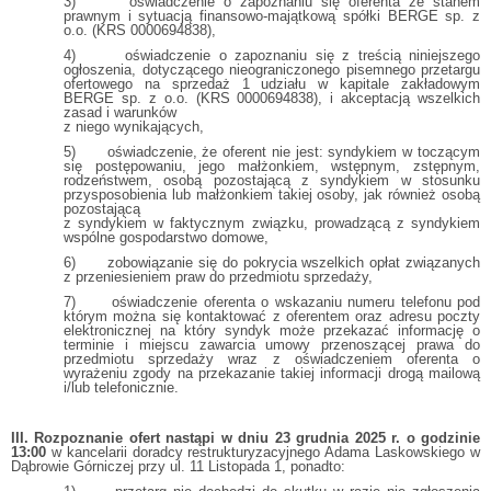
3) oświadczenie o zapoznaniu się oferenta ze stanem
prawnym i sytuacją finansowo-majątkową spółki BERGE sp. z
o.o. (KRS 0000694838),
4) oświadczenie o zapoznaniu się z treścią niniejszego
ogłoszenia, dotyczącego nieograniczonego pisemnego przetargu
ofertowego na sprzedaż 1 udziału w kapitale zakładowym
BERGE sp. z o.o. (KRS 0000694838), i akceptacją wszelkich
zasad i warunków
z niego wynikających,
5) oświadczenie, że oferent nie jest: syndykiem w toczącym
się postępowaniu, jego małżonkiem, wstępnym, zstępnym,
rodzeństwem, osobą pozostającą z syndykiem w stosunku
przysposobienia lub małżonkiem takiej osoby, jak również osobą
pozostającą
z syndykiem w faktycznym związku, prowadzącą z syndykiem
wspólne gospodarstwo domowe,
6) zobowiązanie się do pokrycia wszelkich opłat związanych
z przeniesieniem praw do przedmiotu sprzedaży,
7) oświadczenie oferenta o wskazaniu numeru telefonu pod
którym można się kontaktować z oferentem oraz adresu poczty
elektronicznej na który syndyk może przekazać informację o
terminie i miejscu zawarcia umowy przenoszącej prawa do
przedmiotu sprzedaży wraz z oświadczeniem oferenta o
wyrażeniu zgody na przekazanie takiej informacji drogą mailową
i/lub telefonicznie.
III. Rozpoznanie ofert nastąpi w dniu 23 grudnia 2025 r. o godzinie
13:00
w kancelarii doradcy restrukturyzacyjnego Adama Laskowskiego w
Dąbrowie Górniczej przy ul. 11 Listopada 1, ponadto: