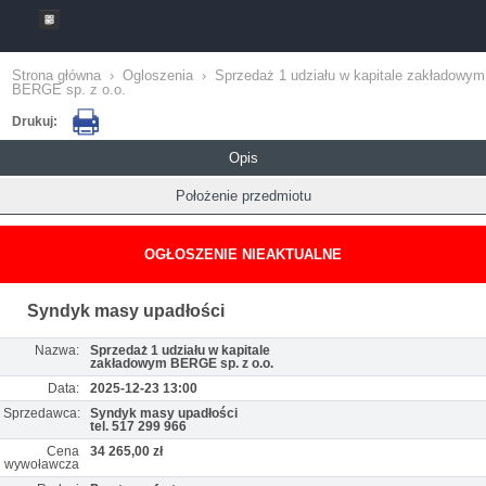
Strona główna
›
Ogloszenia
›
Sprzedaż 1 udziału w kapitale zakładowym
BERGE sp. z o.o.
Drukuj:
Opis
Położenie przedmiotu
OGŁOSZENIE NIEAKTUALNE
Syndyk masy upadłości
Nazwa:
Sprzedaż 1 udziału w kapitale
zakładowym BERGE sp. z o.o.
Data:
2025-12-23 13:00
Sprzedawca:
Syndyk masy upadłości
tel. 517 299 966
Cena
34 265,00 zł
wywoławcza