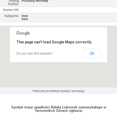
Rodzaj
Przetarg ofertowy
licytacji:
Numer KM:
Kategorie:
Inne
Inne
This page can't load Google Maps correctly.
OK
Do you own this website?
Położenie przedmiotu licytacji / przetargu
Syndyk masy upadłości Rafała Lukoszek zamieszkałego w
Tarnowskich Górach ogłasza: