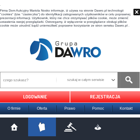
t
Firma Dom Aukcyjny Mariola Nosko informuje, iż używa na stronie Dawro.pl technologii
"cookies" (tzw. "ciasteczka") do identyfikacji zalogowanych użytkowników w celu poprawnej
prezentacji informacji. Użytkownik, który nie chce otrzymywać plików cookie, może zmienić
ustawienia swojej przeglądarki. Ostrzegamy, iż wyłączenie w przeglądarce obsługi plików
cookie może utrudnić bądź uniemożliwić poprawne korzystanie ze stron serwisu Dawro.pl .
szukaj w całym serwisie
LOGOWANIE
REJESTRACJA
O firmie
Oferta
Prawo
Pomoc
Kontakt