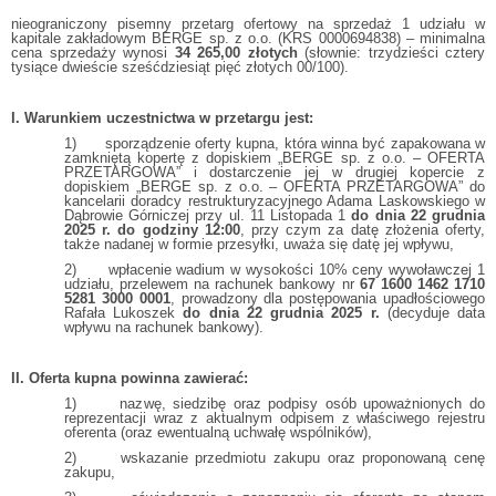
nieograniczony pisemny przetarg ofertowy na sprzedaż 1 udziału w
kapitale zakładowym BERGE sp. z o.o. (KRS 0000694838) – minimalna
cena sprzedaży wynosi
34 265,00 złotych
(słownie: trzydzieści cztery
tysiące dwieście sześćdziesiąt pięć złotych 00/100).
I. Warunkiem uczestnictwa w przetargu jest:
1) sporządzenie oferty kupna, która winna być zapakowana w
zamkniętą kopertę z dopiskiem „BERGE sp. z o.o. – OFERTA
PRZETARGOWA” i dostarczenie jej w drugiej kopercie z
dopiskiem „BERGE sp. z o.o. – OFERTA PRZETARGOWA” do
kancelarii doradcy restrukturyzacyjnego Adama Laskowskiego w
Dąbrowie Górniczej przy ul. 11 Listopada 1
do dnia 22 grudnia
2025 r. do godziny 12:00
, przy czym za datę złożenia oferty,
także nadanej w formie przesyłki, uważa się datę jej wpływu,
2) wpłacenie wadium w wysokości 10% ceny wywoławczej 1
udziału, przelewem na rachunek bankowy nr
67 1600 1462 1710
5281 3000 0001
, prowadzony dla postępowania upadłościowego
Rafała Lukoszek
do dnia 22 grudnia 2025 r.
(decyduje data
wpływu na rachunek bankowy).
II. Oferta kupna powinna zawierać:
1) nazwę, siedzibę oraz podpisy osób upoważnionych do
reprezentacji wraz z aktualnym odpisem z właściwego rejestru
oferenta (oraz ewentualną uchwałę wspólników),
2) wskazanie przedmiotu zakupu oraz proponowaną cenę
zakupu,