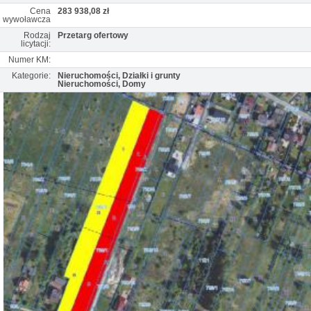
Cena
283 938,08 zł
wywoławcza
Rodzaj
Przetarg ofertowy
licytacji:
Numer KM:
Kategorie:
Nieruchomości, Działki i grunty
Nieruchomości, Domy