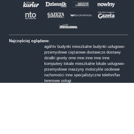
Najczęściej oglądane:
agd/rtv
budynki mieszkalne
budynki usługowo-
przemysłowe
ciężarowe
dostawcze
dostawy
działki
grunty orne
inne
inne
inne
inne
komputery
lokale mieszkalne
lokale usługowo-
przemysłowe
maszyny
motocykle
osobowe
ruchomości inne
specjalistyczne
telefon/fax
terenowe
usługi
Formy sprzedaży:
I licytacja
II licytacja
III licytacja
inne
konkurs
ofert
przetarg nieograniczony
Przetarg ofertowy
sprzedaż z wolnej reki
Województwa:
dolnośląskie
kujawsko-pomorskie
lubelskie
lubuskie
mazowieckie
małopolskie
opolskie
podkarpackie
podlaskie
pomorskie
śląskie
świętokrzyskie
warmińsko-mazurskie