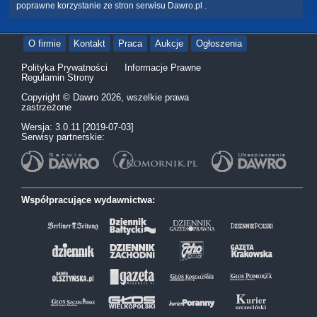
poprawne korzystanie ze stron serwisu Dawro.pl .
O firmie
Kontakt
Praca
Aukcje
Ogłoszenia
Polityka Prywatności
Informacje Prawne
Regulamin Strony
Copyright © Dawro 2026, wszelkie prawa
zastrzeżone
Wersja: 3.0.11 [2019-07-03]
Serwisy partnerskie:
Współpracujące wydawnictwa: