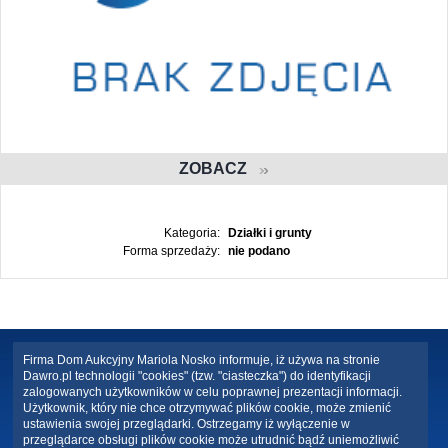
ZOBACZ
Kategoria:
Działki i grunty
Forma sprzedaży:
nie podano
Firma Dom Aukcyjny Mariola Nosko informuje, iż używa na stronie
Dawro.pl technologii "cookies" (tzw. "ciasteczka") do identyfikacji
zalogowanych użytkowników w celu poprawnej prezentacji informacji.
Użytkownik, który nie chce otrzymywać plików cookie, może zmienić
ustawienia swojej przeglądarki. Ostrzegamy iż wyłączenie w
przeglądarce obsługi plików cookie może utrudnić bądź uniemożliwić