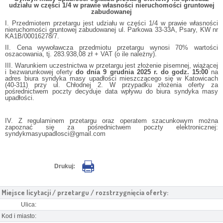
udziału w części 1/4 w prawie własności nieruchomości gruntowej
zabudowanej
I. Przedmiotem przetargu jest udziału w części 1/4 w prawie własności
nieruchomości gruntowej zabudowanej ul. Parkowa 33-33A, Psary, KW nr
KA1B/00016278/7.
II. Cena wywoławcza przedmiotu przetargu wynosi 70% wartości
oszacowania, tj. 283.938,08 zł + VAT (o ile należny).
III. Warunkiem uczestnictwa w przetargu jest złożenie pisemnej, wiążącej
i bezwarunkowej oferty
do dnia 9 grudnia 2025 r. do godz. 15:00
na
adres biura syndyka masy upadłości mieszczącego się w Katowicach
(40-311) przy ul. Chłodnej 2. W przypadku złożenia oferty za
pośrednictwem poczty decyduje data wpływu do biura syndyka masy
upadłości.
IV. Z regulaminem przetargu oraz operatem szacunkowym można
zapoznać się za pośrednictwem poczty elektronicznej:
syndykmasyupadlosci@gmail.com
Drukuj:
Miejsce licytacji / przetargu / rozstrzygnięcia oferty:
Ulica:
Kod i miasto: