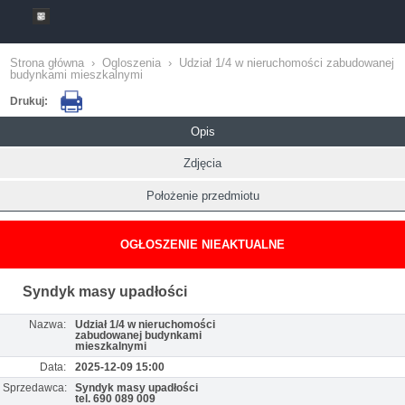
Strona główna
›
Ogloszenia
›
Udział 1/4 w nieruchomości zabudowanej
budynkami mieszkalnymi
Drukuj:
Opis
Zdjęcia
Położenie przedmiotu
OGŁOSZENIE NIEAKTUALNE
Syndyk masy upadłości
Nazwa:
Udział 1/4 w nieruchomości
zabudowanej budynkami
mieszkalnymi
Data:
2025-12-09 15:00
Sprzedawca:
Syndyk masy upadłości
tel. 690 089 009