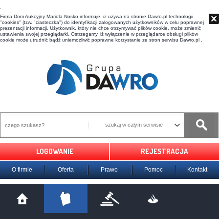
t
Firma Dom Aukcyjny Mariola Nosko informuje, iż używa na stronie Dawro.pl technologii
"cookies" (tzw. "ciasteczka") do identyfikacji zalogowanych użytkowników w celu poprawnej
prezentacji informacji. Użytkownik, który nie chce otrzymywać plików cookie, może zmienić
ustawienia swojej przeglądarki. Ostrzegamy, iż wyłączenie w przeglądarce obsługi plików
cookie może utrudnić bądź uniemożliwić poprawne korzystanie ze stron serwisu Dawro.pl .
szukaj w całym serwisie
LOGOWANIE
REJESTRACJA
O firmie
Oferta
Prawo
Pomoc
Kontakt