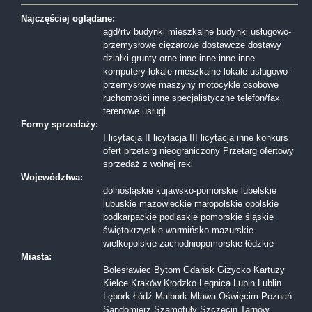
Najczęściej oglądane:
agd/rtv
budynki mieszkalne
budynki usługowo-
przemysłowe
ciężarowe
dostawcze
dostawy
działki
grunty orne
inne
inne
inne
inne
komputery
lokale mieszkalne
lokale usługowo-
przemysłowe
maszyny
motocykle
osobowe
ruchomości inne
specjalistyczne
telefon/fax
terenowe
usługi
Formy sprzedaży:
I licytacja
II licytacja
III licytacja
inne
konkurs
ofert
przetarg nieograniczony
Przetarg ofertowy
sprzedaż z wolnej reki
Województwa:
dolnośląskie
kujawsko-pomorskie
lubelskie
lubuskie
mazowieckie
małopolskie
opolskie
podkarpackie
podlaskie
pomorskie
śląskie
świętokrzyskie
warmińsko-mazurskie
wielkopolskie
zachodniopomorskie
łódzkie
Miasta:
Bolesławiec
Bytom
Gdańsk
Giżycko
Kartuzy
Kielce
Kraków
Kłodzko
Legnica
Lubin
Lublin
Lębork
Łódź
Malbork
Mława
Oświęcim
Poznań
Sandomierz
Szamotuły
Szczecin
Tarnów