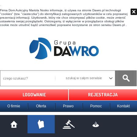
t
Firma Dom Aukcyjny Mariola Nosko informuje, iż używa na stronie Dawro.pl technologii
"cookies" (tzw. "ciasteczka") do identyfikacji zalogowanych użytkowników w celu poprawnej
prezentacji informacji. Użytkownik, który nie chce otrzymywać plików cookie, może zmienić
ustawienia swojej przeglądarki. Ostrzegamy, iż wyłączenie w przeglądarce obsługi plików
cookie może utrudnić bądź uniemożliwić poprawne korzystanie ze stron serwisu Dawro.pl .
szukaj w całym serwisie
LOGOWANIE
REJESTRACJA
O firmie
Oferta
Prawo
Pomoc
Kontakt