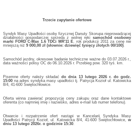
Trzecie zapytanie ofertowe
Syndyk Masy Upadłości osoby fizycznej Danuty Skorupa nieprowadzącej
działalności gospodarczej sprzeda z wolnej ręki
samochód osobowy
marki FORD C-Max 1.6 TDCi MR'11 E
, rok produkcji 2011 za cenę nie
mniejszą niż
9 000,00 zł (słownie: dziewięć tysięcy złotych 00/100)
.
Samochód jezdny, okresowe badanie techniczne ważne do 03.07.2026 r.,
data ważności polisy OC do 06.10.2026 r. Przebieg pow. 320 tyś. km.
Pisemne oferty należy składać
do dnia 13 lutego 2026 r. do godz.
15:00
na adres syndyka masy upadłości tj. Patrycja Kozioł ul. Katowicka
8/4, 41-600 Świętochłowice.
Oferta winna zawierać propozycję ceny zakupu oraz dane kontaktowe
oferenta (co najmniej imię i nazwisko, adres e-mail lub numer telefonu).
Otwarcie i rozpatrzenie ofert nastąpi w Kancelarii Syndyka Masy
Upadłości Patrycji Kozioł, ul. Katowicka 8/4, 41-600 Świętochłowice,
w
dniu 13 lutego 2026r. o godzinie 15:30
.