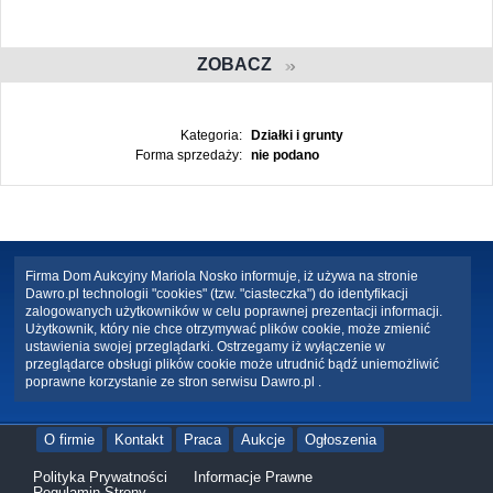
ZOBACZ
Kategoria:
Działki i grunty
Forma sprzedaży:
nie podano
Firma Dom Aukcyjny Mariola Nosko informuje, iż używa na stronie
Dawro.pl technologii "cookies" (tzw. "ciasteczka") do identyfikacji
zalogowanych użytkowników w celu poprawnej prezentacji informacji.
Użytkownik, który nie chce otrzymywać plików cookie, może zmienić
ustawienia swojej przeglądarki. Ostrzegamy iż wyłączenie w
przeglądarce obsługi plików cookie może utrudnić bądź uniemożliwić
poprawne korzystanie ze stron serwisu Dawro.pl .
O firmie
Kontakt
Praca
Aukcje
Ogłoszenia
Polityka Prywatności
Informacje Prawne
Regulamin Strony