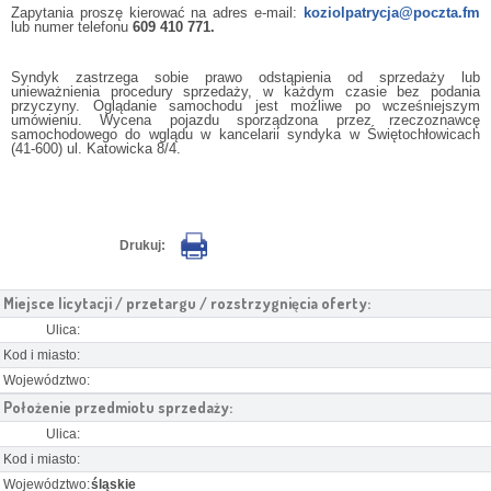
Zapytania proszę kierować na adres e-mail:
koziolpatrycja@poczta.fm
lub numer telefonu
609 410 771.
Syndyk zastrzega sobie prawo odstąpienia od sprzedaży lub
unieważnienia procedury sprzedaży, w każdym czasie bez podania
przyczyny. Oglądanie samochodu jest możliwe po wcześniejszym
umówieniu. Wycena pojazdu sporządzona przez rzeczoznawcę
samochodowego do wglądu w kancelarii syndyka w Świętochłowicach
(41-600) ul. Katowicka 8/4.
Drukuj:
Miejsce licytacji / przetargu / rozstrzygnięcia oferty:
Ulica:
Kod i miasto:
Województwo:
Położenie przedmiotu sprzedaży:
Ulica:
Kod i miasto:
Województwo:
śląskie