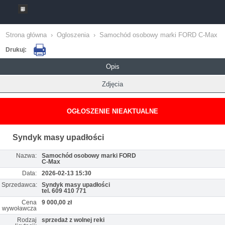
Strona główna
›
Ogloszenia
›
Samochód osobowy marki FORD C-Max
Drukuj:
Opis
Zdjęcia
OGŁOSZENIE NIEAKTUALNE
Syndyk masy upadłości
Nazwa:
Samochód osobowy marki FORD
C-Max
Data:
2026-02-13 15:30
Sprzedawca:
Syndyk masy upadłości
tel. 609 410 771
Cena
9 000,00 zł
wywoławcza
Rodzaj
sprzedaż z wolnej reki