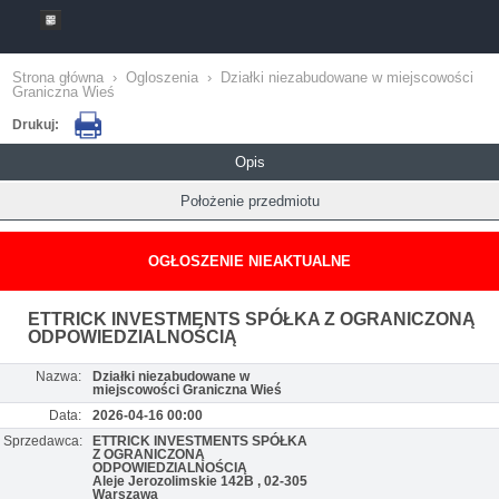
Strona główna
›
Ogloszenia
›
Działki niezabudowane w miejscowości
Graniczna Wieś
Drukuj:
Opis
Położenie przedmiotu
OGŁOSZENIE NIEAKTUALNE
ETTRICK INVESTMENTS SPÓŁKA Z OGRANICZONĄ
ODPOWIEDZIALNOŚCIĄ
Nazwa:
Działki niezabudowane w
miejscowości Graniczna Wieś
Data:
2026-04-16 00:00
Sprzedawca:
ETTRICK INVESTMENTS SPÓŁKA
Z OGRANICZONĄ
ODPOWIEDZIALNOŚCIĄ
Aleje Jerozolimskie 142B , 02-305
Warszawa