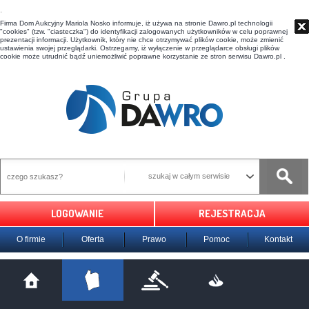
t
Firma Dom Aukcyjny Mariola Nosko informuje, iż używa na stronie Dawro.pl technologii
"cookies" (tzw. "ciasteczka") do identyfikacji zalogowanych użytkowników w celu poprawnej
prezentacji informacji. Użytkownik, który nie chce otrzymywać plików cookie, może zmienić
ustawienia swojej przeglądarki. Ostrzegamy, iż wyłączenie w przeglądarce obsługi plików
cookie może utrudnić bądź uniemożliwić poprawne korzystanie ze stron serwisu Dawro.pl .
szukaj w całym serwisie
LOGOWANIE
REJESTRACJA
O firmie
Oferta
Prawo
Pomoc
Kontakt