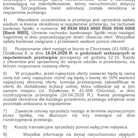
pozwalającą na zidentyfikowanie, której nieruchomości dotyczy
oferta. Szczegółowa treść adnotacji została określona w
regulaminie przetargu.
4) Warunkiem uczestnictwa w przetargu jest uprzednia wpłata
wadium w kwocie określonej w regulaminie przetargu, na rachunek
bankowy Spółki, o numerze:
60 8436 0003 0000 0026 9540 0008
[Bank MBS].
Uznanie rachunku bankowego Spółki musi nastąpić
najpóźniej w dniu poprzedzającym dzień otwarcia ofert. Wszystkie
opłaty bankowe związane z przelewem wadium ponosi oferent.
5) Rozpoznanie ofert nastąpi w biurze w Chorzowie (41-506) ul.
Działkowa 8, w dniu
16.04.2026 R. o godzinach wskazanych w
regulaminach przetargów
począwszy od godziny 12:15. Każdy
z oferentów jest uprawniony do wzięcia udziału w posiedzeniu, na
którym rozpoznane zostaną oferty.
6) W przypadku, jeżeli najwyższe oferty zawierać będą tę samą
cenę lub ceny najwyższe różnić się będą o kwotę do 10% wartości
najwyższej złożonej oferty, komisja przetargowa zakwalifikuje te
oferty do dodatkowej licytacji ustnej, która odbędzie się w tym
samym miejscu (ul. Działkowa 8, 41-506 Chorzów), w dniu
rozstrzygnięcia przetargów (16.04.2026 R.). Kwota postąpienia
została określona dla każdego przedmiotu przetargu odrębnie oraz
pozostała wskazana w regulaminie.
7) Zawarcie umowy sprzedaży nastąpi w terminie wyznaczonym
przez Spółkę, nie dłuższym niż trzy miesiące od dnia
rozstrzygnięcia przetargu.
8) Koszty transakcyjne sprzedaży ponosi wyłącznie nabywca.
9) Wszelkie informacje na temat nieruchomości objętych