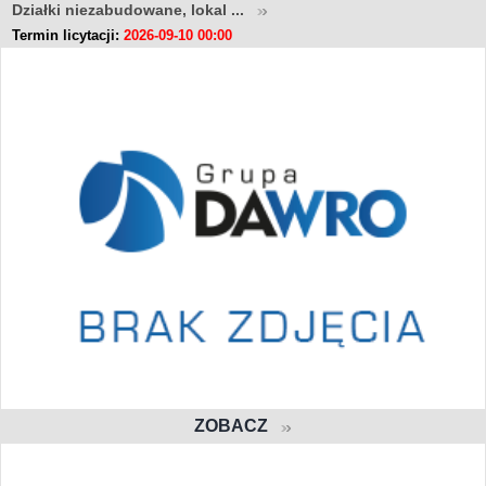
Działki niezabudowane, lokal ...
Termin licytacji:
2026-09-10 00:00
ZOBACZ