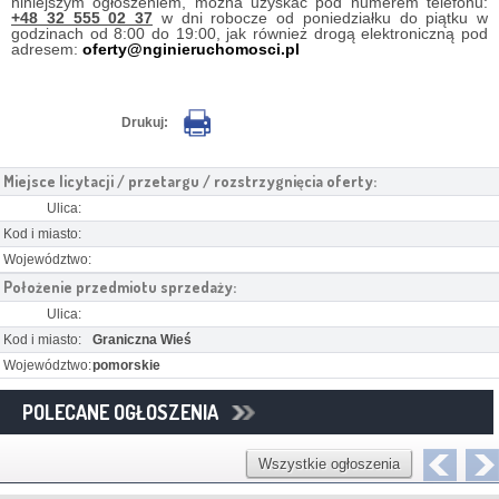
niniejszym ogłoszeniem, można uzyskać pod numerem telefonu:
+48 32 555 02 37
w dni robocze od poniedziałku do piątku w
godzinach od 8:00 do 19:00, jak również drogą elektroniczną pod
adresem:
oferty@nginieruchomosci.pl
Drukuj:
Miejsce licytacji / przetargu / rozstrzygnięcia oferty:
Ulica:
Kod i miasto:
Województwo:
Położenie przedmiotu sprzedaży:
Ulica:
Kod i miasto:
Graniczna Wieś
Województwo:
pomorskie
POLECANE OGŁOSZENIA
Wszystkie ogłoszenia