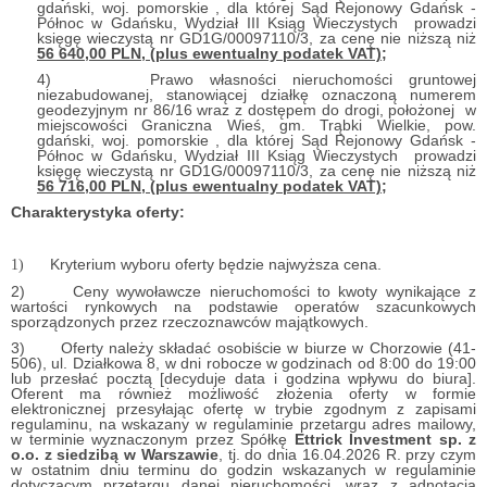
gdański, woj. pomorskie , dla której Sąd Rejonowy Gdańsk -
Północ w Gdańsku, Wydział III Ksiąg Wieczystych prowadzi
księgę wieczystą nr GD1G/00097110/3,
za cenę nie niższą niż
56 640,00
PLN, (plus ewentualny podatek VAT);
4) Prawo własności nieruchomości gruntowej
niezabudowanej, stanowiącej działkę oznaczoną numerem
geodezyjnym nr 86/16 wraz z dostępem do drogi, położonej w
miejscowości Graniczna Wieś, gm. Trąbki Wielkie, pow.
gdański, woj. pomorskie , dla której Sąd Rejonowy Gdańsk -
Północ w Gdańsku, Wydział III Ksiąg Wieczystych prowadzi
księgę wieczystą nr GD1G/00097110/3,
za cenę nie niższą niż
56 716,00
PLN, (plus ewentualny podatek VAT);
Charakterystyka oferty:
Kryterium wyboru oferty będzie najwyższa cena.
1)
2) Ceny wywoławcze nieruchomości to kwoty wynikające z
wartości rynkowych na podstawie operatów szacunkowych
sporządzonych przez rzeczoznawców majątkowych.
3) Oferty należy składać osobiście w biurze w Chorzowie (41-
506), ul. Działkowa 8, w dni robocze w godzinach od 8:00 do 19:00
lub przesłać pocztą [decyduje data i godzina wpływu do biura].
Oferent ma również możliwość złożenia oferty w formie
elektronicznej przesyłając ofertę w trybie zgodnym z zapisami
regulaminu, na wskazany w regulaminie przetargu adres mailowy,
w terminie wyznaczonym przez Spółkę
Ettrick Investment sp. z
o.o. z siedzibą w Warszawie
, tj. do dnia 16.04.2026 R. przy czym
w ostatnim dniu terminu do godzin wskazanych w regulaminie
dotyczącym przetargu danej nieruchomości, wraz z adnotacją