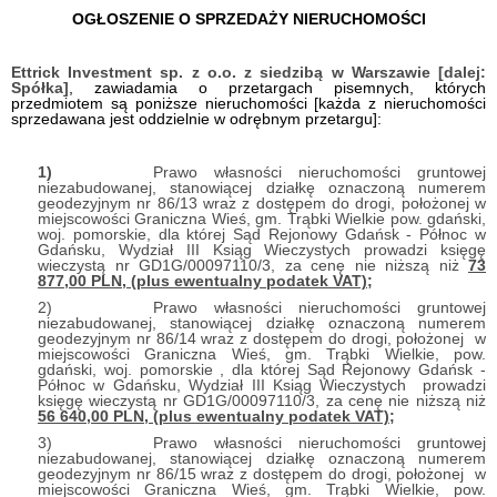
OGŁOSZENIE O SPRZEDAŻY NIERUCHOMOŚCI
Ettrick Investment sp. z o.o.
z siedzibą w Warszawie [dalej:
Spółka]
, zawiadamia o przetargach pisemnych, których
przedmiotem są poniższe nieruchomości [każda z nieruchomości
sprzedawana jest oddzielnie w odrębnym przetargu]:
1)
Prawo własności nieruchomości gruntowej
niezabudowanej, stanowiącej działkę oznaczoną numerem
geodezyjnym nr 86/13 wraz z dostępem do drogi, położonej w
miejscowości Graniczna Wieś, gm. Trąbki Wielkie pow. gdański,
woj. pomorskie, dla której Sąd Rejonowy Gdańsk - Północ w
Gdańsku, Wydział III Ksiąg Wieczystych prowadzi księgę
wieczystą nr GD1G/00097110/3,
za cenę nie niższą niż
73
877,00 PLN, (plus ewentualny podatek VAT);
2) Prawo własności nieruchomości gruntowej
niezabudowanej, stanowiącej działkę oznaczoną numerem
geodezyjnym nr 86/14 wraz z dostępem do drogi, położonej w
miejscowości Graniczna Wieś, gm. Trąbki Wielkie, pow.
gdański, woj. pomorskie , dla której Sąd Rejonowy Gdańsk -
Północ w Gdańsku, Wydział III Ksiąg Wieczystych prowadzi
księgę wieczystą nr GD1G/00097110/3,
za cenę nie niższą niż
56 640,00
PLN, (plus ewentualny podatek VAT);
3) Prawo własności nieruchomości gruntowej
niezabudowanej, stanowiącej działkę oznaczoną numerem
geodezyjnym nr 86/15 wraz z dostępem do drogi, położonej w
miejscowości Graniczna Wieś, gm. Trąbki Wielkie, pow.