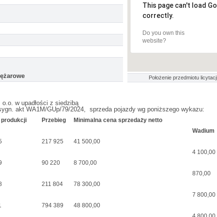
This page can't load G
correctly.
Do you own this
website?
iężarowe
Położenie przedmiotu licytacji
o.o. w upadłości z siedzibą
sygn. akt WA1M/GUp/79/2024, sprzeda pojazdy wg poniższego wykazu:
 produkcji
Przebieg
Minimalna cena sprzedaży netto
Wadium
5
217 925
41 500,00
4 100,00
9
90 220
8 700,00
870,00
8
211 804
78 300,00
7 800,00
1
794 389
48 800,00
4 800,00