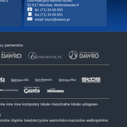
amy iż
Dom Aukcyjny Mariola Nosko
52-017 Wrocław, Wodzisławska 8
tel. (71) 34 00 855
fax (71) 34 00 851
email:
biuro@dawro.pl
sy partnerskie:
nne
inne
inne
komputery
lokale mieszkalne
lokale usługowo-
i
orskie
śląskie
świętokrzyskie
warmińsko-mazurskie
wielkopolskie