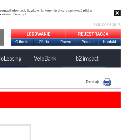
entacji informacji. Użytkownik, który nie chce otrzymywać plików
 serwisu Dawro.pl .
7.08.2026 3:20:17
LOGOWANIE
REJESTRACJA
O firmie
Oferta
Prawo
Pomoc
Kontakt
loLeasing
VeloBank
b2 impact
Drukuj: