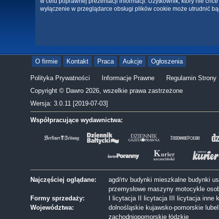
w celu poprawnej prezentacji informacji. Użytkownik, który nie ch
wyłączenie w przeglądarce obsługi plików cookie może utrudnić bą
O firmie
Kontakt
Praca
Aukcje
Ogłoszenia
Polityka Prywatności
Informacje Prawne
Regulamin Strony
Copyright © Dawro 2026, wszelkie prawa zastrzeżone
Wersja: 3.0.11 [2019-07-03]
Współpracujące wydawnictwa:
Najczęściej oglądane:
agd/rtv
budynki mieszkalne
budynki u
przemysłowe
maszyny
motocykle
oso
Formy sprzedaży:
I licytacja
II licytacja
III licytacja
inne
k
Województwa:
dolnośląskie
kujawsko-pomorskie
lube
zachodniopomorskie
łódzkie