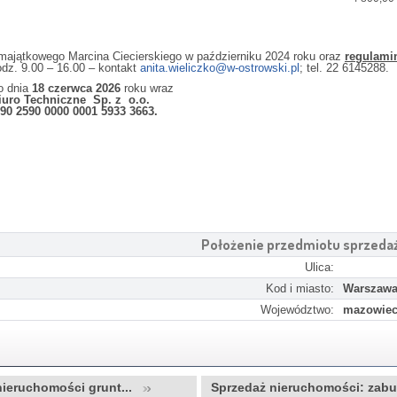
ajątkowego Marcina Ciecierskiego w październiku 2024 roku oraz
regulamin
dz. 9.00 – 16.00 – kontakt
anita.wieliczko@w-ostrowski.pl
; tel. 22 6145288.
o dnia
18 czerwca 2026
roku wraz
iuro Techniczne Sp. z o.o.
0 2590 0000 0001 5933 3663.
Położenie przedmiotu sprzeda
Ulica:
Kod i miasto:
Warszaw
Województwo:
mazowiec
nieruchomości grunt...
Sprzedaż nieruchomości: zab