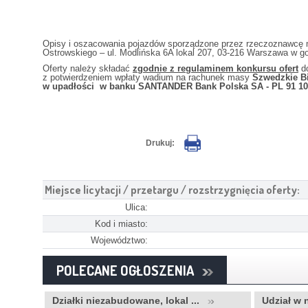
Opisy i oszacowania pojazdów sporządzone przez rzeczoznawcę m
Ostrowskiego – ul. Modlińska 6A lokal 207, 03-216 Warszawa w go
Oferty należy składać
zgodnie z regulaminem konkursu ofert
d
z potwierdzeniem wpłaty wadium na rachunek masy
Szwedzkie B
w upadłości
w banku
SANTANDER Bank Polska SA - PL 91 109
Drukuj:
Miejsce licytacji / przetargu / rozstrzygnięcia oferty:
Ulica:
Kod i miasto:
Województwo:
POLECANE OGŁOSZENIA
..
Działki niezabudowane, lokal ...
Udział w 