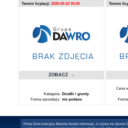
Termin licytacji:
2026-09-10 00:00
Termin licy
ZOBACZ
Cena w
ty
Kategoria:
Działki i grunty
Forma sprzedaży:
nie podano
Forma
Firma Dom Aukcyjny Mariola Nosko informuje, iż używa na stronie Da