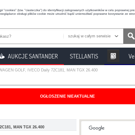
i "cookies" (tzw. "ciasteczka") do identyfikacji zalogowanych użytkowników w celu poprawnej prez
przeglądarce obsługi plików cookie może utrudnić bądź uniemożliwić poprawne korzystanie ze stron
szukaj w całym serwisie
AUKCJE SANTANDER
STELLANTIS
Ve
WAGEN GOLF, IVECO Daily 72C181, MAN TGX 26.400
OGŁOSZENIE NIEAKTUALNE
2C181, MAN TGX 26.400