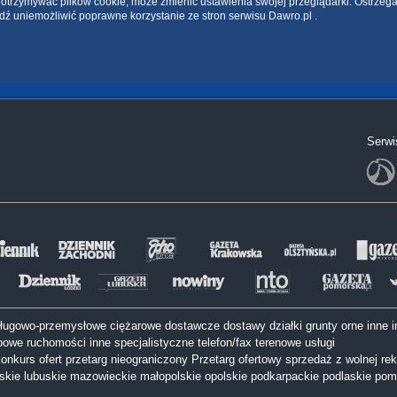
ce otrzymywać plików cookie, może zmienić ustawienia swojej przeglądarki. Ostrzeg
dź uniemożliwić poprawne korzystanie ze stron serwisu Dawro.pl .
Serwi
sługowo-przemysłowe
ciężarowe
dostawcze
dostawy
działki
grunty orne
inne
i
bowe
ruchomości inne
specjalistyczne
telefon/fax
terenowe
usługi
onkurs ofert
przetarg nieograniczony
Przetarg ofertowy
sprzedaż z wolnej rek
lskie
lubuskie
mazowieckie
małopolskie
opolskie
podkarpackie
podlaskie
pom