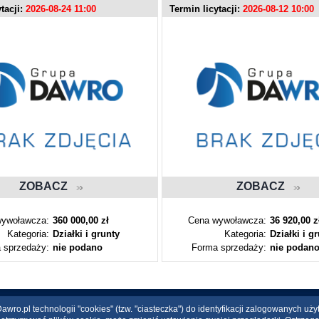
tacji:
2026-08-24 11:00
Termin licytacji:
2026-08-12 10:00
ZOBACZ
ZOBACZ
ywoławcza:
360 000,00 zł
Cena wywoławcza:
36 920,00 z
Kategoria:
Działki i grunty
Kategoria:
Działki i g
 sprzedaży:
nie podano
Forma sprzedaży:
nie podan
wro.pl technologii "cookies" (tzw. "ciasteczka") do identyfikacji zalogowanych uż