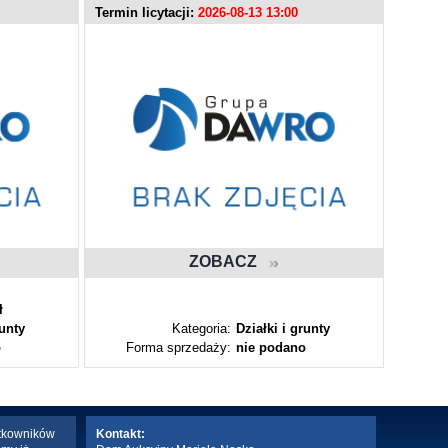
Termin licytacji:
2026-08-13 13:00
Termin l
ZOBACZ
ł
runty
Kategoria:
Działki i grunty
o
Forma sprzedaży:
nie podano
Fo
ytkowników
Kontakt: