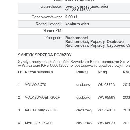
Sprzedawca:
Syndyk masy upadłości
tel. 22 6145288
Cena wywoławcza
0,00 zł
Rodzaj licytacji:
konkurs ofert
Numer KM:
Kategorie:
Ruchomości
Ruchomości, Pojazdy, Osobowe
Ruchomości, Pojazdy, Użytkowe, C
SYNDYK SPRZEDA POJAZDY
Syndyk masy upadłości spółki Szwedzkie Biuro Techniczne Sp. z 
w Warszawie KRS 000042863, w postepowaniu upadłościowym o 
LP
Nazwa składnika
Rodzaj
Nr rej
Rok
1
VOLVO SX70
osobowy
WU 6376A
201
2
VOLKSWAGEN GOLF
osobowy
WW 6559Y
200
3
IVECO Daily 72C181
ciężarowy
WZ 754CU
201
4
MAN TGX 26.400
ciężarowy
WW 6602Y
201