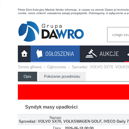
t
Firma Dom Aukcyjny Mariola Nosko informuje, iż używa na stronie Dawro.pl technologi
cookie, może zmienić ustawienia swojej przeglądarki. Ostrzegamy, iż wyłączenie w 
OGŁOSZENIA
AUKCJE
Strona główna
›
Ogloszenia
›
Sprzedaż: VOLVO SX70, VOLKS
Opis
Położenie przedmiotu
Syndyk masy upadłości
Nazwa:
Sprzedaż: VOLVO SX70, VOLKSWAGEN GOLF, IVECO Daily 7
Data:
2026-06-18 00:00