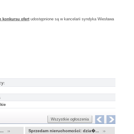
 konkursu ofert
udostępnione są w kancelarii syndyka Wiesława
ży:
a
kie
Wszystkie ogłoszenia
u...
Sprzedam nieruchomości: dzia�...
Sprzed