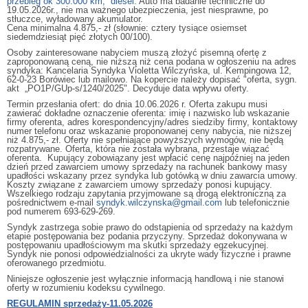
przebieg ok 300.000 km, diesel.
Auto ma badanie techniczne do
19.05.2026r., nie ma ważnego ubezpieczenia, jest niesprawne, po
stłuczce, wyładowany akumulator.
Cena minimalna 4.875,- zł (słownie: cztery tysiące osiemset
siedemdziesiąt pięć złotych 00/100).
Osoby zainteresowane nabyciem muszą złożyć pisemną ofertę z
zaproponowaną ceną, nie niższą niż cena podana w ogłoszeniu na adres
syndyka: Kancelaria Syndyka Violetta Wilczyńska, ul. Kempingowa 12,
62-0-23 Borówiec lub mailowo. Na kopercie należy dopisać "oferta, sygn.
akt „PO1P/GUp-s/1240/2025". Decyduje data wpływu oferty.
Termin przesłania ofert: do dnia 10.06.2026 r. Oferta zakupu musi
zawierać dokładne oznaczenie oferenta: imię i nazwisko lub wskazanie
firmy oferenta, adres korespondencyjny/adres siedziby firmy, kontaktowy
numer telefonu oraz wskazanie proponowanej ceny nabycia, nie niższej
niż 4.875,- zł. Oferty nie spełniające powyższych wymogów, nie będą
rozpatrywane. Oferta, która nie została wybrana, przestaje wiązać
oferenta. Kupujący zobowiązany jest wpłacić cenę najpóźniej na jeden
dzień przed zawarciem umowy sprzedaży na rachunek bankowy masy
upadłości wskazany przez syndyka lub gotówką w dniu zawarcia umowy.
Koszty związane z zawarciem umowy sprzedaży ponosi kupujący.
Wszelkiego rodzaju zapytania przyjmowane są drogą elektroniczną za
pośrednictwem e-mail
syndyk.wilczynska@gmail.com
lub telefonicznie
pod numerem 693-629-269.
Syndyk zastrzega sobie prawo do odstąpienia od sprzedaży na każdym
etapie postępowania bez podania przyczyny. Sprzedaż dokonywana w
postępowaniu upadłościowym ma skutki sprzedaży egzekucyjnej.
Syndyk nie ponosi odpowiedzialności za ukryte wady fizyczne i prawne
oferowanego przedmiotu.
Niniejsze ogłoszenie jest wyłącznie informacją handlową i nie stanowi
oferty w rozumieniu kodeksu cywilnego.
REGULAMIN sprzedaży-11.05.2026