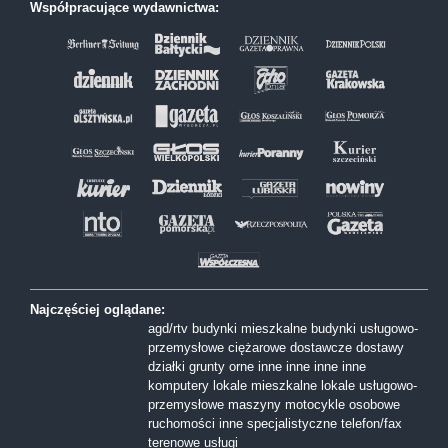
Współpracujące wydawnictwa:
Najczęściej oglądane:
agd/rtv
budynki mieszkalne
budynki usługowo-
przemysłowe
ciężarowe
dostawcze
dostawy
działki
grunty orne
inne
inne
inne
inne
komputery
lokale mieszkalne
lokale usługowo-
przemysłowe
maszyny
motocykle
osobowe
ruchomości inne
specjalistyczne
telefon/fax
terenowe
usługi