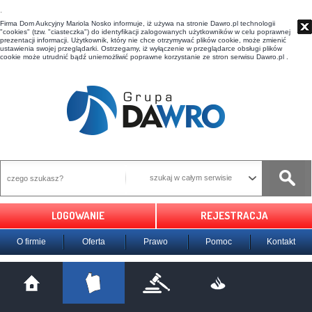
t
Firma Dom Aukcyjny Mariola Nosko informuje, iż używa na stronie Dawro.pl technologii
"cookies" (tzw. "ciasteczka") do identyfikacji zalogowanych użytkowników w celu poprawnej
prezentacji informacji. Użytkownik, który nie chce otrzymywać plików cookie, może zmienić
ustawienia swojej przeglądarki. Ostrzegamy, iż wyłączenie w przeglądarce obsługi plików
cookie może utrudnić bądź uniemożliwić poprawne korzystanie ze stron serwisu Dawro.pl .
szukaj w całym serwisie
LOGOWANIE
REJESTRACJA
O firmie
Oferta
Prawo
Pomoc
Kontakt