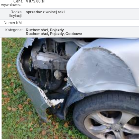
Cena
4 875,00 zł
wywoławcza
Rodzaj
sprzedaż z wolnej reki
licytacji:
Numer KM:
Kategorie:
Ruchomości, Pojazdy
Ruchomości, Pojazdy, Osobowe