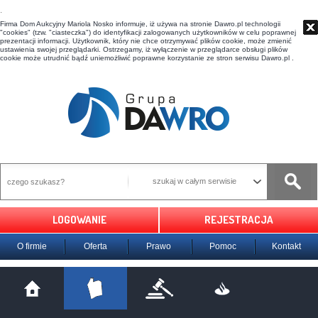
t
Firma Dom Aukcyjny Mariola Nosko informuje, iż używa na stronie Dawro.pl technologii
"cookies" (tzw. "ciasteczka") do identyfikacji zalogowanych użytkowników w celu poprawnej
prezentacji informacji. Użytkownik, który nie chce otrzymywać plików cookie, może zmienić
ustawienia swojej przeglądarki. Ostrzegamy, iż wyłączenie w przeglądarce obsługi plików
cookie może utrudnić bądź uniemożliwić poprawne korzystanie ze stron serwisu Dawro.pl .
szukaj w całym serwisie
LOGOWANIE
REJESTRACJA
O firmie
Oferta
Prawo
Pomoc
Kontakt