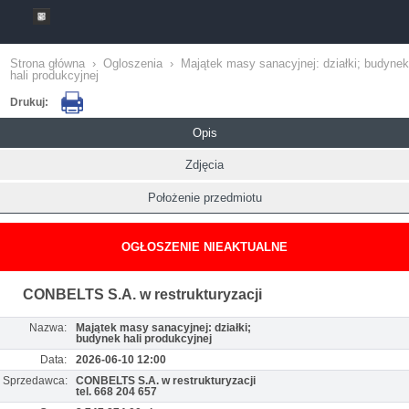
Strona główna
›
Ogloszenia
›
Majątek masy sanacyjnej: działki; budynek
hali produkcyjnej
Drukuj:
Opis
Zdjęcia
Położenie przedmiotu
OGŁOSZENIE NIEAKTUALNE
CONBELTS S.A. w restrukturyzacji
Nazwa:
Majątek masy sanacyjnej: działki;
budynek hali produkcyjnej
Data:
2026-06-10 12:00
Sprzedawca:
CONBELTS S.A. w restrukturyzacji
tel. 668 204 657