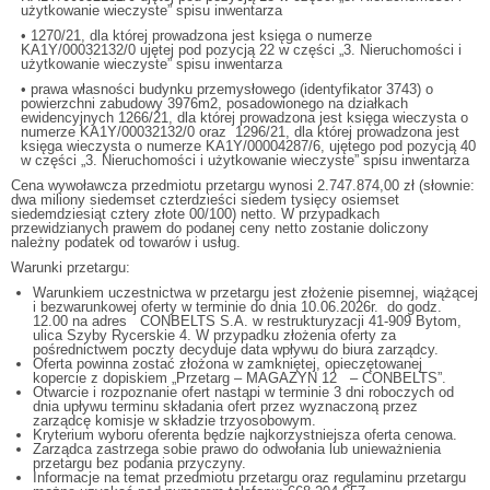
użytkowanie wieczyste” spisu inwentarza
• 1270/21, dla której prowadzona jest księga o numerze
KA1Y/00032132/0 ujętej pod pozycją 22 w części „3. Nieruchomości i
użytkowanie wieczyste” spisu inwentarza
• prawa własności budynku przemysłowego (identyfikator 3743) o
powierzchni zabudowy 3976m2, posadowionego na działkach
ewidencyjnych 1266/21, dla której prowadzona jest księga wieczysta o
numerze KA1Y/00032132/0 oraz 1296/21, dla której prowadzona jest
księga wieczysta o numerze KA1Y/00004287/6, ujętego pod pozycją 40
w części „3. Nieruchomości i użytkowanie wieczyste” spisu inwentarza
Cena wywoławcza przedmiotu przetargu wynosi 2.747.874,00 zł (słownie:
dwa miliony siedemset czterdzieści siedem tysięcy osiemset
siedemdziesiąt cztery złote 00/100) netto. W przypadkach
przewidzianych prawem do podanej ceny netto zostanie doliczony
należny podatek od towarów i usług.
Warunki przetargu:
Warunkiem uczestnictwa w przetargu jest złożenie pisemnej, wiążącej
i bezwarunkowej oferty w terminie do dnia 10.06.2026r. do godz.
12.00 na adres CONBELTS S.A. w restrukturyzacji 41-909 Bytom,
ulica Szyby Rycerskie 4. W przypadku złożenia oferty za
pośrednictwem poczty decyduje data wpływu do biura zarządcy.
Oferta powinna zostać złożona w zamkniętej, opieczętowanej
kopercie z dopiskiem „Przetarg – MAGAZYN 12 – CONBELTS”.
Otwarcie i rozpoznanie ofert nastąpi w terminie 3 dni roboczych od
dnia upływu terminu składania ofert przez wyznaczoną przez
zarządcę komisje w składzie trzyosobowym.
Kryterium wyboru oferenta będzie najkorzystniejsza oferta cenowa.
Zarządca zastrzega sobie prawo do odwołania lub unieważnienia
przetargu bez podania przyczyny.
Informacje na temat przedmiotu przetargu oraz regulaminu przetargu