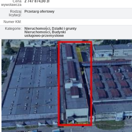
Cena
2 747 874,00 zł
wywoławcza
Rodzaj
Przetarg ofertowy
licytacji:
Numer KM:
Kategorie:
Nieruchomości, Działki i grunty
Nieruchomości, Budynki
usługowo-przemysłowe