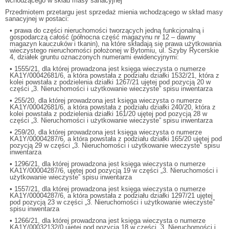
wchodzącego w skład masy sanacyjnej
Przedmiotem przetargu jest sprzedaż mienia wchodzącego w skład masy
sanacyjnej w postaci:
• prawa do części nieruchomości tworzących jedną funkcjonalną i
gospodarczą całość (północna część magazynu nr 12 – dawny
magazyn kauczuków i tkanin), na które składają się prawa użytkowania
wieczystego nieruchomości położonej w Bytomiu, ul. Szyby Rycerskie
4, działek gruntu oznaczonych numerami ewidencyjnymi:
• 1555/21, dla której prowadzona jest księga wieczysta o numerze
KA1Y/00042681/6, a która powstała z podziału działki 1532/21, która z
kolei powstała z podzielenia działki 1267/21 ujętej pod pozycją 20 w
części „3. Nieruchomości i użytkowanie wieczyste” spisu inwentarza
• 255/20, dla której prowadzona jest księga wieczysta o numerze
KA1Y/00042681/6, a która powstała z podziału działki 240/20, która z
kolei powstała z podzielenia działki 161/20 ujętej pod pozycją 28 w
części „3. Nieruchomości i użytkowanie wieczyste” spisu inwentarza
• 259/20, dla której prowadzona jest księga wieczysta o numerze
KA1Y/00004287/6, a która powstała z podziału działki 165/20 ujętej pod
pozycją 29 w części „3. Nieruchomości i użytkowanie wieczyste” spisu
inwentarza
• 1296/21, dla której prowadzona jest księga wieczysta o numerze
KA1Y/00004287/6, ujętej pod pozycją 19 w części „3. Nieruchomości i
użytkowanie wieczyste” spisu inwentarza
• 1557/21, dla której prowadzona jest księga wieczysta o numerze
KA1Y/00004287/6, a która powstała z podziału działki 1297/21 ujętej
pod pozycją 23 w części „3. Nieruchomości i użytkowanie wieczyste”
spisu inwentarza
• 1266/21, dla której prowadzona jest księga wieczysta o numerze
KA1Y/00032132/0 ujętej pod pozycją 18 w części „3. Nieruchomości i