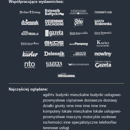
Współpracujące wydawnictwa:
Najczęściej oglądane:
agd/rtv
budynki mieszkalne
budynki usługowo-
przemysłowe
ciężarowe
dostawcze
dostawy
działki
grunty orne
inne
inne
inne
inne
komputery
lokale mieszkalne
lokale usługowo-
przemysłowe
maszyny
motocykle
osobowe
ruchomości inne
specjalistyczne
telefon/fax
terenowe
usługi