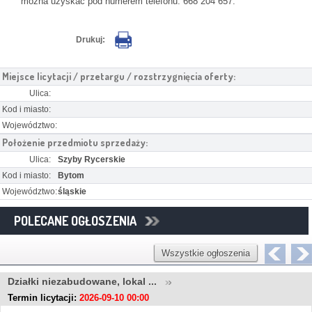
można uzyskać pod numerem telefonu: 668 204 657.
Drukuj:
Miejsce licytacji / przetargu / rozstrzygnięcia oferty:
Ulica:
Kod i miasto:
Województwo:
Położenie przedmiotu sprzedaży:
Ulica:
Szyby Rycerskie
Kod i miasto:
Bytom
Województwo:
śląskie
POLECANE OGŁOSZENIA
Wszystkie ogłoszenia
Działki niezabudowane, lokal ...
Termin licytacji:
2026-09-10 00:00