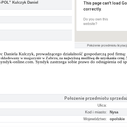
N-POL” Kulczyk Daniel
This page can't load G
correctly.
Do you own this
website?
Położenie przedmiotu licytacji
aniela Kulczyk, prowadzącego działalność gospodarczą pod firmą: 
i, składowany w magazynie w Zabrzu,
za najwyższą możliwą do uzyskania cenę.
yndyk-online.com
. Syndyk zastrzega sobie prawo do odstąpienia od s
Położenie przedmiotu sprzeda
Ulica:
Kod i miasto:
Nysa
Województwo:
opolskie