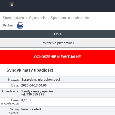
Strona główna
›
Ogloszenia
›
Sprzedam: nieruchomości
Drukuj:
Opis
Położenie przedmiotu
OGŁOSZENIE NIEAKTUALNE
Syndyk masy upadłości
Nazwa:
Sprzedam: nieruchomości
Data:
2026-06-17 00:00
Sprzedawca:
Syndyk masy upadłości
tel. 730 555 875
Cena
0,00 zł
wywoławcza
Rodzaj
konkurs ofert
licytacji: