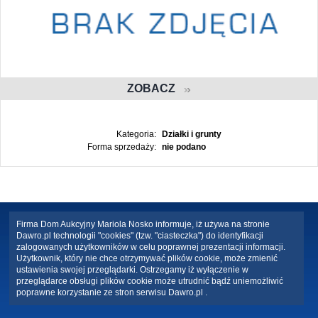
ZOBACZ
Kategoria:
Działki i grunty
Forma sprzedaży:
nie podano
Firma Dom Aukcyjny Mariola Nosko informuje, iż używa na stronie
Dawro.pl technologii "cookies" (tzw. "ciasteczka") do identyfikacji
zalogowanych użytkowników w celu poprawnej prezentacji informacji.
Użytkownik, który nie chce otrzymywać plików cookie, może zmienić
ustawienia swojej przeglądarki. Ostrzegamy iż wyłączenie w
przeglądarce obsługi plików cookie może utrudnić bądź uniemożliwić
poprawne korzystanie ze stron serwisu Dawro.pl .