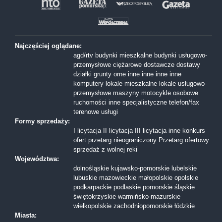
Najczęściej oglądane:
agd/rtv
budynki mieszkalne
budynki usługowo-
przemysłowe
ciężarowe
dostawcze
dostawy
działki
grunty orne
inne
inne
inne
inne
komputery
lokale mieszkalne
lokale usługowo-
przemysłowe
maszyny
motocykle
osobowe
ruchomości inne
specjalistyczne
telefon/fax
terenowe
usługi
Formy sprzedaży:
I licytacja
II licytacja
III licytacja
inne
konkurs
ofert
przetarg nieograniczony
Przetarg ofertowy
sprzedaż z wolnej reki
Województwa:
dolnośląskie
kujawsko-pomorskie
lubelskie
lubuskie
mazowieckie
małopolskie
opolskie
podkarpackie
podlaskie
pomorskie
śląskie
świętokrzyskie
warmińsko-mazurskie
wielkopolskie
zachodniopomorskie
łódzkie
Miasta: