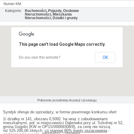
Numer KM:
Kategorie:
Ruchomości, Pojazdy, Osobowe
Nieruchomości, Mieszkania
Nieruchomości, Działki i grunty
This page can't load Google Maps correctly.
OK
Do you own this website?
Położenie przedmiotu licytacji / przetargu
Syndyk oferuje do sprzedaży, w formie pisemnego konkursu ofert:
1/ działkę nr 141, obszaru 0,5092 ha wraz z zabudowaniami
mieszkalnymi, poł. w miejscowości Dąbrówka przy ul. Szkolnej nr 52,
gmina Gogolin (KW nr OP1S/00069308/8), za cenę nie niższą
niż 525.200,00 złotych,
co stanowi 80% kwoty oszacowania
-