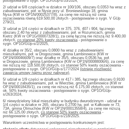
postępowanie o sygn. OP1O/GUp-s/33/2024,
2/ udział w 6/8 częściach w działce nr 100/106, obszaru 0,0353 ha wraz z
zabudowaniami, poł. w Nysie przy ul. Broniewskiego 18, gmina
Nysa (KW nr OP1N/00025377/8), za cenę nie niższą niż cena
oszacowania równą 619.500,00 złotych - postępowanie o sygn. V GUp
279/21,
3/ udział w 1/4 części w działkach nr 375, 376, 407 i 904, łącznego
obszaru 2,40 ha wraz z zabudowaniami, poł. w Rozumicach, gmina
Kietrz (KW nr OP1G/00007328/1), za cenę łączną nie niższą niż 9.400,00
złotych,
co stanowi 20% kwoty oszacowania
- postępowanie o
sygn. OP1O/GUp-s/2/2025,
4/ działkę nr 35/2, obszaru 0,0800 ha wraz z zabudowaniami
mieszkalnymi, poł. w Drogoszowie, gmina Łambinowice (KW nr
OP1N/00046609/7) oraz działkę nr 35/5, obszaru 0,0536 ha, poł.
w Drogoszowie, gmina Łambinowice (KW nr OP1N/00088006/6), za cenę
nie niższą niż 118.500,00 złotych, co stanowi 50% kwoty oszacowania -
postępowanie o sygn. OP1O/GUp-s/177/2024
(istnieje możliwość
zawarcia umowy najmu przez nabywcę),
5/ udział w 1/9 części w działkach nr 417 i 385, łącznego obszaru 0,9100
ha wraz z zabudowaniami, poł. w Wierzbie, gmina Łambinowice (KW nr
OP1N/00018435/1), za cenę nie niższą niż 6.175,00 złotych, co stanowi
ok. 50% kwoty oszacowania - postępowanie o sygn. OP1O/GUp-
s/263/2024,
6/ niewydzielony lokal mieszkalny w budynku dwurodzinnym - udział w
1/4 części w działce nr 265, obszaru 0,2700 ha, poł. w Kałkowie nr 73,
73A, gmina Otmuchów (KW nr OP1N/00013558/4), za cenę nie niższą
niż 66.125,00 złotych,
co stanowi 50% kwoty oszacowania
-
postępowanie o sygn. OP1O/GUp-s/218/2025.
Warunkiem uczestnictwa w postępowaniu konkursowym jest: