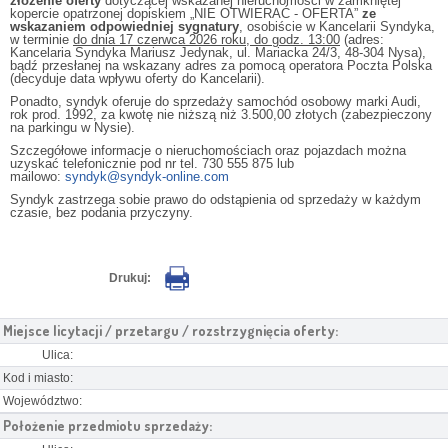
złożenie oferty
dotyczącej wskazanej nieruchomości w zamkniętej
kopercie opatrzonej dopiskiem „NIE OTWIERAĆ - OFERTA”
ze
wskazaniem odpowiedniej sygnatury
, osobiście w Kancelarii Syndyka,
w terminie
do dnia 17 czerwca 2026 roku, do godz. 13:00
(adres:
Kancelaria Syndyka Mariusz Jedynak, ul. Mariacka 24/3, 48-304 Nysa),
bądź przesłanej na wskazany adres za pomocą operatora Poczta Polska
(decyduje data wpływu oferty do Kancelarii).
Ponadto, syndyk oferuje do sprzedaży samochód osobowy marki Audi,
rok prod. 1992, za kwotę nie niższą niż 3.500,00 złotych (zabezpieczony
na parkingu w Nysie).
Szczegółowe informacje o nieruchomościach oraz pojazdach można
uzyskać telefonicznie pod nr tel. 730 555 875 lub
mailowo:
syndyk@syndyk-online.com
Syndyk zastrzega sobie prawo do odstąpienia od sprzedaży w każdym
czasie, bez podania przyczyny.
Drukuj:
Miejsce licytacji / przetargu / rozstrzygnięcia oferty:
Ulica:
Kod i miasto:
Województwo:
Położenie przedmiotu sprzedaży: