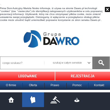
t
Firma Dom Aukcyjny Mariola Nosko informuje, iż używa na stronie Dawro.pl technologii
"cookies" (tzw. "ciasteczka") do identyfikacji zalogowanych użytkowników w celu poprawnej
prezentacji informacji. Użytkownik, który nie chce otrzymywać plików cookie, może zmienić
ustawienia swojej przeglądarki. Ostrzegamy, iż wyłączenie w przeglądarce obsługi plików
cookie może utrudnić bądź uniemożliwić poprawne korzystanie ze stron serwisu Dawro.pl .
szukaj w całym serwisie
LOGOWANIE
REJESTRACJA
O firmie
Oferta
Prawo
Pomoc
Kontakt