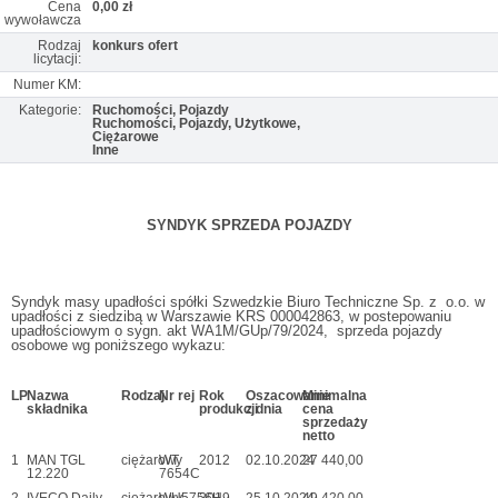
Cena
0,00 zł
wywoławcza
Rodzaj
konkurs ofert
licytacji:
Numer KM:
Kategorie:
Ruchomości, Pojazdy
Ruchomości, Pojazdy, Użytkowe,
Ciężarowe
Inne
SYNDYK SPRZEDA POJAZDY
Syndyk masy upadłości spółki Szwedzkie Biuro Techniczne Sp. z o.o. w
upadłości z siedzibą w Warszawie KRS 000042863, w postepowaniu
upadłościowym o sygn. akt WA1M/GUp/79/2024, sprzeda pojazdy
osobowe wg poniższego wykazu:
LP
Nazwa
Rodzaj
Nr rej
Rok
Oszacowanie
Minimalna
składnika
produkcji
z dnia
cena
sprzedaży
netto
1
MAN TGL
ciężarowy
WT
2012
02.10.2024
27 440,00
12.220
7654C
2
IVECO Daily
ciężarowy
WU5756H
2019
25.10.2024
49 420,00