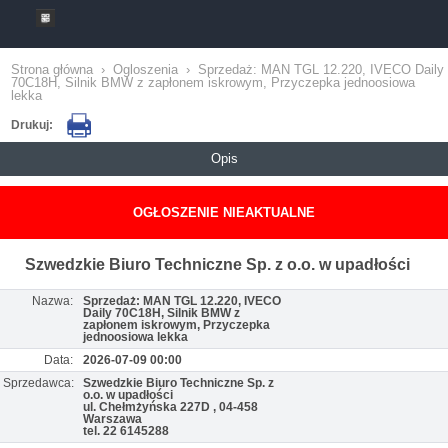
Strona główna
›
Ogloszenia
›
Sprzedaż: MAN TGL 12.220, IVECO Daily
70C18H, Silnik BMW z zapłonem iskrowym, Przyczepka jednoosiowa
lekka
Drukuj:
Opis
OGŁOSZENIE NIEAKTUALNE
Szwedzkie Biuro Techniczne Sp. z o.o. w upadłości
Nazwa:
Sprzedaż: MAN TGL 12.220, IVECO
Daily 70C18H, Silnik BMW z
zapłonem iskrowym, Przyczepka
jednoosiowa lekka
Data:
2026-07-09 00:00
Sprzedawca:
Szwedzkie Biuro Techniczne Sp. z
o.o. w upadłości
ul. Chełmżyńska 227D , 04-458
Warszawa
tel. 22 6145288