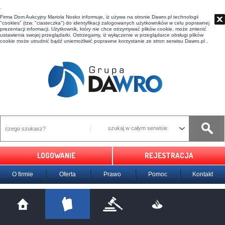
t
Firma Dom Aukcyjny Mariola Nosko informuje, iż używa na stronie Dawro.pl technologii
"cookies" (tzw. "ciasteczka") do identyfikacji zalogowanych użytkowników w celu poprawnej
prezentacji informacji. Użytkownik, który nie chce otrzymywać plików cookie, może zmienić
ustawienia swojej przeglądarki. Ostrzegamy, iż wyłączenie w przeglądarce obsługi plików
cookie może utrudnić bądź uniemożliwić poprawne korzystanie ze stron serwisu Dawro.pl .
szukaj w całym serwisie
LOGOWANIE
REJESTRACJA
O firmie
Oferta
Prawo
Pomoc
Kontakt