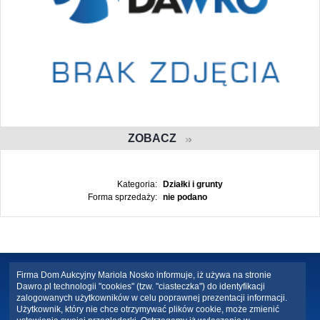
ZOBACZ
Kategoria:
Działki i grunty
Forma sprzedaży:
nie podano
Firma Dom Aukcyjny Mariola Nosko informuje, iż używa na stronie
Dawro.pl technologii "cookies" (tzw. "ciasteczka") do identyfikacji
zalogowanych użytkowników w celu poprawnej prezentacji informacji.
Użytkownik, który nie chce otrzymywać plików cookie, może zmienić