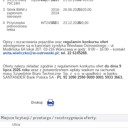
70C18H
3
Silnik BMW z
2016-
26.06.2025
3 920,00
zapłonem
2019
iskrowym
4
Przyczepka
WT245AE
2001
23.12.2025
400,00
jednoosiowa
lekka
Opisy i oszacowania pojazdów oraz
regulamin konkursu ofert
udostępnione są w kancelarii syndyka Wiesława Ostrowskiego – ul.
Modlińska 6A lokal 207, 03-216 Warszawa w godz. 9:00 – 16:00 – kontakt
anita.wieliczko@w-ostrowski.pl
; tel. 22 6145288.
Oferty należy składać zgodnie z regulaminem konkursu ofert
do dnia 9
lipca 2026 roku
wraz z potwierdzeniem wpłaty wadium na rachunek
masy Szwedzkie Biuro Techniczne Sp. z o.o. w upadłości w banku
SANTANDER Bank Polska SA -
PL 91 1090 2590 0000 0001 5933 3663.
Drukuj:
Miejsce licytacji / przetargu / rozstrzygnięcia oferty:
Ulica: