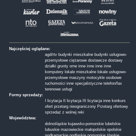
Najczęściej oglądane:
agd/rtv
budynki mieszkalne
budynki usługowo-
przemysłowe
ciężarowe
dostawcze
dostawy
działki
grunty orne
inne
inne
inne
inne
komputery
lokale mieszkalne
lokale usługowo-
przemysłowe
maszyny
motocykle
osobowe
ruchomości inne
specjalistyczne
telefon/fax
terenowe
usługi
Formy sprzedaży:
I licytacja
II licytacja
III licytacja
inne
konkurs
ofert
przetarg nieograniczony
Przetarg ofertowy
sprzedaż z wolnej reki
Województwa:
dolnośląskie
kujawsko-pomorskie
lubelskie
lubuskie
mazowieckie
małopolskie
opolskie
podkarpackie
podlaskie
pomorskie
śląskie