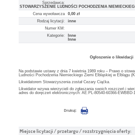
Sprzedawca:
STOWARZYSZENIE LUDNOŚCI POCHODZENIA NIEMIECKIEG
Cena wywoławcza
0,00 zł
Rodzaj licytacji:
inne
Numer KM:
Kategorie:
Inne
Inne
Ogłoszenie o likwid
Na podstawie ustawy z dnia 7 kwietnia 1989 roku – Prawo o stow
Ludności Pochodzenia Niemieckiego Ziemi Elbląskiej w Elblągu (KR
Likwidatorem Stowarzyszenia został Cezary Ciąćka.
Likwidator wzywa wierzycieli do zgłaszania swoich roszczeń i wier
adres do doręczeń elektronicznych: AE:PL-80540-60366-EWBBD-
Drukuj:
Miejsce licytacji / przetargu / rozstrzygnięcia oferty: