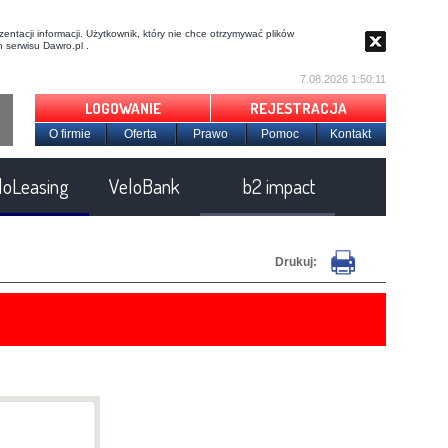
entacji informacji. Użytkownik, który nie chce otrzymywać plików
 serwisu Dawro.pl .
7.08.2026 1:50:12
LOGOWANIE
REJESTRACJA
O firmie
Oferta
Prawo
Pomoc
Kontakt
loLeasing
VeloBank
b2 impact
Drukuj: