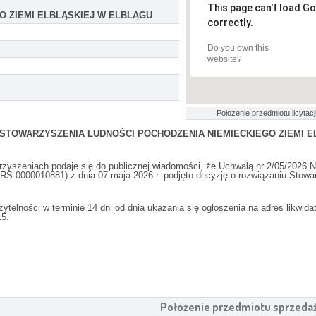
This page can't load G
O ZIEMI ELBLĄSKIEJ W ELBLĄGU
correctly.
Do you own this
website?
Położenie przedmiotu licytacji
acji STOWARZYSZENIA LUDNOŚCI POCHODZENIA NIEMIECKIEGO ZIEMI 
arzyszeniach podaje się do publicznej wiadomości, że Uchwałą nr 2/05/202
S 0000010881) z dnia 07 maja 2026 r. podjęto decyzję o rozwiązaniu Stowarz
zytelności w terminie 14 dni od dnia ukazania się ogłoszenia na adres likwida
15.
Położenie przedmiotu sprzeda