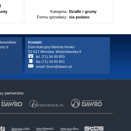
ł
runty
Kategoria:
Działki i grunty
o
Forma sprzedaży:
nie podano
Fo
ytkowników
Kontakt:
amy iż
Dom Aukcyjny Mariola Nosko
52-017 Wrocław, Wodzisławska 8
tel. (71) 34 00 855
fax (71) 34 00 851
email:
biuro@dawro.pl
sy partnerskie: