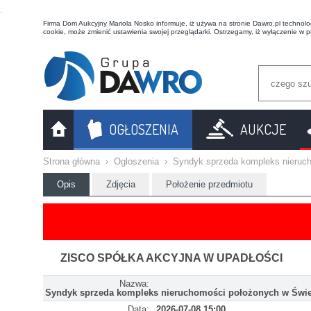
t
Firma Dom Aukcyjny Mariola Nosko informuje, iż używa na stronie Dawro.pl technologi
cookie, może zmienić ustawienia swojej przeglądarki. Ostrzegamy, iż wyłączenie w 
OGŁOSZENIA
AUKCJE
Strona główna
›
Ogloszenia
›
Syndyk sprzeda kompleks nieruc
Opis
Zdjęcia
Położenie przedmiotu
ZISCO SPÓŁKA AKCYJNA W UPADŁOŚCI
Nazwa:
Syndyk sprzeda kompleks nieruchomości położonych w Świe
Data:
2026-07-08 15:00