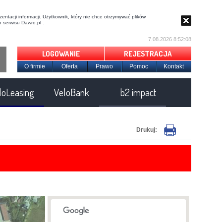
entacji informacji. Użytkownik, który nie chce otrzymywać plików
 serwisu Dawro.pl .
7.08.2026 8:52:09
LOGOWANIE
REJESTRACJA
O firmie
Oferta
Prawo
Pomoc
Kontakt
loLeasing
VeloBank
b2 impact
Drukuj: