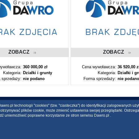
ZOBACZ
ZOBACZ
ywoławcza:
360 000,00 zł
Cena wywoławcza:
36 920,00 z
Kategoria:
Działki i grunty
Kategoria:
Działki i g
 sprzedaży:
nie podano
Forma sprzedaży:
nie podan
wro.pl technologii "cookies" (tzw. "ciasteczka") do identyfikacji zalogowanych uż
ce otrzymywać plików cookie, może zmienić ustawienia swojej przeglądarki. Ostrzeg
dź uniemożliwić poprawne korzystanie ze stron serwisu Dawro.pl .