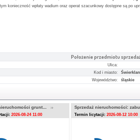
w tym konieczność wpłaty wadium oraz operat szacunkowy dostępne są po upr
Położenie przedmiotu sprzeda
Ulica:
Kod i miasto:
Świerklan
Województwo:
śląskie
nieruchomości grunt...
Sprzedaż nieruchomości: zab
tacji:
2026-08-24 11:00
Termin licytacji:
2026-08-12 10:00