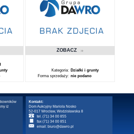
ZOBACZ
ł
runty
Kategoria:
Działki i grunty
o
Forma sprzedaży:
nie podano
Fo
ytkowników
Kontakt:
amy iż
Dom Aukcyjny Mariola Nosko
52-017 Wrocław, Wodzisławska 8
tel. (71) 34 00 855
fax (71) 34 00 851
email:
biuro@dawro.pl