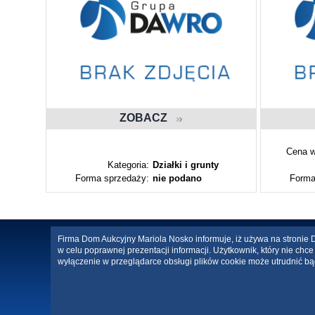
ZOBACZ
Cena w
ty
Kategoria:
Działki i grunty
Forma sprzedaży:
nie podano
Forma
Firma Dom Aukcyjny Mariola Nosko informuje, iż używa na stronie Da
w celu poprawnej prezentacji informacji. Użytkownik, który nie ch
wyłączenie w przeglądarce obsługi plików cookie może utrudnić bą