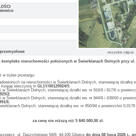
ŁOŚCI
atowice
-przemysłowe
wszystkie zdjęcia
 kompleks nieruchomości położonych w Świerklanach Dolnych przy ul.
w trybie przetargu:
owionych na nieruchomości w Świerklanach Dolnych, stanowiącej działkę ew. 
 księgę wieczystą nr
GL1Y/00129924/5
;
 Świerklanach Dolnych, stanowiącej działki ew. nr 916/6 i 917/6 o powierzc
925/2
;
 Świerklanach Dolnych, stanowiącej działki ew. nr 944/6 i 438/60 o powierz
991/6
;
erklanach Dolnych, stanowiącej działkę ew. nr 950/94 o powierzchni 0,0178 
za cenę nie niższą niż 5 840 000,00 zł.
aszowicz, ul. Daszyńskiego 59/8, 44-100 Gliwice
do dnia 08 lipca 2026 r., g