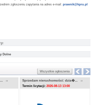
zednim zgłoszeniu zapytania na adres e-mail:
prawnik@kpru.pl
ży:
y Dolne
Wszystkie ogłoszenia
u...
Sprzedam nieruchomości: dzia�...
Sprzed
Termin licytacji:
2026-08-13 13:00
Termin l