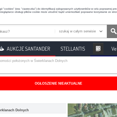
i "cookies" (tzw. "ciasteczka") do identyfikacji zalogowanych użytkowników w celu poprawnej prez
przeglądarce obsługi plików cookie może utrudnić bądź uniemożliwić poprawne korzystanie ze stron
szukaj w całym serwisie
AUKCJE SANTANDER
STELLANTIS
Ve
homości położonych w Świerklanach Dolnych
OGŁOSZENIE NIEAKTUALNE
rklanach Dolnych