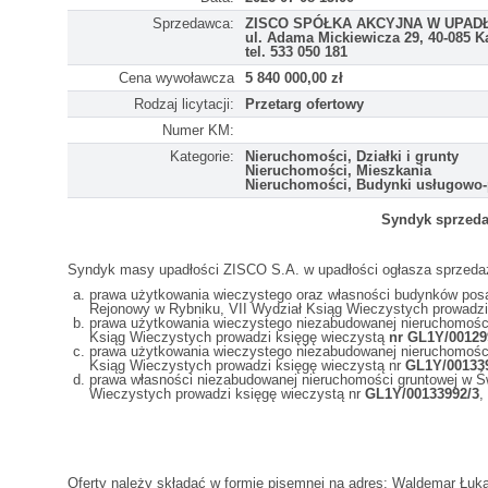
Sprzedawca:
ZISCO SPÓŁKA AKCYJNA W UPAD
ul. Adama Mickiewicza 29, 40-085 K
tel. 533 050 181
Cena wywoławcza
5 840 000,00 zł
Rodzaj licytacji:
Przetarg ofertowy
Numer KM:
Kategorie:
Nieruchomości, Działki i grunty
Nieruchomości, Mieszkania
Nieruchomości, Budynki usługowo
Syndyk sprzeda
Syndyk masy upadłości ZISCO S.A. w upadłości ogłasza sprzedaż 
prawa użytkowania wieczystego oraz własności budynków posad
Rejonowy w Rybniku, VII Wydział Ksiąg Wieczystych prowadzi
prawa użytkowania wieczystego niezabudowanej nieruchomości w
Ksiąg Wieczystych prowadzi księgę wieczystą
nr GL1Y/00129
prawa użytkowania wieczystego niezabudowanej nieruchomości w
Ksiąg Wieczystych prowadzi księgę wieczystą nr
GL1Y/00133
prawa własności niezabudowanej nieruchomości gruntowej w Świ
Wieczystych prowadzi księgę wieczystą nr
GL1Y/00133992/3
,
Oferty należy składać w formie pisemnej na adres: Waldemar Łuk