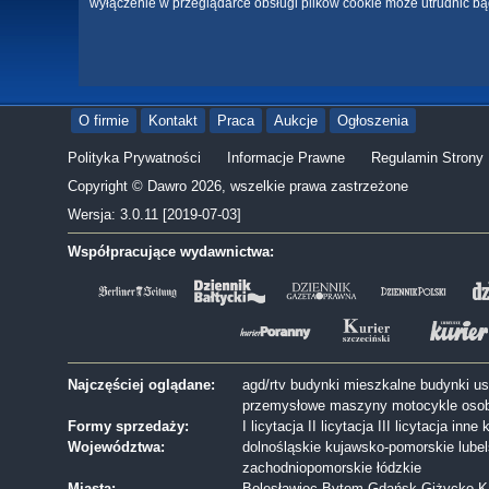
wyłączenie w przeglądarce obsługi plików cookie może utrudnić bą
O firmie
Kontakt
Praca
Aukcje
Ogłoszenia
Polityka Prywatności
Informacje Prawne
Regulamin Strony
Copyright © Dawro 2026, wszelkie prawa zastrzeżone
Wersja: 3.0.11 [2019-07-03]
Współpracujące wydawnictwa:
Najczęściej oglądane:
agd/rtv
budynki mieszkalne
budynki u
przemysłowe
maszyny
motocykle
oso
Formy sprzedaży:
I licytacja
II licytacja
III licytacja
inne
k
Województwa:
dolnośląskie
kujawsko-pomorskie
lube
zachodniopomorskie
łódzkie
Miasta:
Bolesławiec
Bytom
Gdańsk
Giżycko
K