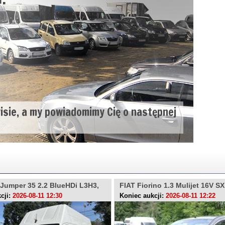
wisie, a my powiadomimy Cię o następnej
Jumper 35 2.2 BlueHDi L3H3,
FIAT Fiorino 1.3 Mulijet 16V S
R
cji:
2026-08-11 12:30
Koniec aukcji:
2026-08-11 12:22