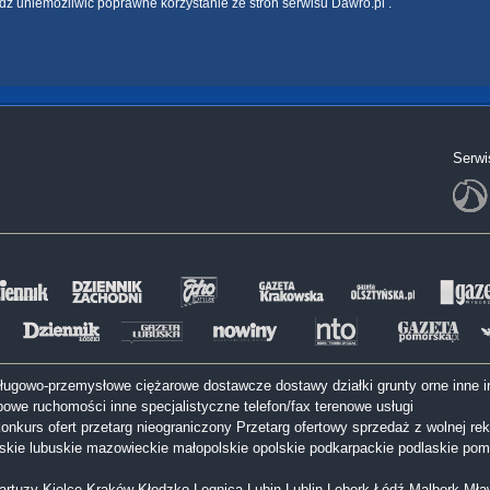
dź uniemożliwić poprawne korzystanie ze stron serwisu Dawro.pl .
Serwi
sługowo-przemysłowe
ciężarowe
dostawcze
dostawy
działki
grunty orne
inne
i
bowe
ruchomości inne
specjalistyczne
telefon/fax
terenowe
usługi
onkurs ofert
przetarg nieograniczony
Przetarg ofertowy
sprzedaż z wolnej rek
lskie
lubuskie
mazowieckie
małopolskie
opolskie
podkarpackie
podlaskie
pom
artuzy
Kielce
Kraków
Kłodzko
Legnica
Lubin
Lublin
Lębork
Łódź
Malbork
Mła