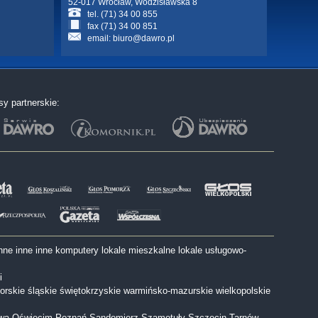
52-017 Wrocław, Wodzisławska 8
tel. (71) 34 00 855
fax (71) 34 00 851
email:
biuro@dawro.pl
sy partnerskie:
nne
inne
inne
komputery
lokale mieszkalne
lokale usługowo-
i
orskie
śląskie
świętokrzyskie
warmińsko-mazurskie
wielkopolskie
wa
Oświęcim
Poznań
Sandomierz
Szamotuły
Szczecin
Tarnów