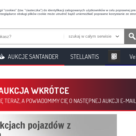
i "cookies" (tzw. "ciasteczka") do identyfikacji zalogowanych użytkowników w celu poprawnej prez
przeglądarce obsługi plików cookie może utrudnić bądź uniemożliwić poprawne korzystanie ze stron
szukaj w całym serwisie
AUKCJE SANTANDER
STELLANTIS
Ve
 AUKCJA WKRÓTCE
Ę TERAZ, A POWIADOMIMY CIĘ O NASTĘPNEJ AUKCJI E-MAI
kcjach pojazdów z
.