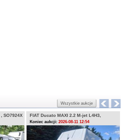
Wszystkie aukcje
X , SO7924X
FIAT Ducato MAXI 2.2 M-jet L4H3,
FIAT D
WE9A350
KK95
Koniec aukcji:
2026-08-11 12:54
Koniec 