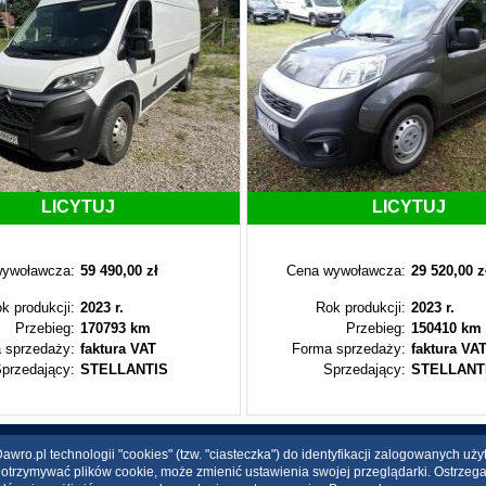
LICYTUJ
LICYTUJ
ywoławcza:
59 490,00 zł
Cena wywoławcza:
29 520,00 z
k produkcji:
2023 r.
Rok produkcji:
2023 r.
Przebieg:
170793 km
Przebieg:
150410 km
 sprzedaży:
faktura VAT
Forma sprzedaży:
faktura VA
przedający:
STELLANTIS
Sprzedający:
STELLANT
wro.pl technologii "cookies" (tzw. "ciasteczka") do identyfikacji zalogowanych uż
ce otrzymywać plików cookie, może zmienić ustawienia swojej przeglądarki. Ostrzeg