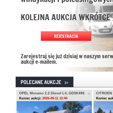
KOLEJNA AUKCJA WKRÓTCE
REJESTRACJA
Zarejestruj się już dzisiaj w naszym ser
aukcji e-mailem.
POLECANE AUKCJE
630R
OPEL Movano 2.2 Diesel L4, GD3K496
CITROEN 
LU446R
Koniec aukcji:
2026-08-11 12:40
Koniec auk