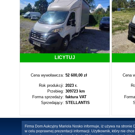
LICYTUJ
Cena wywoławcza:
52 600,00 zł
Cena w
Rok produkcji:
2023 r.
Ro
Przebieg:
309723 km
Forma sprzedaży:
faktura VAT
Forma
Sprzedający:
STELLANTIS
S
Firma Dom Aukcyjny Mariola Nosko informuje, iż używa na stronie Da
w celu poprawnej prezentacji informacji. Użytkownik, który nie ch