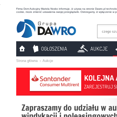
t
Firma Dom Aukcyjny Mariola Nosko informuje, iż używa na stronie Dawro.pl technologi
cookie, może zmienić ustawienia swojej przeglądarki. Ostrzegamy, iż wyłączenie w 
OGŁOSZENIA
AUKCJE
Strona główna
›
Aukcje
KOLEJNA
ZAREJESTRUJ SI
Zapraszamy do udziału w au
windykacji i poleasingowych