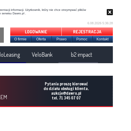
entacji informacji. Użytkownik, który nie chce otrzymywać plików
 serwisu Dawro.pl .
6.08.2026 5:36:29
LOGOWANIE
REJESTRACJA
O firmie
Oferta
Prawo
Pomoc
Kontakt
loLeasing
VeloBank
b2 impact
Pytania proszę kierować
do działu obsługi klienta.
aukcje@dawro.pl
LEM
tel. 71 345 07 07