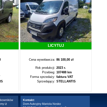
LICYTUJ
ł
Cena wywoławcza:
86 100,00 zł
Cen
Rok produkcji:
2023 r.
Przebieg:
107488 km
T
Forma sprzedaży:
faktura VAT
Fo
IS
Sprzedający:
STELLANTIS
ytkowników
Kontakt:
amy iż
Dom Aukcyjny Mariola Nosko