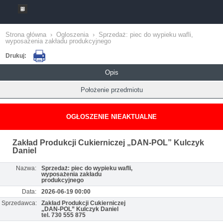
Strona główna
›
Ogloszenia
›
Sprzedaż: piec do wypieku wafli,
wyposażenia zakładu produkcyjnego
Drukuj:
Opis
Położenie przedmiotu
OGŁOSZENIE NIEAKTUALNE
Zakład Produkcji Cukierniczej „DAN-POL” Kulczyk
Daniel
Nazwa:
Sprzedaż: piec do wypieku wafli,
wyposażenia zakładu
produkcyjnego
Data:
2026-06-19 00:00
Sprzedawca:
Zakład Produkcji Cukierniczej
„DAN-POL” Kulczyk Daniel
tel. 730 555 875