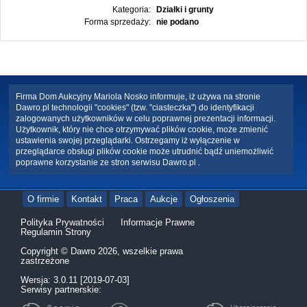
Kategoria:
Działki i grunty
Forma sprzedaży:
nie podano
Firma Dom Aukcyjny Mariola Nosko informuje, iż używa na stronie
Dawro.pl technologii "cookies" (tzw. "ciasteczka") do identyfikacji
zalogowanych użytkowników w celu poprawnej prezentacji informacji.
Użytkownik, który nie chce otrzymywać plików cookie, może zmienić
ustawienia swojej przeglądarki. Ostrzegamy iż wyłączenie w
przeglądarce obsługi plików cookie może utrudnić bądź uniemożliwić
poprawne korzystanie ze stron serwisu Dawro.pl .
O firmie
Kontakt
Praca
Aukcje
Ogłoszenia
Polityka Prywatności
Informacje Prawne
Regulamin Strony
Copyright © Dawro 2026, wszelkie prawa
zastrzeżone
Wersja: 3.0.11 [2019-07-03]
Serwisy partnerskie: