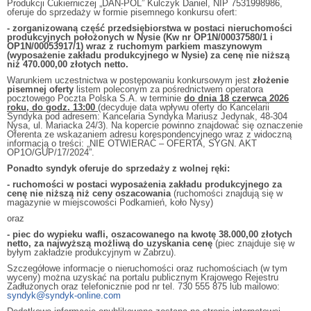
Produkcji Cukierniczej „DAN-POL” Kulczyk Daniel, NIP 7531998986,
oferuje do sprzedaży w formie pisemnego konkursu ofert:
-
zorganizowaną część przedsiębiorstwa w postaci nieruchomości
produkcyjnych położonych w Nysie (Kw nr OP1N/00037580/1 i
OP1N/00053917/1) wraz z ruchomym parkiem maszynowym
(wyposażenie zakładu produkcyjnego w Nysie) za cenę nie niższą
niż 470.000,00 złotych netto.
Warunkiem uczestnictwa w postępowaniu konkursowym jest
złożenie
pisemnej oferty
listem poleconym za pośrednictwem operatora
pocztowego Poczta Polska S.A. w terminie
do dnia 18 czerwca 2026
roku, do godz. 13:00
(decyduje data wpływu oferty do Kancelarii
Syndyka pod adresem: Kancelaria Syndyka Mariusz Jedynak, 48-304
Nysa, ul. Mariacka 24/3). Na kopercie powinno znajdować się oznaczenie
Oferenta ze wskazaniem adresu korespondencyjnego wraz z widoczną
informacją o treści: „NIE OTWIERAĆ – OFERTA, SYGN. AKT
OP1O/GUP/17/2024”.
Ponadto syndyk oferuje do sprzedaży z wolnej ręki:
- ruchomości w postaci wyposażenia zakładu produkcyjnego za
cenę nie niższą niż ceny oszacowania
(ruchomości znajdują się w
magazynie w miejscowości Podkamień, koło Nysy)
oraz
- piec do wypieku wafli, oszacowanego na kwotę 38.000,00 złotych
netto, za najwyższą możliwą do uzyskania cenę
(piec znajduje się w
byłym zakładzie produkcyjnym w Zabrzu).
Szczegółowe informacje o nieruchomości oraz ruchomościach (w tym
wyceny) można uzyskać na portalu publicznym Krajowego Rejestru
Zadłużonych oraz telefonicznie pod nr tel. 730 555 875 lub mailowo:
syndyk@syndyk-online.com