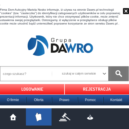
t
Firma Dom Aukcyjny Mariola Nosko informuje, iż używa na stronie Dawro.pl technologii
"cookies" (tzw. "ciasteczka") do identyfikacji zalogowanych użytkowników w celu poprawnej
prezentacji informacji. Użytkownik, który nie chce otrzymywać plików cookie, może zmienić
ustawienia swojej przeglądarki. Ostrzegamy, iż wyłączenie w przeglądarce obsługi plików
cookie może utrudnić bądź uniemożliwić poprawne korzystanie ze stron serwisu Dawro.pl .
szukaj w całym serwisie
LOGOWANIE
REJESTRACJA
O firmie
Oferta
Prawo
Pomoc
Kontakt