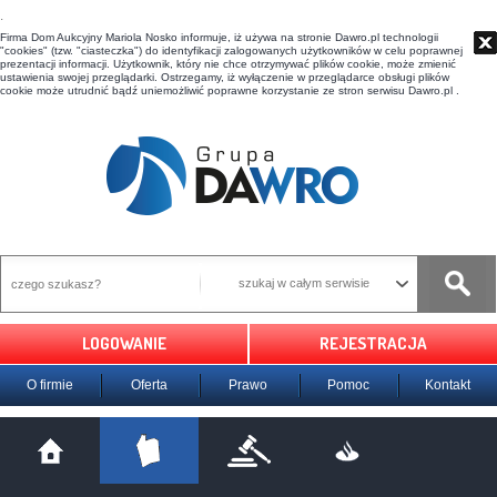
t
Firma Dom Aukcyjny Mariola Nosko informuje, iż używa na stronie Dawro.pl technologii
"cookies" (tzw. "ciasteczka") do identyfikacji zalogowanych użytkowników w celu poprawnej
prezentacji informacji. Użytkownik, który nie chce otrzymywać plików cookie, może zmienić
ustawienia swojej przeglądarki. Ostrzegamy, iż wyłączenie w przeglądarce obsługi plików
cookie może utrudnić bądź uniemożliwić poprawne korzystanie ze stron serwisu Dawro.pl .
szukaj w całym serwisie
LOGOWANIE
REJESTRACJA
O firmie
Oferta
Prawo
Pomoc
Kontakt