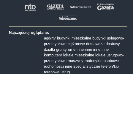
Najczęściej oglądane:
agd/rtv
budynki mieszkalne
budynki usługowo-
przemysłowe
ciężarowe
dostawcze
dostawy
działki
grunty orne
inne
inne
inne
inne
komputery
lokale mieszkalne
lokale usługowo-
przemysłowe
maszyny
motocykle
osobowe
ruchomości inne
specjalistyczne
telefon/fax
terenowe
usługi
Formy sprzedaży:
I licytacja
II licytacja
III licytacja
inne
konkurs
ofert
przetarg nieograniczony
Przetarg ofertowy
sprzedaż z wolnej reki
Województwa:
dolnośląskie
kujawsko-pomorskie
lubelskie
lubuskie
mazowieckie
małopolskie
opolskie
podkarpackie
podlaskie
pomorskie
śląskie
świętokrzyskie
warmińsko-mazurskie
wielkopolskie
zachodniopomorskie
łódzkie