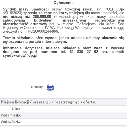
Ogłoszenie
Syndyk masy upadłości
osoby fizycznej (sygn. akt PO1P/GUp-
s/318/2023)
sprzeda za cenę najkorzystniejszą
dla masy upadłości, ale
nie niższą niż
286.000,00 zł
wchodzącą w skład masy upadłości
zabudowaną budynkiem mieszkalnym jednorodzinnym
nieruchomość gruntową
poł. w miejsc. Gościejewo, dla której Sąd
Rejonowy w Obornikach, IV Wydział Ksiąg Wieczystych prowadzi księgę
wieczystą o nr PO1O/00024448/9.
Termin składania ofert wynosi jeden miesiąc od daty ukazania się
ogłoszenia na portalu internetowym.
Informacje dotyczące miejsca składania ofert wraz z wyceną
dostępne są pod numerem tel. 61 830 27 92
oraz
e-mail:
syndykwilda@op.pl
Drukuj:
Miejsce licytacji / przetargu / rozstrzygnięcia oferty:
Ulica:
Kod i miasto:
Województwo: