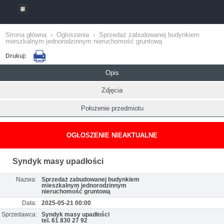
Strona główna
›
Ogloszenia
›
Sprzedaż zabudowanej budynkiem
mieszkalnym jednorodzinnym nieruchomość gruntową
Drukuj:
Opis
Zdjęcia
Położenie przedmiotu
OGŁOSZENIE NIEAKTUALNE
Syndyk masy upadłości
Nazwa:
Sprzedaż zabudowanej budynkiem
mieszkalnym jednorodzinnym
nieruchomość gruntową
Data:
2025-05-21 00:00
Sprzedawca:
Syndyk masy upadłości
tel. 61 830 27 92