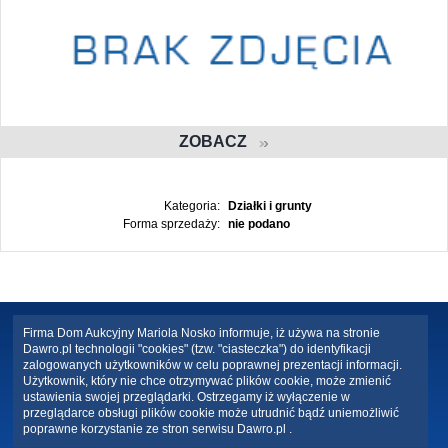
ZOBACZ
Kategoria:
Działki i grunty
Forma sprzedaży:
nie podano
Firma Dom Aukcyjny Mariola Nosko informuje, iż używa na stronie
Dawro.pl technologii "cookies" (tzw. "ciasteczka") do identyfikacji
zalogowanych użytkowników w celu poprawnej prezentacji informacji.
Użytkownik, który nie chce otrzymywać plików cookie, może zmienić
ustawienia swojej przeglądarki. Ostrzegamy iż wyłączenie w
przeglądarce obsługi plików cookie może utrudnić bądź uniemożliwić
poprawne korzystanie ze stron serwisu Dawro.pl .