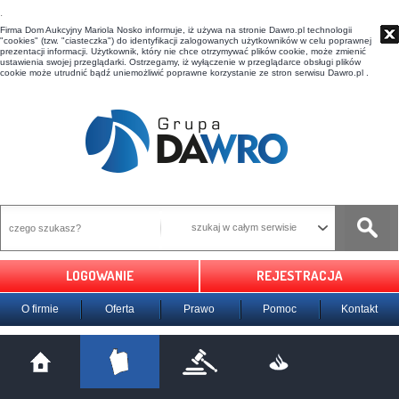
t
Firma Dom Aukcyjny Mariola Nosko informuje, iż używa na stronie Dawro.pl technologii
"cookies" (tzw. "ciasteczka") do identyfikacji zalogowanych użytkowników w celu poprawnej
prezentacji informacji. Użytkownik, który nie chce otrzymywać plików cookie, może zmienić
ustawienia swojej przeglądarki. Ostrzegamy, iż wyłączenie w przeglądarce obsługi plików
cookie może utrudnić bądź uniemożliwić poprawne korzystanie ze stron serwisu Dawro.pl .
szukaj w całym serwisie
LOGOWANIE
REJESTRACJA
O firmie
Oferta
Prawo
Pomoc
Kontakt