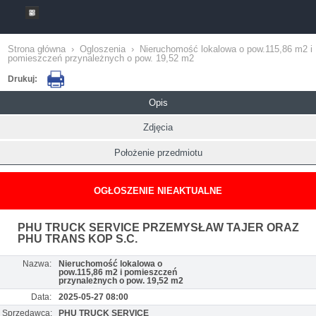
Strona główna
›
Ogloszenia
›
Nieruchomość lokalowa o pow.115,86 m2 i
pomieszczeń przynależnych o pow. 19,52 m2
Drukuj:
Opis
Zdjęcia
Położenie przedmiotu
OGŁOSZENIE NIEAKTUALNE
PHU TRUCK SERVICE PRZEMYSŁAW TAJER ORAZ
PHU TRANS KOP S.C.
Nazwa:
Nieruchomość lokalowa o
pow.115,86 m2 i pomieszczeń
przynależnych o pow. 19,52 m2
Data:
2025-05-27 08:00
Sprzedawca:
PHU TRUCK SERVICE