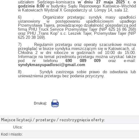
udziałem Sędziego–komisarza
w dniu 27 maja 2025 r. o
godzinie 8:00
w budynku Sądu Rejonowego Katowice–Wschód
w Katowicach Wydział X Gospodarczy ul. Lompy 14, sala 12.
6) Organizator przetargu: syndyk masy upadłości
ustanowiony w postępowaniu upadłościowym upadłego
Przemysława Tajera, prowadzącego działalność gospodarczą pod
firmą PHU Truck Service Przemysław Tajer (NIP 625 16 86 268)
oraz PHU „Trans Kop” s.c. Leszek Tajer, Przemysław Tajer (NIP
625 20 38 169).
7) Regulamin przetargu oraz operaty szacunkowe można
przeglądać w biurze syndyka mieszczącym się w Katowicach, ul.
Chłodna 2 w dni robocze w godzinach od 10:00 do 15:00.
Informacje na temat przedmiotu przetargu można uzyskać także
pod nr telefonu
690 089 009
oraz e-mail:
syndykmasyupadlosci@gmail.com
8) Syndyk zastrzega sobie prawo do odwołania lub
unieważnienia przetargu bez podania przyczyny.
Drukuj:
Miejsce licytacji / przetargu / rozstrzygnięcia oferty:
Ulica:
Kod i miasto: