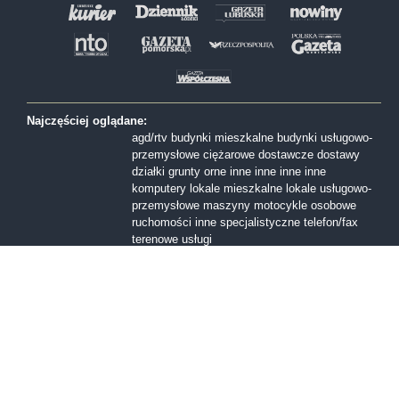
Najczęściej oglądane:
agd/rtv
budynki mieszkalne
budynki usługowo-
przemysłowe
ciężarowe
dostawcze
dostawy
działki
grunty orne
inne
inne
inne
inne
komputery
lokale mieszkalne
lokale usługowo-
przemysłowe
maszyny
motocykle
osobowe
ruchomości inne
specjalistyczne
telefon/fax
terenowe
usługi
Formy sprzedaży:
I licytacja
II licytacja
III licytacja
inne
konkurs
ofert
przetarg nieograniczony
Przetarg ofertowy
sprzedaż z wolnej reki
Województwa:
dolnośląskie
kujawsko-pomorskie
lubelskie
lubuskie
mazowieckie
małopolskie
opolskie
podkarpackie
podlaskie
pomorskie
śląskie
świętokrzyskie
warmińsko-mazurskie