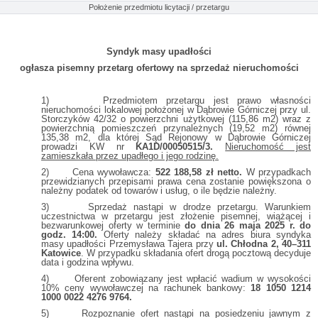
Położenie przedmiotu licytacji / przetargu
Syndyk masy upadłości
ogłasza pisemny przetarg ofertowy na sprzedaż nieruchomości
1) Przedmiotem przetargu jest prawo własności
nieruchomości lokalowej położonej w Dąbrowie Górniczej przy ul.
Storczyków 42/32 o powierzchni użytkowej (115,86 m2) wraz z
powierzchnią pomieszczeń przynależnych (19,52 m2) równej
135,38 m2, dla której Sąd Rejonowy w Dąbrowie Górniczej
prowadzi KW nr
KA1D/00050515/3.
Nieruchomość jest
zamieszkała przez upadłego i jego rodzinę.
2) Cena wywoławcza:
522 188,58 zł netto.
W przypadkach
przewidzianych przepisami prawa cena zostanie powiększona o
należny podatek od towarów i usług, o ile będzie należny.
3) Sprzedaż nastąpi w drodze przetargu. Warunkiem
uczestnictwa w przetargu jest złożenie pisemnej, wiążącej i
bezwarunkowej oferty w terminie
do dnia 26 maja 2025 r. do
godz. 14:00.
Oferty należy składać na adres biura syndyka
masy upadłości Przemysława Tajera przy
ul. Chłodna 2, 40–311
Katowice
. W przypadku składania ofert drogą pocztową decyduje
data i godzina wpływu.
4) Oferent zobowiązany jest wpłacić wadium w wysokości
10% ceny wywoławczej na rachunek bankowy:
18 1050 1214
1000 0022 4276 9764.
5) Rozpoznanie ofert nastąpi na posiedzeniu jawnym z