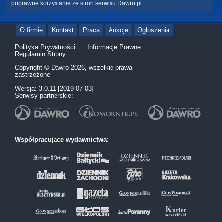
poprawne korzystanie ze stron serwisu Dawro.pl .
O firmie
Kontakt
Praca
Aukcje
Ogłoszenia
Polityka Prywatności
Informacje Prawne
Regulamin Strony
Copyright © Dawro 2026, wszelkie prawa
zastrzeżone
Wersja: 3.0.11 [2019-07-03]
Serwisy partnerskie:
Współpracujące wydawnictwa: