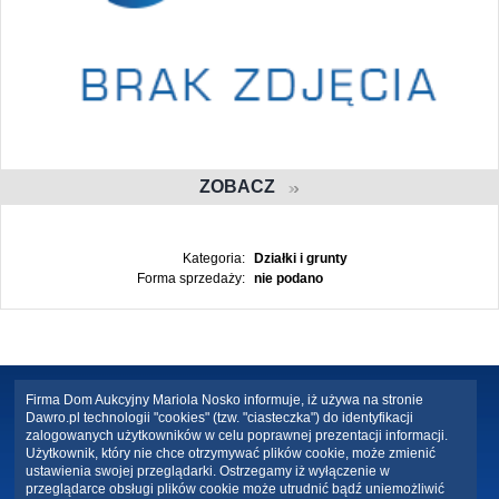
ZOBACZ
Kategoria:
Działki i grunty
Forma sprzedaży:
nie podano
Firma Dom Aukcyjny Mariola Nosko informuje, iż używa na stronie
Dawro.pl technologii "cookies" (tzw. "ciasteczka") do identyfikacji
zalogowanych użytkowników w celu poprawnej prezentacji informacji.
Użytkownik, który nie chce otrzymywać plików cookie, może zmienić
ustawienia swojej przeglądarki. Ostrzegamy iż wyłączenie w
przeglądarce obsługi plików cookie może utrudnić bądź uniemożliwić