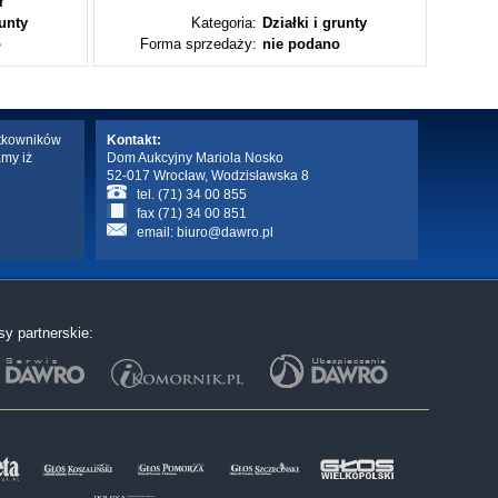
ł
runty
Kategoria:
Działki i grunty
o
Forma sprzedaży:
nie podano
Fo
ytkowników
Kontakt:
amy iż
Dom Aukcyjny Mariola Nosko
52-017 Wrocław, Wodzisławska 8
tel. (71) 34 00 855
fax (71) 34 00 851
email:
biuro@dawro.pl
sy partnerskie: