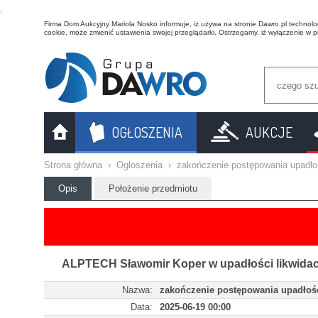
t
Firma Dom Aukcyjny Mariola Nosko informuje, iż używa na stronie Dawro.pl technologi
cookie, może zmienić ustawienia swojej przeglądarki. Ostrzegamy, iż wyłączenie w 
OGŁOSZENIA
AUKCJE
Strona główna
›
Ogloszenia
›
zakończenie postępowania upadł
Opis
Położenie przedmiotu
ALPTECH Sławomir Koper w upadłości likwidac
Nazwa:
zakończenie postępowania upadło
Data:
2025-06-19 00:00