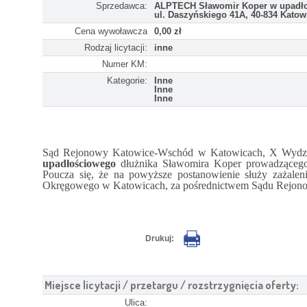
Sprzedawca:
ALPTECH Sławomir Koper w upadłoś
ul. Daszyńskiego 41A, 40-834 Katow
Cena wywoławcza
0,00 zł
Rodzaj licytacji:
inne
Numer KM:
Kategorie:
Inne
Inne
Inne
Sąd Rejonowy Katowice-Wschód w Katowicach, X Wydział 
upadłościowego
dłużnika Sławomira Koper prowadzącego
Poucza się, że na powyższe postanowienie służy zażal
Okręgowego w Katowicach, za pośrednictwem Sądu Rejon
Drukuj:
Miejsce licytacji / przetargu / rozstrzygnięcia oferty:
Ulica: