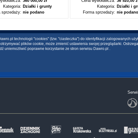
ywoławcza:
360 000,00 zł
Cena wywoławcza:
36 920,00 z
Kategoria:
Działki i grunty
Kategoria:
Działki i g
 sprzedaży:
nie podano
Forma sprzedaży:
nie podan
wro.pl technologii "cookies" (tzw. "ciasteczka") do identyfikacji zalogowanych uż
ce otrzymywać plików cookie, może zmienić ustawienia swojej przeglądarki. Ostrzeg
dź uniemożliwić poprawne korzystanie ze stron serwisu Dawro.pl .
Serwi