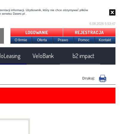
entacji informacji. Użytkownik, który nie chce otrzymywać plików
 serwisu Dawro.pl .
6.08.2026 5:53:48
LOGOWANIE
REJESTRACJA
O firmie
Oferta
Prawo
Pomoc
Kontakt
loLeasing
VeloBank
b2 impact
Drukuj: