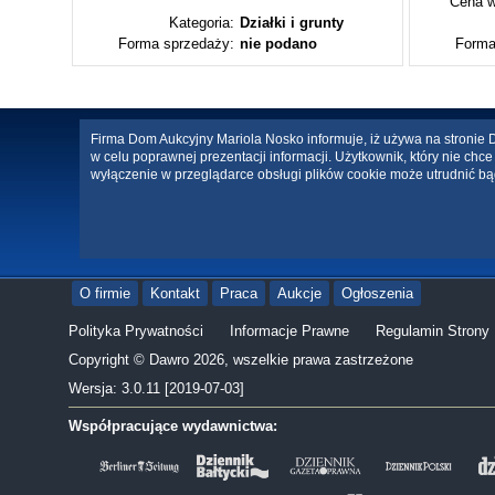
Cena w
ty
Kategoria:
Działki i grunty
Forma sprzedaży:
nie podano
Forma
Firma Dom Aukcyjny Mariola Nosko informuje, iż używa na stronie Da
w celu poprawnej prezentacji informacji. Użytkownik, który nie ch
wyłączenie w przeglądarce obsługi plików cookie może utrudnić bą
O firmie
Kontakt
Praca
Aukcje
Ogłoszenia
Polityka Prywatności
Informacje Prawne
Regulamin Strony
Copyright © Dawro 2026, wszelkie prawa zastrzeżone
Wersja: 3.0.11 [2019-07-03]
Współpracujące wydawnictwa: