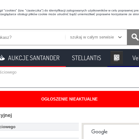
i "cookies" (tzw. "ciasteczka") do identyfikacji zalogowanych użytkowników w celu poprawnej prez
przeglądarce obsługi plików cookie może utrudnić bądź uniemożliwić poprawne korzystanie ze stron
szukaj w całym serwisie
AUKCJE SANTANDER
STELLANTIS
Ve
ościowego
OGŁOSZENIE NIEAKTUALNE
yjnej
ściowego