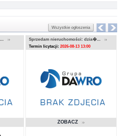
Wszystkie ogłoszenia
u...
Sprzedam nieruchomości: dzia�...
Sprzed
Termin licytacji:
2026-08-13 13:00
Termin l
ZOBACZ