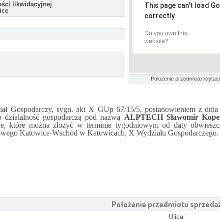
ci likwidacyjnej
This page can't load G
ice
correctly.
Do you own this
website?
Położenie przedmiotu licytacji
Gospodarczy, sygn. akt X GUp 67/15/5, postanowieniem z dnia 0
 działalność gospodarczą pod nazwą
ALPTECH Sławomir Koper
enie, które można złożyć w terminie tygodniowym od daty obwie
owego Katowice-Wschód w Katowicach, X Wydziału Gospodarczego.
Położenie przedmiotu sprzeda
Ulica: