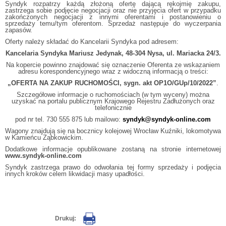
Syndyk rozpatrzy każdą złożoną ofertę dającą rękojmię zakupu,
zastrzega sobie podjęcie negocjacji oraz nie przyjęcia ofert w przypadku
zakończonych negocjacji z innymi oferentami i postanowieniu o
sprzedaży temu/tym oferentom. Sprzedaż następuje do wyczerpania
zapasów.
Oferty należy składać do Kancelarii Syndyka pod adresem:
Kancelaria Syndyka Mariusz Jedynak, 48-304 Nysa, ul. Mariacka 24/3.
Na kopercie powinno znajdować się oznaczenie Oferenta ze wskazaniem
adresu korespondencyjnego wraz z widoczną informacją o treści:
„OFERTA NA ZAKUP RUCHOMOŚCI, sygn. akt OP1O/GUp/10/2022”
.
Szczegółowe informacje o ruchomościach (w tym wyceny) można
uzyskać na portalu publicznym Krajowego Rejestru Zadłużonych oraz
telefonicznie
pod nr tel. 730 555 875 lub mailowo:
syndyk@syndyk-online.com
Wagony znajdują się na bocznicy kolejowej Wrocław Kuźniki, lokomotywa
w Kamieńcu Ząbkowickim.
Dodatkowe informacje opublikowane zostaną na stronie internetowej
www.syndyk-online.com
Syndyk zastrzega prawo do odwołania tej formy sprzedaży i podjęcia
innych kroków celem likwidacji masy upadłości.
Drukuj: