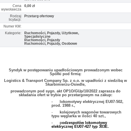
Cena
0,00 zł
wywoławcza
Rodzaj
Przetarg ofertowy
licytacji:
Numer KM:
Kategorie:
Ruchomości, Pojazdy, Użytkowe,
Specjalistyczne
Ruchomości, Pojazdy
Ruchomości, Pojazdy, Osobowe
Syndyk w postępowaniu upadłościowym prowadzonym wobec
Spółki pod firmą:
Logistics & Transport Company Sp. z o.o. w upadłości z siedzibą w
Skarbimierzu-Osiedle,
prowadzonym pod sygn. akt OP1O/GUp/10/2022 zaprasza do
składania ofert w trybie po przetargowym na zakup:
-
lokomotywy elektrycznej EU07-502,
prod. 1988 r.,
-
kolejowych wagonów towarowych
typu węglarka w ilości 40 szt.,
-
p
odzespołów lokomotywy
elektrycznej EU07-427 typ 303E.