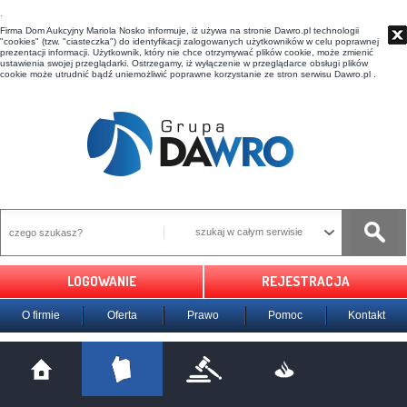
t
Firma Dom Aukcyjny Mariola Nosko informuje, iż używa na stronie Dawro.pl technologii
"cookies" (tzw. "ciasteczka") do identyfikacji zalogowanych użytkowników w celu poprawnej
prezentacji informacji. Użytkownik, który nie chce otrzymywać plików cookie, może zmienić
ustawienia swojej przeglądarki. Ostrzegamy, iż wyłączenie w przeglądarce obsługi plików
cookie może utrudnić bądź uniemożliwić poprawne korzystanie ze stron serwisu Dawro.pl .
szukaj w całym serwisie
LOGOWANIE
REJESTRACJA
O firmie
Oferta
Prawo
Pomoc
Kontakt