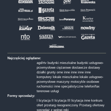
Najczęściej oglądane:
agd/rtv
budynki mieszkalne
budynki usługowo-
przemysłowe
ciężarowe
dostawcze
dostawy
działki
grunty orne
inne
inne
inne
inne
komputery
lokale mieszkalne
lokale usługowo-
przemysłowe
maszyny
motocykle
osobowe
ruchomości inne
specjalistyczne
telefon/fax
terenowe
usługi
Formy sprzedaży:
I licytacja
II licytacja
III licytacja
inne
konkurs
ofert
przetarg nieograniczony
Przetarg ofertowy
sprzedaż z wolnej reki