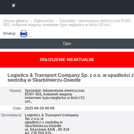
Strona główna
›
Ogloszenia
›
Sprzedaż: lokomotywa elektryczna EU07-
502, kolejowe wagony towarowe typu węglarka w ilości 53 szt.,
Drukuj:
Opis
OGŁOSZENIE NIEAKTUALNE
Logistics & Transport Company Sp. z o.o. w upadłości z
siedzibą w Skarbimierzu-Osiedle
Nazwa:
Sprzedaż: lokomotywa elektryczna
EU07-502, kolejowe wagony
towarowe typu węglarka w ilości 53
szt.,
Data:
2025-06-20 00:00
Sprzedawca:
Logistics & Transport Company
Sp. z o.o. w
upadłości z siedzibą w
Skarbimierzu-Osiedle
ul. Akacjowa 4A/6 , 49-318
tel. 730 555 875