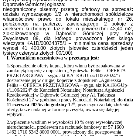
Dąbrowie Górniczej ogłasza:
nieograniczony pisemny przetarg ofertowy na sprzedaż:
udziału wynoszącego 1/2 w nieruchomości spółdzielcze
własnościowe prawo do lokalu mieszkalnego nr 26,
położonego na parterze, zawierającego: 2 pokoje z
aneksem kuchennym, łazienkę, o powierzchni 43,40 m2,
zlokalizowanego w Dąbrowie Górniczej przy Alei
Zwycięstwa 89, dla którego prowadzona jest księga
wieczysta KA1D/00034375/1 – minimalna cena sprzedaży
wynosi 41 400,00 złotych (słownie: czterdzieści jeden
tysięcy czterysta złotych 00/100).
I.
Warunkiem uczestnictwa w przetargu jest:
1.
Sporządzenie oferty kupna, która winna być zapakowana w
zamkniętą kopertę z dopiskiem „Agnieszka Feliks – OFERTA
PRZETARGOWA – sygn. akt KA1K/GUp-s/1106/2024” i
dostarczenie jej w drugiej kopercie z dopiskiem „Agnieszka
Feliks – OFERTA PRZETARGOWA – sygn. akt KA1K/GUp-
s/1106/2024” do Kancelarii Notarialnej Notariusza Agnieszki
Rzadkowskiej w Dąbrowie Górniczej przy Al. Tadeusza
Kościuszki 27 w godzinach pracy Kancelarii Notarialnej,
do dnia
11 czerwca 2025r. do godziny 12
, przy czym za datę złożenia
00
oferty, także nadanej w formie przesyłki, uważa się datę jej
wpływu.
2.
wpłacenie wadium w wysokości 10 % ceny wywoławczej
nieruchomości, przelewem na rachunek bankowy nr 57 1600
1462 1710 5342 8000 0001, prowadzony dla postępowania