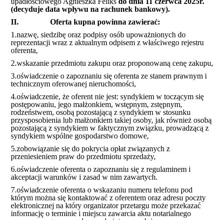
upadłościowego Agnieszka Feliks
do dnia 11 czerwca 2025r.
(decyduje data wpływu na rachunek bankowy).
II.
Oferta kupna powinna zawierać:
1.
nazwę, siedzibę oraz podpisy osób upoważnionych do
reprezentacji wraz z aktualnym odpisem z właściwego rejestru
oferenta,
2.
wskazanie przedmiotu zakupu oraz proponowaną cenę zakupu,
3.
oświadczenie o zapoznaniu się oferenta ze stanem prawnym i
technicznym oferowanej nieruchomości,
4.
oświadczenie, że oferent nie jest: syndykiem w toczącym się
postępowaniu, jego małżonkiem, wstępnym, zstępnym,
rodzeństwem, osobą pozostającą z syndykiem w stosunku
przysposobienia lub małżonkiem takiej osoby, jak również osobą
pozostającą z syndykiem w faktycznym związku, prowadzącą z
syndykiem wspólne gospodarstwo domowe,
5.
zobowiązanie się do pokrycia opłat związanych z
przeniesieniem praw do przedmiotu sprzedaży,
6.
oświadczenie oferenta o zapoznaniu się z regulaminem i
akceptacji warunków i zasad w nim zawartych.
7.
oświadczenie oferenta o wskazaniu numeru telefonu pod
którym można się kontaktować z oferentem oraz adresu poczty
elektronicznej na który organizator przetargu może przekazać
informację o terminie i miejscu zawarcia aktu notarialnego