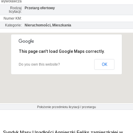
wywoławcza
Rodzaj
Przetarg ofertowy
licytacji:
Numer KM:
Kategorie:
Nieruchomości, Mieszkania
This page can't load Google Maps correctly.
OK
Do you own this website?
Położenie przedmiotu licytacji / przetargu
Syndyk Masy Upadłości Agnieszki Feliks zamieszkałej w