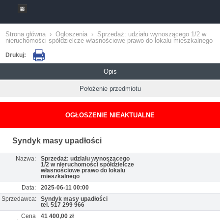
Strona główna
›
Ogloszenia
›
Sprzedaż: udziału wynoszącego 1/2 w
nieruchomości spółdzielcze własnościowe prawo do lokalu mieszkalnego
Drukuj:
Opis
Położenie przedmiotu
OGŁOSZENIE NIEAKTUALNE
Syndyk masy upadłości
Nazwa:
Sprzedaż: udziału wynoszącego
1/2 w nieruchomości spółdzielcze
własnościowe prawo do lokalu
mieszkalnego
Data:
2025-06-11 00:00
Sprzedawca:
Syndyk masy upadłości
tel. 517 299 966
Cena
41 400,00 zł