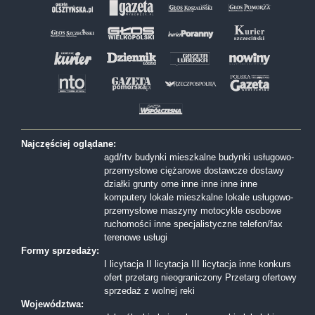
Najczęściej oglądane:
agd/rtv
budynki mieszkalne
budynki usługowo-
przemysłowe
ciężarowe
dostawcze
dostawy
działki
grunty orne
inne
inne
inne
inne
komputery
lokale mieszkalne
lokale usługowo-
przemysłowe
maszyny
motocykle
osobowe
ruchomości inne
specjalistyczne
telefon/fax
terenowe
usługi
Formy sprzedaży:
I licytacja
II licytacja
III licytacja
inne
konkurs
ofert
przetarg nieograniczony
Przetarg ofertowy
sprzedaż z wolnej reki
Województwa: