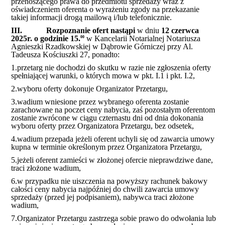
przenoszącego prawa do przedmiotu sprzedaży wraz z
oświadczeniem oferenta o wyrażeniu zgody na przekazanie
takiej informacji drogą mailową i/lub telefonicznie.
III.
Rozpoznanie ofert nastąpi
w dniu
12 czerwca
2025r. o godzinie 15.
w Kancelarii Notarialnej Notariusza
00
Agnieszki Rzadkowskiej w Dąbrowie Górniczej przy Al.
Tadeusza Kościuszki 27, ponadto:
1.
przetarg nie dochodzi do skutku w razie nie zgłoszenia oferty
spełniającej warunki, o których mowa w pkt. I.1 i pkt. I.2,
2.
wyboru oferty dokonuje Organizator Przetargu,
3.
wadium wniesione przez wybranego oferenta zostanie
zarachowane na poczet ceny nabycia, zaś pozostałym oferentom
zostanie zwrócone w ciągu czternastu dni od dnia dokonania
wyboru oferty przez Organizatora Przetargu, bez odsetek,
4.
wadium przepada jeżeli oferent uchyli się od zawarcia umowy
kupna w terminie określonym przez Organizatora Przetargu,
5.
jeżeli oferent zamieści w złożonej ofercie nieprawdziwe dane,
traci złożone wadium,
6.
w przypadku nie uiszczenia na powyższy rachunek bakowy
całości ceny nabycia najpóźniej do chwili zawarcia umowy
sprzedaży (przed jej podpisaniem), nabywca traci złożone
wadium,
7.
Organizator Przetargu zastrzega sobie prawo do odwołania lub