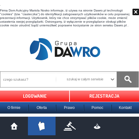
t
Firma Dom Aukcyjny Mariola Nosko informuje, iż używa na stronie Dawro.pl technologii
"cookies" (tzw. "ciasteczka") do identyfikacji zalogowanych użytkowników w celu poprawnej
prezentacji informacji. Użytkownik, który nie chce otrzymywać plików cookie, może zmienić
ustawienia swojej przeglądarki. Ostrzegamy, iż wyłączenie w przeglądarce obsługi plików
cookie może utrudnić bądź uniemożliwić poprawne korzystanie ze stron serwisu Dawro.pl .
szukaj w całym serwisie
LOGOWANIE
REJESTRACJA
O firmie
Oferta
Prawo
Pomoc
Kontakt