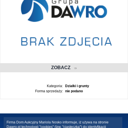
ZOBACZ
Kategoria:
Działki i grunty
Forma sprzedaży:
nie podano
Firma Dom Aukcyjny Mariola Nosko informuje, iż używa na stronie
Dawro.pl technologii "cookies" (tzw. "ciasteczka") do identyfikacji