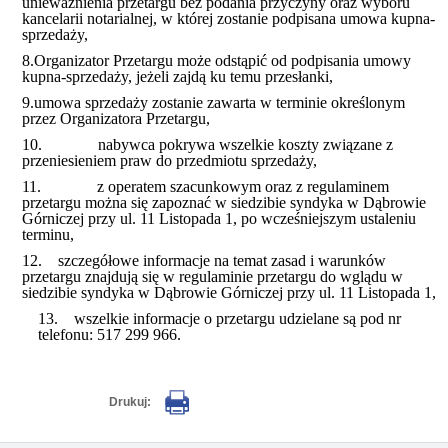
unieważnienia przetargu bez podania przyczyny oraz wyboru
kancelarii notarialnej, w której zostanie podpisana umowa kupna-
sprzedaży,
8.
Organizator Przetargu może odstąpić od podpisania umowy
kupna-sprzedaży, jeżeli zajdą ku temu przesłanki,
9.
umowa sprzedaży zostanie zawarta w terminie określonym
przez Organizatora Przetargu,
10.
nabywca pokrywa wszelkie koszty związane z
przeniesieniem praw do przedmiotu sprzedaży,
11.
z operatem szacunkowym oraz z regulaminem
przetargu można się zapoznać w siedzibie syndyka w Dąbrowie
Górniczej przy ul. 11 Listopada 1, po wcześniejszym ustaleniu
terminu,
12.
szczegółowe informacje na temat zasad i warunków
przetargu znajdują się w regulaminie przetargu do wglądu w
siedzibie syndyka w Dąbrowie Górniczej przy ul. 11 Listopada 1,
13.
wszelkie informacje o przetargu udzielane są pod nr
telefonu: 517 299 966.
Drukuj: