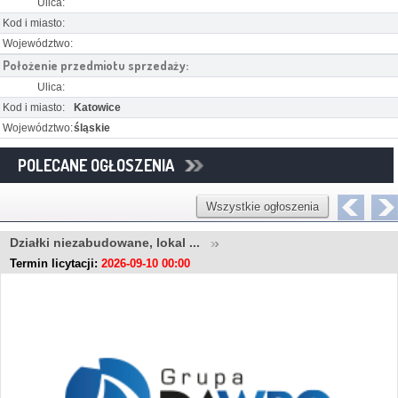
Ulica:
Kod i miasto:
Województwo:
Położenie przedmiotu sprzedaży:
Ulica:
Kod i miasto:
Katowice
Województwo:
śląskie
POLECANE OGŁOSZENIA
Wszystkie ogłoszenia
Działki niezabudowane, lokal ...
Termin licytacji:
2026-09-10 00:00