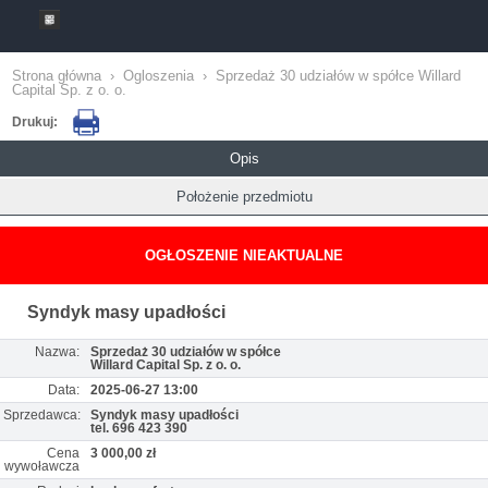
Strona główna
›
Ogloszenia
›
Sprzedaż 30 udziałów w spółce Willard
Capital Sp. z o. o.
Drukuj:
Opis
Położenie przedmiotu
OGŁOSZENIE NIEAKTUALNE
Syndyk masy upadłości
Nazwa:
Sprzedaż 30 udziałów w spółce
Willard Capital Sp. z o. o.
Data:
2025-06-27 13:00
Sprzedawca:
Syndyk masy upadłości
tel. 696 423 390
Cena
3 000,00 zł
wywoławcza