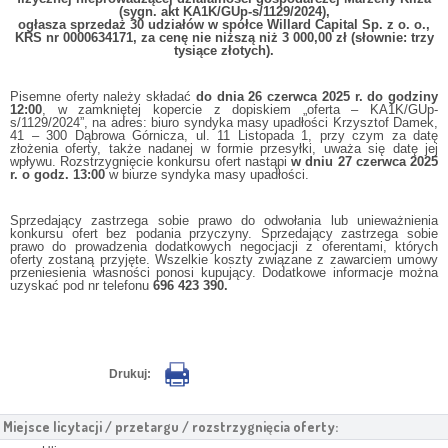
(sygn. akt KA1K/GUp-s/1129/2024),
ogłasza sprzedaż 30 udziałów w spółce Willard Capital Sp. z o. o.,
KRS nr 0000634171, za cenę nie niższą niż 3 000,00 zł (słownie: trzy
tysiące złotych).
Pisemne oferty należy składać
do dnia 26 czerwca 2025 r. do godziny
12:00
, w zamkniętej kopercie z dopiskiem „oferta – KA1K/GUp-
s/1129/2024”, na adres: biuro syndyka masy upadłości Krzysztof Damek,
41 – 300 Dąbrowa Górnicza, ul. 11 Listopada 1, przy czym za datę
złożenia oferty, także nadanej w formie przesyłki, uważa się datę jej
wpływu. Rozstrzygnięcie konkursu ofert nastąpi
w dniu 27 czerwca 2025
r. o godz. 13:00
w biurze syndyka masy upadłości.
Sprzedający zastrzega sobie prawo do odwołania lub unieważnienia
konkursu ofert bez podania przyczyny. Sprzedający zastrzega sobie
prawo do prowadzenia dodatkowych negocjacji z oferentami, których
oferty zostaną przyjęte. Wszelkie koszty związane z zawarciem umowy
przeniesienia własności ponosi kupujący. Dodatkowe informacje można
uzyskać pod nr telefonu
696 423 390.
Drukuj:
Miejsce licytacji / przetargu / rozstrzygnięcia oferty: