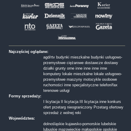
Najczęściej oglądane:
agd/rtv
budynki mieszkalne
budynki usługowo-
przemysłowe
ciężarowe
dostawcze
dostawy
działki
grunty orne
inne
inne
inne
inne
komputery
lokale mieszkalne
lokale usługowo-
przemysłowe
maszyny
motocykle
osobowe
ruchomości inne
specjalistyczne
telefon/fax
terenowe
usługi
Formy sprzedaży:
I licytacja
II licytacja
III licytacja
inne
konkurs
ofert
przetarg nieograniczony
Przetarg ofertowy
sprzedaż z wolnej reki
Województwa:
dolnośląskie
kujawsko-pomorskie
lubelskie
lubuskie
mazowieckie
małopolskie
opolskie