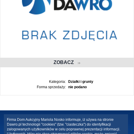
ZOBACZ
Kategoria:
Działki i grunty
Forma sprzedaży:
nie podano
Firma Dom Aukcyjny Mariola Nosko informuje, iż używa na stronie
Dawro.pl technologii "cookies" (tzw. "ciasteczka") do identyfikacji
zalogowanych użytkowników w celu poprawnej prezentacji informacji.