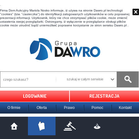
t
Firma Dom Aukcyjny Mariola Nosko informuje, iż używa na stronie Dawro.pl technologii
"cookies" (tzw. "ciasteczka") do identyfikacji zalogowanych użytkowników w celu poprawnej
prezentacji informacji. Użytkownik, który nie chce otrzymywać plików cookie, może zmienić
ustawienia swojej przeglądarki. Ostrzegamy, iż wyłączenie w przeglądarce obsługi plików
cookie może utrudnić bądź uniemożliwić poprawne korzystanie ze stron serwisu Dawro.pl .
szukaj w całym serwisie
LOGOWANIE
REJESTRACJA
O firmie
Oferta
Prawo
Pomoc
Kontakt