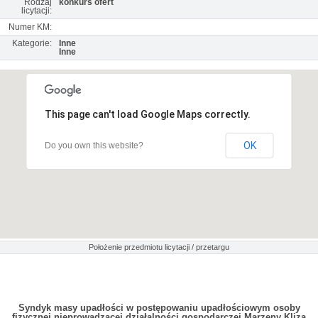
Rodzaj
konkurs ofert
licytacji:
Numer KM:
Kategorie:
Inne
Inne
This page can't load Google Maps correctly.
OK
Do you own this website?
Położenie przedmiotu licytacji / przetargu
Syndyk masy upadłości w postępowaniu upadłościowym osoby
fizycznej nieprowadzącej działalności gospodarczej Marzeny Kliza