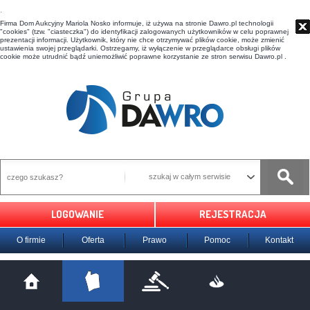
t
Firma Dom Aukcyjny Mariola Nosko informuje, iż używa na stronie Dawro.pl technologii
"cookies" (tzw. "ciasteczka") do identyfikacji zalogowanych użytkowników w celu poprawnej
prezentacji informacji. Użytkownik, który nie chce otrzymywać plików cookie, może zmienić
ustawienia swojej przeglądarki. Ostrzegamy, iż wyłączenie w przeglądarce obsługi plików
cookie może utrudnić bądź uniemożliwić poprawne korzystanie ze stron serwisu Dawro.pl .
szukaj w całym serwisie
LOGOWANIE
REJESTRACJA
O firmie
Oferta
Prawo
Pomoc
Kontakt