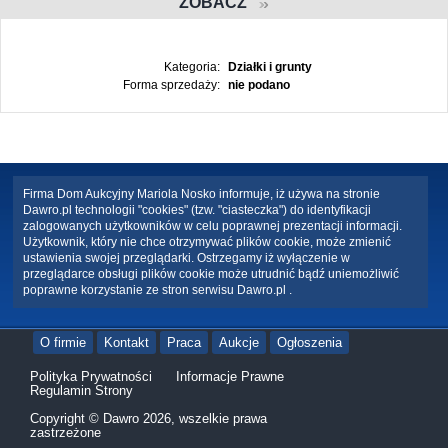
ZOBACZ
Kategoria:
Działki i grunty
Forma sprzedaży:
nie podano
Firma Dom Aukcyjny Mariola Nosko informuje, iż używa na stronie
Dawro.pl technologii "cookies" (tzw. "ciasteczka") do identyfikacji
zalogowanych użytkowników w celu poprawnej prezentacji informacji.
Użytkownik, który nie chce otrzymywać plików cookie, może zmienić
ustawienia swojej przeglądarki. Ostrzegamy iż wyłączenie w
przeglądarce obsługi plików cookie może utrudnić bądź uniemożliwić
poprawne korzystanie ze stron serwisu Dawro.pl .
O firmie
Kontakt
Praca
Aukcje
Ogłoszenia
Polityka Prywatności
Informacje Prawne
Regulamin Strony
Copyright © Dawro 2026, wszelkie prawa
zastrzeżone