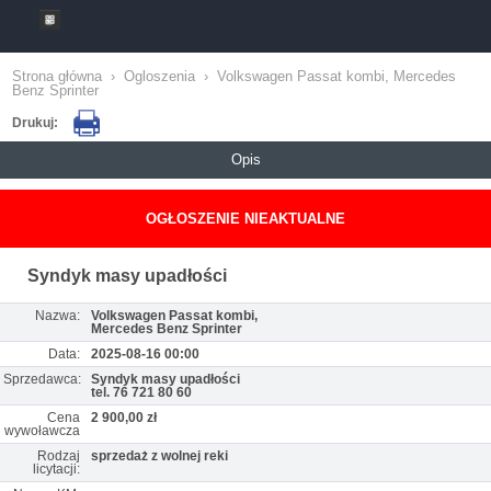
Strona główna
›
Ogloszenia
›
Volkswagen Passat kombi, Mercedes
Benz Sprinter
Drukuj:
Opis
OGŁOSZENIE NIEAKTUALNE
Syndyk masy upadłości
Nazwa:
Volkswagen Passat kombi,
Mercedes Benz Sprinter
Data:
2025-08-16 00:00
Sprzedawca:
Syndyk masy upadłości
tel. 76 721 80 60
Cena
2 900,00 zł
wywoławcza
Rodzaj
sprzedaż z wolnej reki
licytacji: