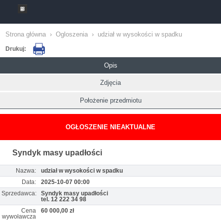
Strona główna
›
Ogloszenia
›
udział w wysokości w spadku
Drukuj:
Opis
Zdjęcia
Położenie przedmiotu
OGŁOSZENIE NIEAKTUALNE
Syndyk masy upadłości
Nazwa:
udział w wysokości w spadku
Data:
2025-10-07 00:00
Sprzedawca:
Syndyk masy upadłości
tel. 12 222 34 98
Cena
60 000,00 zł
wywoławcza