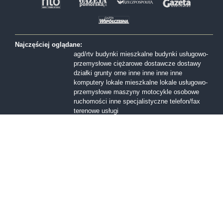
Najczęściej oglądane:
agd/rtv
budynki mieszkalne
budynki usługowo-
przemysłowe
ciężarowe
dostawcze
dostawy
działki
grunty orne
inne
inne
inne
inne
komputery
lokale mieszkalne
lokale usługowo-
przemysłowe
maszyny
motocykle
osobowe
ruchomości inne
specjalistyczne
telefon/fax
terenowe
usługi
Formy sprzedaży:
I licytacja
II licytacja
III licytacja
inne
konkurs
ofert
przetarg nieograniczony
Przetarg ofertowy
sprzedaż z wolnej reki
Województwa:
dolnośląskie
kujawsko-pomorskie
lubelskie
lubuskie
mazowieckie
małopolskie
opolskie
podkarpackie
podlaskie
pomorskie
śląskie
świętokrzyskie
warmińsko-mazurskie
wielkopolskie
zachodniopomorskie
łódzkie
Miasta: