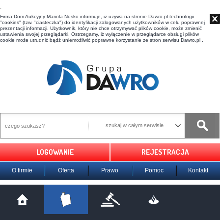
t
Firma Dom Aukcyjny Mariola Nosko informuje, iż używa na stronie Dawro.pl technologii
"cookies" (tzw. "ciasteczka") do identyfikacji zalogowanych użytkowników w celu poprawnej
prezentacji informacji. Użytkownik, który nie chce otrzymywać plików cookie, może zmienić
ustawienia swojej przeglądarki. Ostrzegamy, iż wyłączenie w przeglądarce obsługi plików
cookie może utrudnić bądź uniemożliwić poprawne korzystanie ze stron serwisu Dawro.pl .
szukaj w całym serwisie
LOGOWANIE
REJESTRACJA
O firmie
Oferta
Prawo
Pomoc
Kontakt