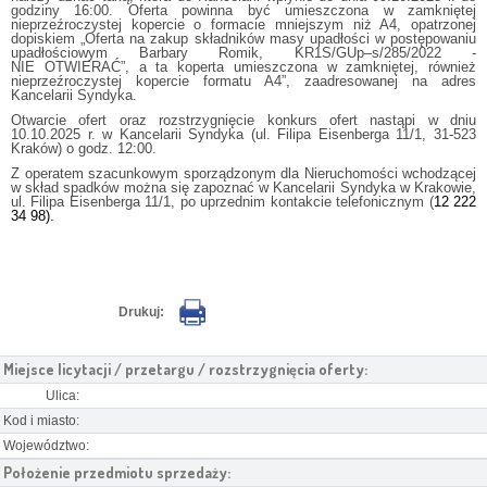
godziny 16:00. Oferta powinna być umieszczona w zamkniętej
nieprzeźroczystej kopercie o formacie mniejszym niż A4, opatrzonej
dopiskiem „Oferta na zakup składników masy upadłości w postępowaniu
upadłościowym Barbary Romik, KR1S/GUp–s/285/2022 ‑
NIE OTWIERAĆ”, a ta koperta umieszczona w zamkniętej, również
nieprzeźroczystej kopercie formatu A4”, zaadresowanej na adres
Kancelarii Syndyka.
Otwarcie ofert oraz rozstrzygnięcie konkurs ofert nastąpi w dniu
10.10.2025 r. w Kancelarii Syndyka (ul. Filipa Eisenberga 11/1, 31-523
Kraków) o godz. 12:00.
Z operatem szacunkowym sporządzonym dla Nieruchomości wchodzącej
w skład spadków można się zapoznać w Kancelarii Syndyka w Krakowie,
ul. Filipa Eisenberga 11/1, po uprzednim kontakcie telefonicznym (
12 222
34 98).
Drukuj:
Miejsce licytacji / przetargu / rozstrzygnięcia oferty:
Ulica:
Kod i miasto:
Województwo:
Położenie przedmiotu sprzedaży: