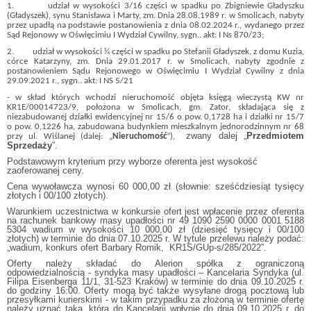
1. udział w wysokości 3/16 części w spadku po Zbigniewie Gładyszku
(Gładyszek), synu Stanisława i Marty, zm. Dnia 28.08.1989 r. w Smolicach, nabyty
przez upadłą na podstawie postanowienia z dnia 08.02.2024 r., wydanego przez
Sąd Rejonowy w Oświęcimiu I Wydział Cywilny, sygn.. akt: I Ns 870/23;
2. udział w wysokości ¼ części w spadku po Stefanii Gładyszek, z domu Kuzia,
córce Katarzyny, zm. Dnia 29.01.2017 r. w Smolicach, nabyty zgodnie z
postanowieniem Sądu Rejonowego w Oświęcimiu I Wydział Cywilny z dnia
29.09.2021 r., sygn.. akt: I NS 5/21
- w skład których wchodzi nieruchomość objęta księgą wieczystą KW nr
KR1E/00014723/9, położona w Smolicach, gm. Zator, składająca się z
niezabudowanej działki ewidencyjnej nr 15/6 o pow. 0,1728 ha i działki nr 15/7
o pow. 0,1226 ha, zabudowana budynkiem mieszkalnym jednorodzinnym nr 68
zwany dalej „
Przedmiotem
przy ul. Wiślanej (dalej: „
Nieruchomość
”),
Sprzedaży
”.
Podstawowym kryterium przy wyborze oferenta jest wysokość
zaoferowanej ceny.
Cena wywoławcza wynosi 60 000,00 zł (słownie: sześćdziesiąt tysięcy
złotych i 00/100 złotych).
Warunkiem uczestnictwa w konkursie ofert jest wpłacenie przez oferenta
na rachunek bankowy masy upadłości nr 49 1090 2590 0000 0001 5188
5304 wadium w wysokości 10 000,00 zł (dziesięć tysięcy i 00/100
złotych) w terminie do dnia 07.10.2025 r. W tytule przelewu należy podać:
„wadium, konkurs ofert Barbary Romik, KR1S/GUp-s/285/2022”.
Oferty należy składać do Alerion spółka z ograniczoną
odpowiedzialnością - syndyka masy upadłości – Kancelaria Syndyka (ul.
Filipa Eisenberga 11/1, 31-523 Kraków) w terminie do dnia 09.10.2025 r.
do godziny 16:00.
Oferty mogą być także wysyłane drogą pocztową lub
przesyłkami kurierskimi ‑ w takim przypadku za złożoną w terminie ofertę
należy uznać taką, która do Kancelarii wpłynie do dnia 09.10.2025 r. do