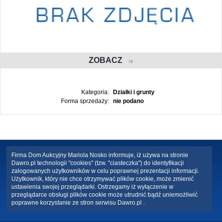
ZOBACZ
Kategoria:
Działki i grunty
Forma sprzedaży:
nie podano
Firma Dom Aukcyjny Mariola Nosko informuje, iż używa na stronie
Dawro.pl technologii "cookies" (tzw. "ciasteczka") do identyfikacji
zalogowanych użytkowników w celu poprawnej prezentacji informacji.
Użytkownik, który nie chce otrzymywać plików cookie, może zmienić
ustawienia swojej przeglądarki. Ostrzegamy iż wyłączenie w
przeglądarce obsługi plików cookie może utrudnić bądź uniemożliwić
poprawne korzystanie ze stron serwisu Dawro.pl .