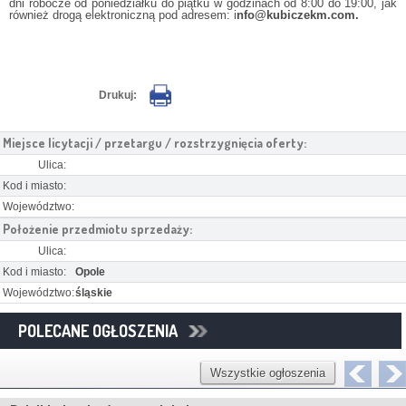
dni robocze od poniedziałku do piątku w godzinach od 8:00 do 19:00, jak
również drogą elektroniczną pod adresem: i
nfo@kubiczekm.com.
Drukuj:
Miejsce licytacji / przetargu / rozstrzygnięcia oferty:
Ulica:
Kod i miasto:
Województwo:
Położenie przedmiotu sprzedaży:
Ulica:
Kod i miasto:
Opole
Województwo:
śląskie
POLECANE OGŁOSZENIA
Wszystkie ogłoszenia