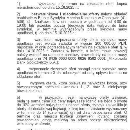
1) wyznacza się termin na składanie ofert kupna
nieruchomości do dnia
15.10.2025 r
.;
2)
bezwarunkowe i nieodwołalne oferty
należy składać
osobiście w Biurze Syndyka Marcina Kubiczka w Chorzowie (41-
506), ul. Działkowa 8 w dni robocze w godzinach od 8:00 do
19:00 lub przesłać pocztą [decyduje data wpływu do biura
syndyka], w terminie wyznaczonym przez syndyka masy
upadłości, tj. do dnia 15.10.2025 r.;
3) warunkiem rozpoznania oferty przez syndyka masy
upadłości jest wpłata zadatku w kwocie
200 000,00 PLN
,
najpóźniej w dniu poprzedzającym termin na składanie ofert tj. w
dniu 14.10.2025 r. Zadatek w kwocie, o której mowa powyżej
należy wpłacić na rachunek bankowy prowadzony na rzecz masy
upadłości o nr
74 8436 0003 0000 0026 9502 0001
[Mikołowski
Bank Spółdzielczy S.A.];
4) rozpoznanie złożonych ofert nastąpi przez syndyka masy
upadłości w terminie 3 dni roboczych od daty upływu terminu na
składanie ofert;
5) wygrywa oferta, która opiewa na najwyższą kwotę, przy
równoczesnym spełnieniu warunku 1., 2. oraz 3. niniejszego
obwieszczenia;
6) w przypadku, jeżeli najwyższe oferty zawierać
będą tę samą cenę lub ceny najwyższe różnić się będą o kwotę
do 10% wartości najwyższej złożonej oferty, syndyk zakwalifikuje
oferty do dodatkowej licytacji, której termin zostanie wyznaczony
w terminie do 14 (czternastu) dni od dnia rozpoznania ofert. O
terminie oraz miejscu licytacji uprawnieni licytanci zostaną
powiadomieni drogą mailową na adres poczty elektronicznej
wskazany w ofercie;