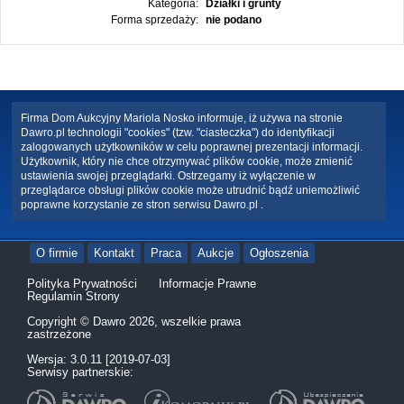
Kategoria:
Działki i grunty
Forma sprzedaży:
nie podano
Firma Dom Aukcyjny Mariola Nosko informuje, iż używa na stronie
Dawro.pl technologii "cookies" (tzw. "ciasteczka") do identyfikacji
zalogowanych użytkowników w celu poprawnej prezentacji informacji.
Użytkownik, który nie chce otrzymywać plików cookie, może zmienić
ustawienia swojej przeglądarki. Ostrzegamy iż wyłączenie w
przeglądarce obsługi plików cookie może utrudnić bądź uniemożliwić
poprawne korzystanie ze stron serwisu Dawro.pl .
O firmie
Kontakt
Praca
Aukcje
Ogłoszenia
Polityka Prywatności
Informacje Prawne
Regulamin Strony
Copyright © Dawro 2026, wszelkie prawa
zastrzeżone
Wersja: 3.0.11 [2019-07-03]
Serwisy partnerskie: