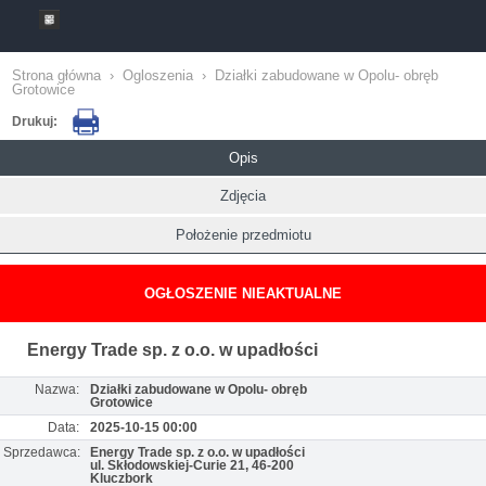
Strona główna
›
Ogloszenia
›
Działki zabudowane w Opolu- obręb
Grotowice
Drukuj:
Opis
Zdjęcia
Położenie przedmiotu
OGŁOSZENIE NIEAKTUALNE
Energy Trade sp. z o.o. w upadłości
Nazwa:
Działki zabudowane w Opolu- obręb
Grotowice
Data:
2025-10-15 00:00
Sprzedawca:
Energy Trade sp. z o.o. w upadłości
ul. Skłodowskiej-Curie 21, 46-200
Kluczbork