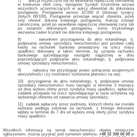
7) aukcja rozpoczyna się od wywołania najwyższej oferowanej
w konkursie ofert ceny, następnie Syndyk trzykrotnie wzywa
wszystkich uczestniczących w aukcji oferentów do dokonania
postąpienia. Postąpienie wynosi 10.000 zł (dziesięć tysięcy
złotych 00/100). Postąpienie przestaje wiązać oferenta, jeżeli
inny oferent dokona kolejnego postąpienia. Aukcja zostaje
zakończona, jeżeli po wywołanie najwyższej oferowanej ceny lub
po ostatnim dokonanym postąpieniu, mimo trzykrotnego
wezwania żaden licytant nie dokona kolejnego postąpienia;
8) warunkiem przystąpienia do aktu notarialnego, tj.
podpisania umowy sprzedaży nieruchomości jest przelew całej
kwoty na rachunek bankowy prowadzony na rzecz masy
upadłości dokonany w takim terminie, by uznanie rachunku
bankowego sprzedającego nastąpiło najpóźniej w dniu
poprzedzającym podpisanie aktu notarialnego, tj. podpisania
umowy sprzedaży nieruchomości;
9) nabywcy nie przysługuje prawo potrącenia wzajemnych
wierzytelności czy możliwość rozłożenia płatności na raty;
10) przystąpienie do aktu notarialnego, tj. podpisanie umowy
sprzedaży nieruchomości musi nastąpić w terminie 3 miesięcy
od dnia wyboru oferty przez syndyka masy upadłości, wpłacony
zadatek przepada na rzecz sprzedającego w razie uchylenia się
wybranego oferenta od zawarcia umowy sprzedaży;
11) zadatek wpłacony przez podmioty, których oferta nie została
wybrana podlega zwrotowi na rachunek, z którego dokonano
wpłaty w terminie do 7 dni od wyboru innej oferty przez syndyka
masy upadłości.
Wszelkich informacji na temat nieruchomości objętej niniejszym
ogłoszeniem, można uzyskać pod numerem telefonu:
+48 32 308 00 00
w