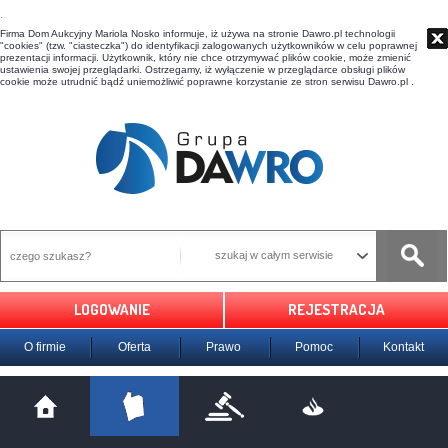
t
Firma Dom Aukcyjny Mariola Nosko informuje, iż używa na stronie Dawro.pl technologii
"cookies" (tzw. "ciasteczka") do identyfikacji zalogowanych użytkowników w celu poprawnej
prezentacji informacji. Użytkownik, który nie chce otrzymywać plików cookie, może zmienić
ustawienia swojej przeglądarki. Ostrzegamy, iż wyłączenie w przeglądarce obsługi plików
cookie może utrudnić bądź uniemożliwić poprawne korzystanie ze stron serwisu Dawro.pl .
szukaj w całym serwisie
LOGOWANIE
REJESTRACJA
O firmie
Oferta
Prawo
Pomoc
Kontakt