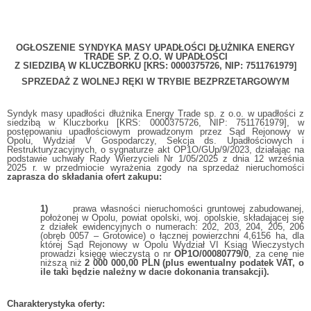
OGŁOSZENIE SYNDYKA MASY UPADŁOŚCI DŁUŻNIKA ENERGY
TRADE SP. Z O.O. W UPADŁOŚCI
Z SIEDZIBĄ W KLUCZBORKU [KRS: 0000375726, NIP: 7511761979]
SPRZEDAŻ Z WOLNEJ RĘKI W TRYBIE BEZPRZETARGOWYM
Syndyk masy upadłości dłużnika Energy Trade sp. z o.o. w upadłości z
siedzibą w Kluczborku [KRS: 0000375726, NIP: 7511761979], w
postępowaniu upadłościowym prowadzonym przez Sąd Rejonowy w
Opolu, Wydział V Gospodarczy, Sekcja ds. Upadłościowych i
Restrukturyzacyjnych, o sygnaturze akt OP1O/GUp/9/2023, działając na
podstawie uchwały Rady Wierzycieli Nr 1/05/2025 z dnia 12 września
2025 r. w przedmiocie wyrażenia zgody na sprzedaż nieruchomości
zaprasza do składania ofert zakupu:
1)
prawa własności nieruchomości gruntowej zabudowanej,
położonej w Opolu, powiat opolski, woj. opolskie, składającej się
z działek ewidencyjnych o numerach: 202, 203, 204, 205, 206
(obręb 0057 – Grotowice) o łącznej powierzchni 4,6156 ha, dla
której Sąd Rejonowy w Opolu Wydział VI Ksiąg Wieczystych
prowadzi księgę wieczystą o nr
OP1O/00080779/0
, za cenę nie
niższą niż
2 000 000,00 PLN (plus ewentualny podatek VAT, o
ile taki będzie należny w dacie dokonania transakcji).
Charakterystyka oferty: