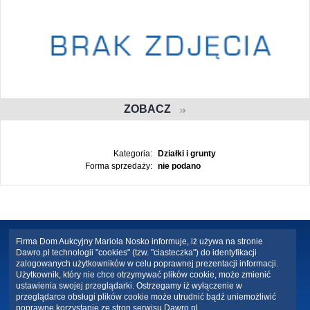
ZOBACZ
Kategoria:
Działki i grunty
Forma sprzedaży:
nie podano
Firma Dom Aukcyjny Mariola Nosko informuje, iż używa na stronie
Dawro.pl technologii "cookies" (tzw. "ciasteczka") do identyfikacji
zalogowanych użytkowników w celu poprawnej prezentacji informacji.
Użytkownik, który nie chce otrzymywać plików cookie, może zmienić
ustawienia swojej przeglądarki. Ostrzegamy iż wyłączenie w
przeglądarce obsługi plików cookie może utrudnić bądź uniemożliwić
poprawne korzystanie ze stron serwisu Dawro.pl .