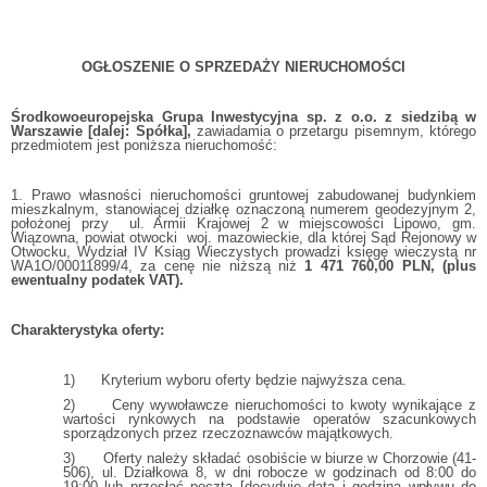
OGŁOSZENIE O SPRZEDAŻY NIERUCHOMOŚCI
Środkowoeuropejska Grupa Inwestycyjna sp. z o.o. z siedzibą w
Warszawie [dalej: Spółka],
zawiadamia o przetargu pisemnym, którego
przedmiotem jest poniższa nieruchomość:
1. Prawo własności nieruchomości gruntowej zabudowanej budynkiem
mieszkalnym, stanowiącej działkę oznaczoną numerem geodezyjnym 2,
położonej przy ul. Armii Krajowej 2 w miejscowości Lipowo, gm.
Wiązowna, powiat otwocki woj. mazowieckie, dla której Sąd Rejonowy w
Otwocku, Wydział IV Ksiąg Wieczystych prowadzi księgę wieczystą nr
WA1O/00011899/4, za cenę nie niższą niż
1 471 760,00 PLN, (plus
ewentualny podatek VAT).
Charakterystyka oferty:
1) Kryterium wyboru oferty będzie najwyższa cena.
2) Ceny wywoławcze nieruchomości to kwoty wynikające z
wartości rynkowych na podstawie operatów szacunkowych
sporządzonych przez rzeczoznawców majątkowych.
3) Oferty należy składać osobiście w biurze w Chorzowie (41-
506), ul. Działkowa 8, w dni robocze w godzinach od 8:00 do
19:00 lub przesłać pocztą [decyduje data i godzina wpływu do