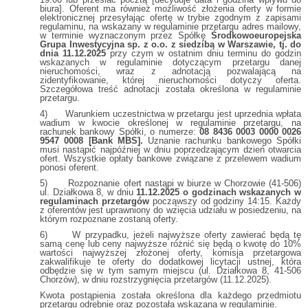
biura]. Oferent ma również możliwość złożenia oferty w formie
elektronicznej przesyłając ofertę w trybie zgodnym z zapisami
regulaminu, na wskazany w regulaminie przetargu adres mailowy,
w terminie wyznaczonym przez Spółkę
Środkowoeuropejska
Grupa Inwestycyjna sp. z o.o. z siedzibą w Warszawie, tj. do
dnia 11.12.2025
przy czym w ostatnim dniu terminu do godzin
wskazanych w regulaminie dotyczącym przetargu danej
nieruchomości, wraz z adnotacją pozwalającą na
zidentyfikowanie, której nieruchomości dotyczy oferta.
Szczegółowa treść adnotacji została określona w regulaminie
przetargu.
4) Warunkiem uczestnictwa w przetargu jest uprzednia wpłata
wadium w kwocie określonej w regulaminie przetargu, na
rachunek bankowy Spółki, o numerze:
08 8436 0003 0000 0026
9547 0008 [Bank MBS].
Uznanie rachunku bankowego Spółki
musi nastąpić najpóźniej w dniu poprzedzającym dzień otwarcia
ofert. Wszystkie opłaty bankowe związane z przelewem wadium
ponosi oferent.
5) Rozpoznanie ofert nastąpi w biurze w Chorzowie (41-506)
ul. Działkowa 8, w dniu
11.12.2025 o godzinach wskazanych w
regulaminach przetargów
począwszy od godziny 14:15. Każdy
z oferentów jest uprawniony do wzięcia udziału w posiedzeniu, na
którym rozpoznane zostaną oferty.
6) W przypadku, jeżeli najwyższe oferty zawierać będą tę
samą cenę lub ceny najwyższe różnić się będą o kwotę do 10%
wartości najwyższej złożonej oferty, komisja przetargowa
zakwalifikuje te oferty do dodatkowej licytacji ustnej, która
odbędzie się w tym samym miejscu (ul. Działkowa 8, 41-506
Chorzów), w dniu rozstrzygnięcia przetargów (11.12.2025).
Kwota postąpienia została określona dla każdego przedmiotu
przetargu odrębnie oraz pozostała wskazana w regulaminie.