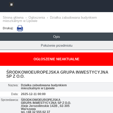
Strona główna
›
Ogloszenia
›
Działka zabudowana budynkiem
mieszkalnym w Lipowie
Drukuj:
Opis
Położenie przedmiotu
OGŁOSZENIE NIEAKTUALNE
ŚRODKOWOEUROPEJSKA GRUPA INWESTYCYJNA
SP Z O.O.
Nazwa:
Działka zabudowana budynkiem
mieszkalnym w Lipowie
Data:
2025-12-11 00:00
Sprzedawca:
ŚRODKOWOEUROPEJSKA
GRUPA INWESTYCYJNA SP Z O.O.
Aleje Jerozolimskie 142B , 02-305
Warszawa
tel. +48 32 555 02 37