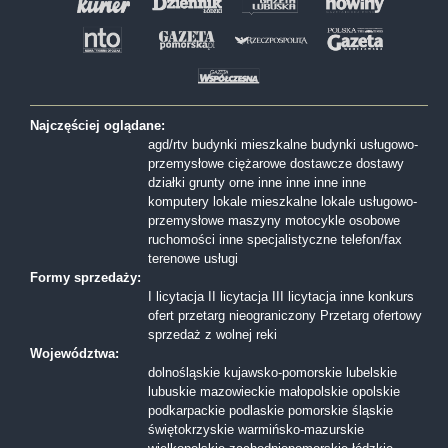
Najczęściej oglądane:
agd/rtv
budynki mieszkalne
budynki usługowo-
przemysłowe
ciężarowe
dostawcze
dostawy
działki
grunty orne
inne
inne
inne
inne
komputery
lokale mieszkalne
lokale usługowo-
przemysłowe
maszyny
motocykle
osobowe
ruchomości inne
specjalistyczne
telefon/fax
terenowe
usługi
Formy sprzedaży:
I licytacja
II licytacja
III licytacja
inne
konkurs
ofert
przetarg nieograniczony
Przetarg ofertowy
sprzedaż z wolnej reki
Województwa:
dolnośląskie
kujawsko-pomorskie
lubelskie
lubuskie
mazowieckie
małopolskie
opolskie
podkarpackie
podlaskie
pomorskie
śląskie
świętokrzyskie
warmińsko-mazurskie