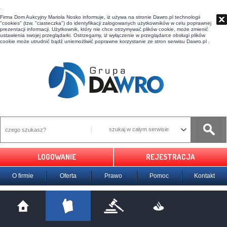
t
Firma Dom Aukcyjny Mariola Nosko informuje, iż używa na stronie Dawro.pl technologii
"cookies" (tzw. "ciasteczka") do identyfikacji zalogowanych użytkowników w celu poprawnej
prezentacji informacji. Użytkownik, który nie chce otrzymywać plików cookie, może zmienić
ustawienia swojej przeglądarki. Ostrzegamy, iż wyłączenie w przeglądarce obsługi plików
cookie może utrudnić bądź uniemożliwić poprawne korzystanie ze stron serwisu Dawro.pl .
szukaj w całym serwisie
LOGOWANIE
REJESTRACJA
O firmie
Oferta
Prawo
Pomoc
Kontakt