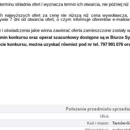
erminu składnia ofert i wyznacza termin ich otwarcia, nie później niż
h najwyższych ofert za cenę nie niższą niż cena wywoławcza, 
ływie 7 dni od otwarcia ofert, o czym informuje oferentów e-mailowo
 i oświadczenia jakie winna zawierać oferta zamieszczone zostały 
min konkursu oraz operat szacunkowy dostępne są w Biurze S
ie konkursu, można uzyskać również pod nr tel. 797 991 076 or
Położenie przedmiotu sprzeda
Ulica:
Kod i miasto:
Tarnów-G