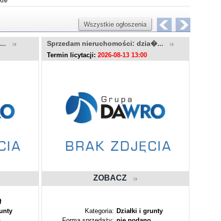
kie
Wszystkie ogłoszenia
u...
Sprzedam nieruchomości: dzia�...
Sprzed
Termin licytacji:
2026-08-13 13:00
Termin l
ZOBACZ
ł
runty
Kategoria:
Działki i grunty
o
Forma sprzedaży:
nie podano
Fo