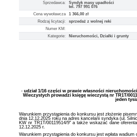
Sprzedawca:
Syndyk masy upadłości
tel. 797 991 076
Cena wywoławcza
1 366,00 zł
Rodzaj licytacji:
sprzedaż z wolnej reki
Numer KM:
Kategorie:
Nieruchomości, Działki i grunty
-
udział 1/16 części w prawie własności nieruchomośc
Wieczystych prowadzi księgę wieczystą nr TR1T/00119
jeden tys
Warunkiem przystąpienia do konkursu jest złożenie pisem
dnia 12.12.2025 roku na adres kancelarii syndyka (ul. Sil
KW nr TR1T/00119514/9” a także wskazać dane oferenta 
12.12.2025 r.
Warunkiem przystąpienia do konkursu jest wpłata wadium 