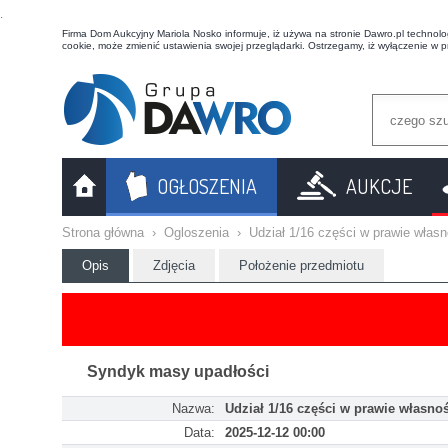
t
Firma Dom Aukcyjny Mariola Nosko informuje, iż używa na stronie Dawro.pl technologi
cookie, może zmienić ustawienia swojej przeglądarki. Ostrzegamy, iż wyłączenie w 
OGŁOSZENIA
AUKCJE
Strona główna
›
Ogloszenia
›
Udział 1/16 części w prawie włas
Opis
Zdjęcia
Położenie przedmiotu
Syndyk masy upadłości
Nazwa:
Udział 1/16 części w prawie własno
Data:
2025-12-12 00:00