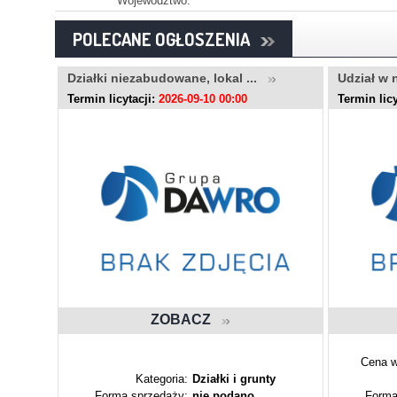
Województwo:
POLECANE OGŁOSZENIA
..
Działki niezabudowane, lokal ...
Udział w 
Termin licytacji:
2026-09-10 00:00
Termin licy
ZOBACZ
Cena w
ty
Kategoria:
Działki i grunty
Forma sprzedaży:
nie podano
Forma