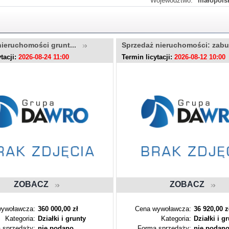
Województwo:
małopols
nieruchomości grunt...
Sprzedaż nieruchomości: zab
tacji:
2026-08-24 11:00
Termin licytacji:
2026-08-12 10:00
ZOBACZ
ZOBACZ
ywoławcza:
360 000,00 zł
Cena wywoławcza:
36 920,00 z
Kategoria:
Działki i grunty
Kategoria:
Działki i g
 sprzedaży:
nie podano
Forma sprzedaży:
nie podan