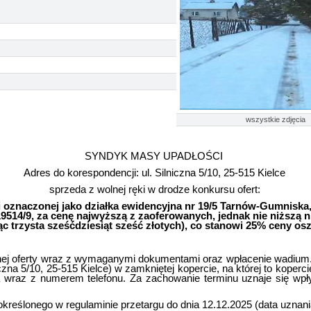
wszystkie zdjęcia
SYNDYK MASY UPADŁOŚCI
Adres do korespondencji: ul. Silniczna 5/10, 25-515 Kielce
sprzeda z wolnej ręki w drodze konkursu ofert:
i oznaczonej jako działka ewidencyjna nr 19/5 Tarnów-Gumniska,
514/9, za cenę najwyższą z zaoferowanych, jednak nie niższą niż
iąc trzysta sześćdziesiąt sześć złotych), co stanowi 25% ceny os
nej oferty wraz z wymaganymi dokumentami oraz wpłacenie wadium. 
niczna 5/10, 25-515 Kielce) w zamkniętej kopercie, na której to kope
wraz z numerem telefonu. Za zachowanie terminu uznaje się wpł
określonego w regulaminie przetargu do dnia 12.12.2025 (data uzn