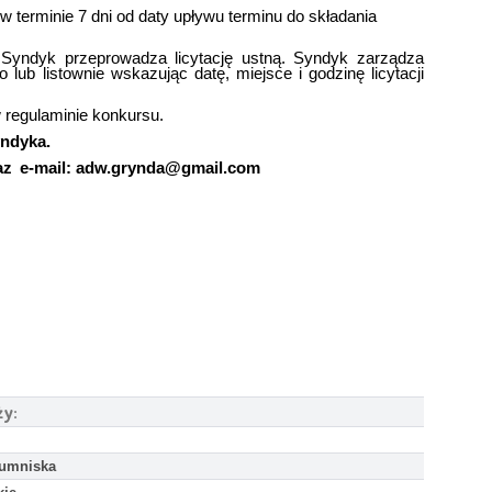
 w terminie 7 dni od daty upływu terminu do składania
Syndyk przeprowadza licytację ustną. Syndyk zarządza
 lub listownie wskazując datę, miejsce i godzinę licytacji
w regulaminie konkursu.
yndyka.
az e-mail:
adw.grynda@gmail.com
ży:
umniska