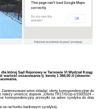
This page can't load Google Maps
correctly.
Do you own this
OK
website?
Położenie przedmiotu licytacji / przetargu
 dla której Sąd Rejonowy w Tarnowie VI Wydział Ksiąg
 wartość oszacowania tj. kwotę 1 366,00 zł (słownie:
zacowania.
Zainteresowani winni składać oferty korespondencyjnie do
rcie należy umieścić dopisek „Oferta TR1T/GUp-s/150/2024 –
yw korespondencyjny przesyłki na adres syndyka do dnia
ania na rachunku bankowym syndyka).