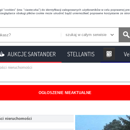
i "cookies" (tzw. "ciasteczka") do identyfikacji zalogowanych użytkowników w celu poprawnej prez
przeglądarce obsługi plików cookie może utrudnić bądź uniemożliwić poprawne korzystanie ze stron
szukaj w całym serwisie
AUKCJE SANTANDER
STELLANTIS
Ve
ności nieruchomości
OGŁOSZENIE NIEAKTUALNE
ści nieruchomości