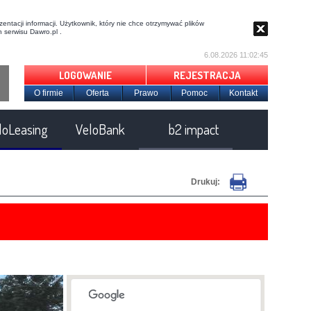
entacji informacji. Użytkownik, który nie chce otrzymywać plików
 serwisu Dawro.pl .
6.08.2026 11:02:46
LOGOWANIE
REJESTRACJA
O firmie
Oferta
Prawo
Pomoc
Kontakt
loLeasing
VeloBank
b2 impact
Drukuj: