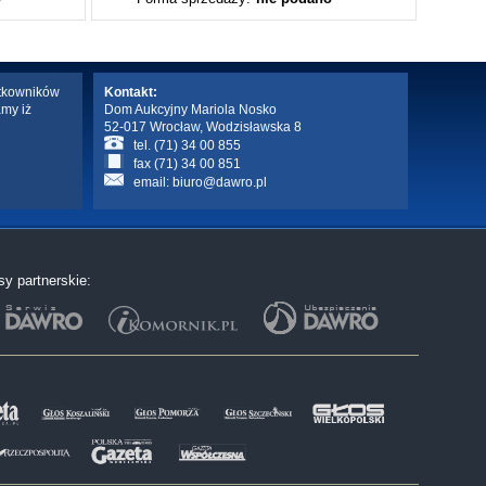
ytkowników
Kontakt:
amy iż
Dom Aukcyjny Mariola Nosko
52-017 Wrocław, Wodzisławska 8
tel. (71) 34 00 855
fax (71) 34 00 851
email:
biuro@dawro.pl
sy partnerskie: