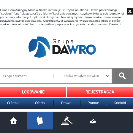
t
Firma Dom Aukcyjny Mariola Nosko informuje, iż używa na stronie Dawro.pl technologii
"cookies" (tzw. "ciasteczka") do identyfikacji zalogowanych użytkowników w celu poprawnej
prezentacji informacji. Użytkownik, który nie chce otrzymywać plików cookie, może zmienić
ustawienia swojej przeglądarki. Ostrzegamy, iż wyłączenie w przeglądarce obsługi plików
cookie może utrudnić bądź uniemożliwić poprawne korzystanie ze stron serwisu Dawro.pl .
szukaj w całym serwisie
LOGOWANIE
REJESTRACJA
O firmie
Oferta
Prawo
Pomoc
Kontakt