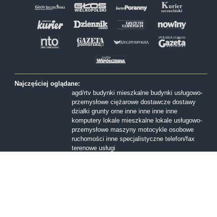
Najczęściej oglądane:
agd/rtv
budynki mieszkalne
budynki usługowo-
przemysłowe
ciężarowe
dostawcze
dostawy
działki
grunty orne
inne
inne
inne
inne
komputery
lokale mieszkalne
lokale usługowo-
przemysłowe
maszyny
motocykle
osobowe
ruchomości inne
specjalistyczne
telefon/fax
terenowe
usługi
Formy sprzedaży:
I licytacja
II licytacja
III licytacja
inne
konkurs
ofert
przetarg nieograniczony
Przetarg ofertowy
sprzedaż z wolnej reki
Województwa:
dolnośląskie
kujawsko-pomorskie
lubelskie
lubuskie
mazowieckie
małopolskie
opolskie