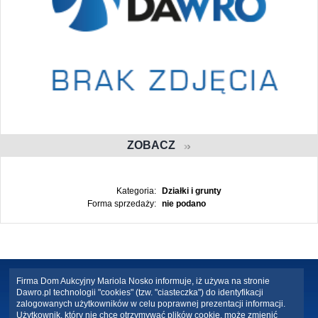
ZOBACZ
Kategoria:
Działki i grunty
Forma sprzedaży:
nie podano
Firma Dom Aukcyjny Mariola Nosko informuje, iż używa na stronie
Dawro.pl technologii "cookies" (tzw. "ciasteczka") do identyfikacji
zalogowanych użytkowników w celu poprawnej prezentacji informacji.
Użytkownik, który nie chce otrzymywać plików cookie, może zmienić