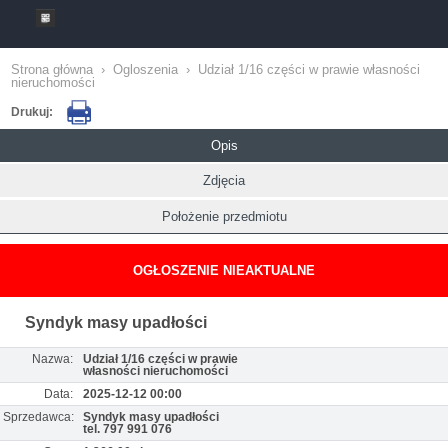
Strona główna
›
Ogloszenia
›
Udział 1/16 części w prawie własności
nieruchomości
Drukuj:
Opis
Zdjęcia
Położenie przedmiotu
OGŁOSZENIE NIEAKTUALNE
Syndyk masy upadłości
Nazwa:
Udział 1/16 części w prawie
własności nieruchomości
Data:
2025-12-12 00:00
Sprzedawca:
Syndyk masy upadłości
tel. 797 991 076