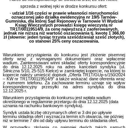
sprzeda z wolnej ręki w drodze konkursu ofert:
-
udział 1/16 części w prawie własności nieruchomości
oznaczonej jako działka ewidencyjna nr 19/5 Tarnów-
Gumniska, dla której Sąd Rejonowy w Tarnowie VI Wydział
Ksiąg Wieczystych prowadzi księgę wieczystą nr
TR1T/00119514/9, za cenę najwyższą z zaoferowanych,
jednak nie niższą niż wartość oszacowania tj. kwotę 1 366,00
zł (słownie: jeden tysiąc trzysta sześćdziesiąt sześć złotych),
co stanowi 25% ceny oszacowania.
Warunkiem przystąpienia do konkursu jest złożenie pisemnej
oferty wraz z wymaganymi dokumentami oraz wpłacenie
wadium. Zainteresowani winni składać oferty korespondencyjnie
do dnia 12.12.2025 roku na adres kancelarii syndyka (ul.
Silniczna 5/10, 25-515 Kielce) w zamkniętej kopercie, na której to
kopercie należy umieścić dopisek „Oferta TR1T/GUp-s/150/2024
– KW nr TR1T/00119514/9” a także wskazać dane oferenta wraz
z numerem telefonu. Za zachowanie terminu uznaje się wpływ
korespondencyjny przesyłki na adres syndyka do dnia
12.12.2025 r.
Warunkiem przystąpienia do konkursu jest wpłata wadium
określonego w regulaminie przetargu do dnia 12.12.2025 (data
uznania na rachunku bankowym syndyka).
Syndyk ustala liczbę otrzymanych ofert w 3 dni po upływie
terminu składnia ofert i wyznacza termin ich otwarcia, nie później
niż w terminie 7 dni od daty upływu terminu do składania ofert.
W przypadku złożenia co najmniej dwóch takich samych