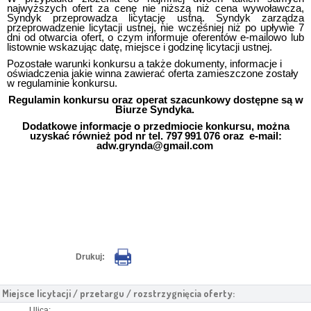
najwyższych ofert za cenę nie niższą niż cena wywoławcza,
Syndyk przeprowadza licytację ustną. Syndyk zarządza
przeprowadzenie licytacji ustnej, nie wcześniej niż po upływie 7
dni od otwarcia ofert, o czym informuje oferentów e-mailowo lub
listownie wskazując datę, miejsce i godzinę licytacji ustnej.
Pozostałe warunki konkursu a także dokumenty, informacje i
oświadczenia jakie winna zawierać oferta zamieszczone zostały
w regulaminie konkursu.
Regulamin konkursu oraz operat szacunkowy dostępne są w
Biurze Syndyka.
Dodatkowe informacje o przedmiocie konkursu, można
uzyskać również pod nr tel. 797 991 076 oraz e-mail:
adw.grynda@gmail.com
Drukuj:
Miejsce licytacji / przetargu / rozstrzygnięcia oferty:
Ulica: