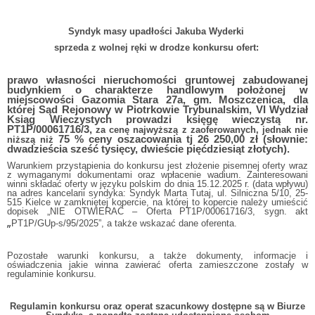
Syndyk masy upadłości Jakuba Wyderki
sprzeda z wolnej ręki w drodze konkursu ofert:
prawo własności nieruchomości gruntowej zabudowanej
budynkiem o charakterze handlowym położonej w
miejscowości Gazomia Stara 27a, gm. Moszczenica, dla
której Sąd Rejonowy w Piotrkowie Trybunalskim, VI Wydział
Ksiąg Wieczystych prowadzi księgę wieczystą nr.
PT1P/00061716/3,
za cenę najwyższą z zaoferowanych, jednak nie
75 % ceny oszacowania tj 26 250,00 zł (słownie:
niższą niż
dwadzieścia sześć tysięcy, dwieście pięćdziesiąt złotych).
Warunkiem przystąpienia do konkursu jest złożenie pisemnej oferty wraz
z wymaganymi dokumentami oraz wpłacenie wadium. Zainteresowani
winni składać oferty w języku polskim do dnia 15.12.2025 r. (data wpływu)
na adres kancelarii syndyka: Syndyk Marta Tutaj, ul. Silniczna 5/10, 25-
515 Kielce w zamkniętej kopercie, na której to kopercie należy umieścić
dopisek „NIE OTWIERAĆ – Oferta
PT1P/00061716/3, sygn. akt
„
PT1P/GUp-s/95/2025”, a także wskazać dane oferenta.
Pozostałe warunki konkursu, a także dokumenty, informacje i
oświadczenia jakie winna zawierać oferta zamieszczone zostały w
regulaminie konkursu.
Regulamin konkursu oraz operat szacunkowy dostępne są w Biurze