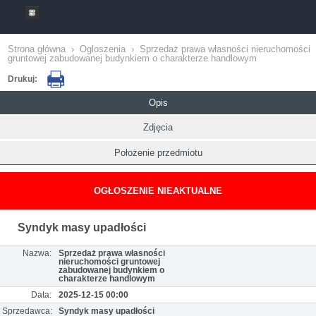
Strona główna
›
Ogloszenia
›
Sprzedaż prawa własności nieruchomości
gruntowej zabudowanej budynkiem o charakterze handlowym
Drukuj:
Opis
Zdjęcia
Położenie przedmiotu
OGŁOSZENIE NIEAKTUALNE
Syndyk masy upadłości
Nazwa:
Sprzedaż prawa własności
nieruchomości gruntowej
zabudowanej budynkiem o
charakterze handlowym
Data:
2025-12-15 00:00
Sprzedawca:
Syndyk masy upadłości