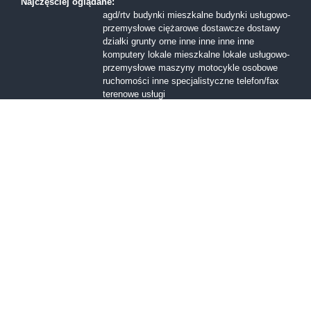
Najczęściej oglądane:
agd/rtv
budynki mieszkalne
budynki usługowo-
przemysłowe
ciężarowe
dostawcze
dostawy
działki
grunty orne
inne
inne
inne
inne
komputery
lokale mieszkalne
lokale usługowo-
przemysłowe
maszyny
motocykle
osobowe
ruchomości inne
specjalistyczne
telefon/fax
terenowe
usługi
Formy sprzedaży:
I licytacja
II licytacja
III licytacja
inne
konkurs
ofert
przetarg nieograniczony
Przetarg ofertowy
sprzedaż z wolnej reki
Województwa:
dolnośląskie
kujawsko-pomorskie
lubelskie
lubuskie
mazowieckie
małopolskie
opolskie
podkarpackie
podlaskie
pomorskie
śląskie
świętokrzyskie
warmińsko-mazurskie
wielkopolskie
zachodniopomorskie
łódzkie
Miasta:
Bolesławiec
Bytom
Gdańsk
Giżycko
Kartuzy
Kielce
Kraków
Kłodzko
Legnica
Lubin
Lublin
Lębork
Łódź
Malbork
Mława
Oświęcim
Poznań
Sandomierz
Szamotuły
Szczecin
Tarnów
Warszawa
Wałbrzych
Wrocław
Żywiec