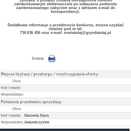
Syndyka, a ponadto zostaną udostępnione osobom
zainteresowanym elektronicznie po wskazaniu podmiotu
zainteresowanego nabyciem wraz z adresem e-mail do
korespondencji.
Dodatkowe informacje o przedmiocie konkursu, można uzyskać
również pod nr tel.
736 636 426 oraz e-mail: martatutaj@gryndatutaj.pl
Drukuj:
Miejsce licytacji / przetargu / rozstrzygnięcia oferty:
Ulica:
Kod i miasto:
Województwo:
Położenie przedmiotu sprzedaży:
Ulica:
Kod i miasto:
Gazomia Stara
Województwo:
świętokrzyskie