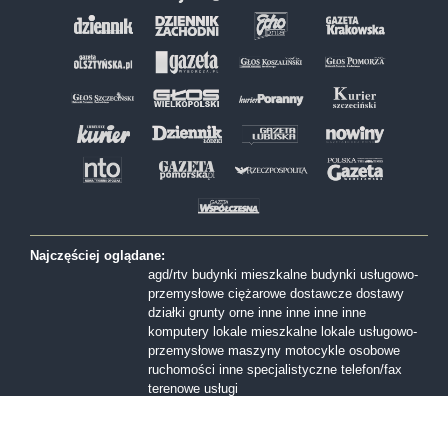
Najczęściej oglądane:
agd/rtv
budynki mieszkalne
budynki usługowo-
przemysłowe
ciężarowe
dostawcze
dostawy
działki
grunty orne
inne
inne
inne
inne
komputery
lokale mieszkalne
lokale usługowo-
przemysłowe
maszyny
motocykle
osobowe
ruchomości inne
specjalistyczne
telefon/fax
terenowe
usługi
Formy sprzedaży:
I licytacja
II licytacja
III licytacja
inne
konkurs
ofert
przetarg nieograniczony
Przetarg ofertowy