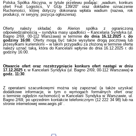
Polska Spółka Akcyjna, w tytule przelewu podając: „wadium, konkurs
ofert Fruit Logistics, V GUp 139/20” oraz dokładne oznaczenie
Ruchomości, której dotyczy dokonana wpłata wadium (nazwa, rok
produkcji, nr seryjny, pozycja ogłoszenia).
Oferty należy składać do Alerion spółka z ograniczoną
odpowiedzialnością – syndyka masy upadłości – Kancelaria Syndyka (ul.
Bagno 2/69, 00-112 Warszawa) w terminie
do dnia 16.12.2025 r. do
godziny 16:00
. Oferty mogą być także wysyłane drogą pocztową lub
przesyłkami kurierskimi – w takim przypadku za złożoną w terminie ofertę
należy uznać taką, która do Kancelarii wpłynie do dnia 16.12.2025 r. do
godziny 16:00.
Otwarcie ofert oraz rozstrzygnięcie konkurs ofert nastąpi w dniu
17.12.2025 r.
w Kancelarii Syndyka (ul. Bagno 2/69, 00-112 Warszawa)
o
godz. 11:30
.
Z operatami szacunkowymi można się zapoznać (a także uzyskać
dodatkowe informacje, w tym o wymogach formalnych ofert oraz
o terminie oględzin ruchomości) w Kancelarii Syndyka w Warszawie, ul.
Bagno 2/69, po uprzednim kontakcie telefonicznym (12 222 34 98) lub na
stronie internetowej www.aegis.pl/ .