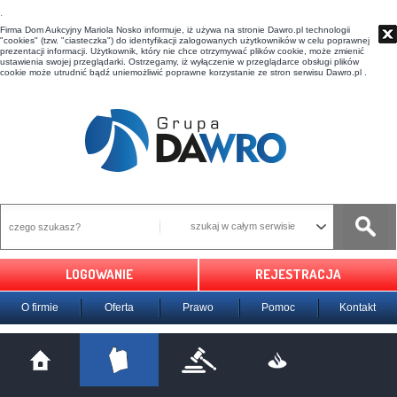
t
Firma Dom Aukcyjny Mariola Nosko informuje, iż używa na stronie Dawro.pl technologii
"cookies" (tzw. "ciasteczka") do identyfikacji zalogowanych użytkowników w celu poprawnej
prezentacji informacji. Użytkownik, który nie chce otrzymywać plików cookie, może zmienić
ustawienia swojej przeglądarki. Ostrzegamy, iż wyłączenie w przeglądarce obsługi plików
cookie może utrudnić bądź uniemożliwić poprawne korzystanie ze stron serwisu Dawro.pl .
szukaj w całym serwisie
LOGOWANIE
REJESTRACJA
O firmie
Oferta
Prawo
Pomoc
Kontakt