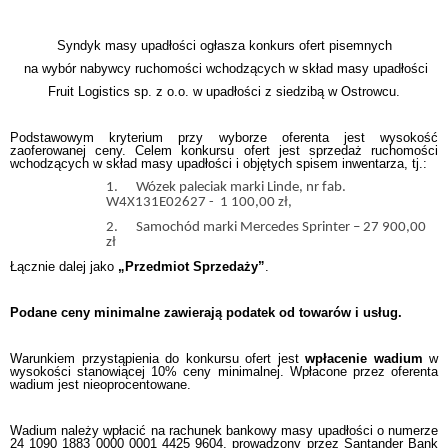
Syndyk masy upadłości ogłasza konkurs ofert pisemnych
na wybór nabywcy ruchomości wchodzących w skład masy upadłości
Fruit Logistics sp. z o.o. w upadłości z siedzibą w Ostrowcu.
Podstawowym kryterium przy wyborze oferenta jest wysokość
zaoferowanej ceny. Celem konkursu ofert jest sprzedaż ruchomości
wchodzących w skład masy upadłości i objętych spisem inwentarza, tj.:
1.
Wózek paleciak marki Linde, nr fab.
W4X131E02627 - 1 100,00 zł,
2.
Samochód marki Mercedes Sprinter – 27 900,00
zł
Łącznie dalej jako
„Przedmiot Sprzedaży”
.
Podane ceny minimalne zawierają podatek od towarów i usług.
Warunkiem przystąpienia do konkursu ofert jest
wpłacenie wadium
w
wysokości stanowiącej 10% ceny minimalnej. Wpłacone przez oferenta
wadium jest nieoprocentowane.
Wadium należy wpłacić na rachunek bankowy masy upadłości o numerze
24 1090 1883 0000 0001 4425 9604, prowadzony przez Santander Bank