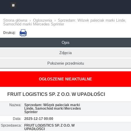
Strona główna
›
Ogloszenia
›
Sprzedam: Wózek paleciak marki Linde,
Samochód marki Mercedes Sprinter
Drukuj:
Opis
Zdjęcia
Położenie przedmiotu
OGŁOSZENIE NIEAKTUALNE
FRUIT LOGISTICS SP. Z O.O. W UPADŁOŚCI
Nazwa:
Sprzedam: Wózek paleciak marki
Linde, Samochód marki Mercedes
Sprinter
Data:
2025-12-17 00:00
Sprzedawca:
FRUIT LOGISTICS SP. Z O.O. W
UPADŁOŚCI