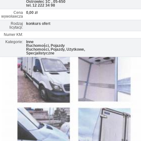
Ostrowiec 1C , 05-650
tel. 12 222 34 98
Cena
0,00 zł
wywoławcza
Rodzaj
konkurs ofert
licytacji:
Numer KM:
Kategorie:
Inne
Ruchomości, Pojazdy
Ruchomości, Pojazdy, Użytkowe,
Specjalistyczne