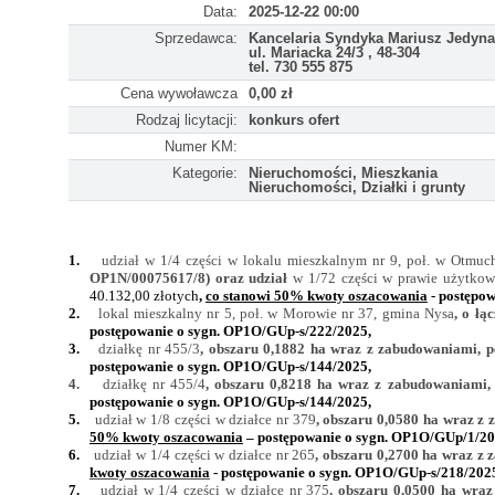
Data:
2025-12-22 00:00
Sprzedawca:
Kancelaria Syndyka Mariusz Jedyn
ul. Mariacka 24/3 , 48-304
tel. 730 555 875
Cena wywoławcza
0,00 zł
Rodzaj licytacji:
konkurs ofert
Numer KM:
Kategorie:
Nieruchomości, Mieszkania
Nieruchomości, Działki i grunty
1.
udział w 1/4 części w lokalu mieszkalnym nr 9, poł. w Otmuc
OP1N/00075617/8) oraz udział
w 1/72 części w prawie użytkowa
40.132,00 złotych
,
co stanowi 50% kwoty oszacowania
- postępo
2.
lokal mieszkalny nr 5, poł. w Morowie nr 37, gmina Nysa
, o ł
postępowanie o sygn.
OP1O/GUp-s/222/2025,
3.
działkę nr 455/3
, obszaru 0,1882 ha wraz z zabudowaniami, p
postępowanie o sygn.
OP1O/GUp-s/144/2025,
4.
działkę nr 455/4
, obszaru 0,8218 ha wraz z zabudowaniami,
postępowanie o sygn.
OP1O/GUp-s/144/2025,
5.
udział w 1/8 części w
działce nr 379
, obszaru 0,0580 ha wraz z
50% kwoty oszacowania
– postępowanie o sygn.
OP1O/GUp/1/20
6.
udział w 1/4 części w działce nr 265
, obszaru 0,2700 ha wraz z
kwoty oszacowania
- postępowanie o sygn.
OP1O/GUp-s/218/202
7.
udział w 1/4 części w działce nr 375
, obszaru 0,0500 ha wra