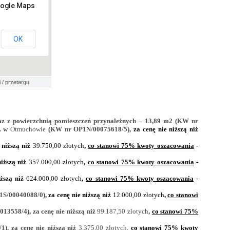
oogle Maps
OK
 / przetargu
raz z powierzchnią pomieszczeń przynależnych – 13,89 m2 (KW nr
. w
Otmuchowie
(KW nr OP1N/00075618/5),
za cenę nie niższą niż
 niższą niż
39.750,00 złotych
,
co stanowi 75% kwoty oszacowania
-
niższą niż
357.000,00 złotych
,
co stanowi 75% kwoty oszacowania
-
iższą niż
624.000,00 złotych
,
co stanowi 75% kwoty oszacowania
-
S/00040088/0),
za cenę nie niższą niż
12.000,00 złotych
,
co stanowi
3558/4), za cenę nie niższą niż
99.187,50 złotych
,
co stanowi 75%
), za cenę nie niższą niż
3.375,00 złotych,
co stanowi 75% kwoty