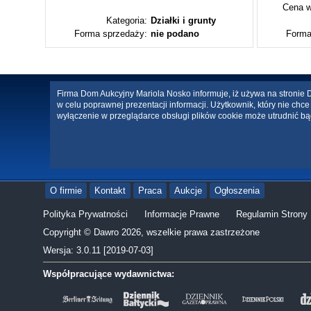
Cena w
ty
Kategoria:
Działki i grunty
Forma sprzedaży:
nie podano
Forma
Firma Dom Aukcyjny Mariola Nosko informuje, iż używa na stronie Da
w celu poprawnej prezentacji informacji. Użytkownik, który nie ch
wyłączenie w przeglądarce obsługi plików cookie może utrudnić bą
O firmie
Kontakt
Praca
Aukcje
Ogłoszenia
Polityka Prywatności
Informacje Prawne
Regulamin Strony
Copyright © Dawro 2026, wszelkie prawa zastrzeżone
Wersja: 3.0.11 [2019-07-03]
Współpracujące wydawnictwa: