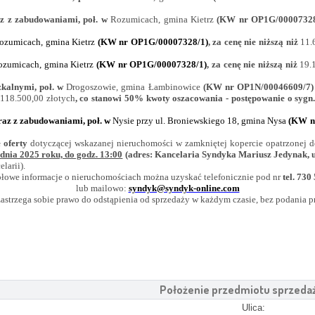
az z zabudowaniami, poł. w
Rozumicach, gmina Kietrz
(KW nr OP1G/00007328/1
ozumicach, gmina Kietrz
(KW nr OP1G/00007328/1)
, za cenę nie niższą niż
11.
ozumicach, gmina Kietrz
(KW
nr OP1G/00007328/1)
, za cenę nie niższą niż
19.
zkalnymi, poł. w
Drogoszowie, gmina Łambinowice
(KW nr OP1N/00046609/7)
118.500,00 złotych
, co stanowi 50% kwoty oszacowania - postępowanie o sygn
wraz z zabudowaniami, poł. w
Nysie przy ul. Broniewskiego 18, gmina Nysa
(KW
n
 oferty
dotyczącej wskazanej nieruchomości
w zamkniętej kopercie opatrzone
dnia 2025 roku, do godz. 13:00
(adres: Kancelaria Syndyka Mariusz Jedynak, u
larii).
łowe informacje o nieruchomościach można uzyskać telefonicznie pod nr
tel. 730
lub mailowo:
syndyk@syndyk-online.com
astrzega sobie prawo do odstąpienia od sprzedaży w każdym czasie, bez podania p
Położenie przedmiotu sprzeda
Ulica: