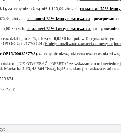
), za cenę nie niższą niż
1.125,00 złotych,
co stanowi 75% kwoty
625,00 złotych,
co stanowi 75% kwoty oszacowania
- postępowanie o
125,00 złotych,
co stanowi 75% kwoty oszacowania
- postępowanie o
 oraz
działkę nr 35/5
, obszaru 0,0536 ha, poł. w
Drogoszowie, gmina
.
OP1O/GUp-s/177/2024
(istnieje możliwość zawarcia umowy najmu
r OP1N/00025377/8)
, za cenę nie niższą niż cena oszacowania równą
j dopiskiem „NIE OTWIERAĆ - OFERTA”
ze wskazaniem odpowiedniej
l. Mariacka 24/3, 48-304 Nysa),
bądź przesłanej na wskazany adres za
 555 875
rzyczyny.
ży: