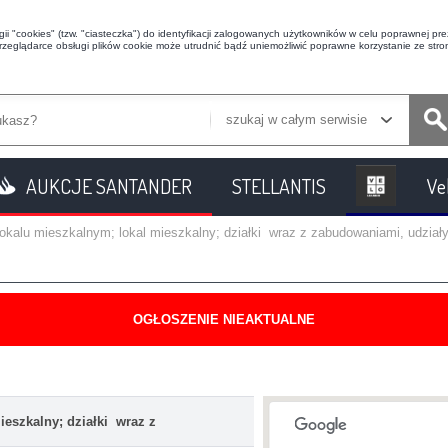
i "cookies" (tzw. "ciasteczka") do identyfikacji zalogowanych użytkowników w celu poprawnej prez
przeglądarce obsługi plików cookie może utrudnić bądź uniemożliwić poprawne korzystanie ze stron
szukaj w całym serwisie
AUKCJE SANTANDER
STELLANTIS
Ve
lokalu mieszkalnym; lokal mieszkalny; działki wraz z zabudowaniami, udzia
OGŁOSZENIE NIEAKTUALNE
ieszkalny; działki wraz z