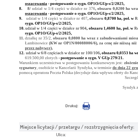
oszacowania
- postępowanie o sygn.
OP1O/GUp-s/2/2025,
8.
8/
udział w 1/4 części w działce nr 376
, obszaru 0,0200 ha wr
oszacowania
- postępowanie o sygn.
OP1O/GUp-s/2/2025,
9.
udział w 1/4 części w działce nr 407
, obszaru
0,8700 ha, poł. w
R
sygn.
OP1O/GUp-s/2/2025,
10.
udział w 1/4 części w działce nr 904
, obszaru 1,4600 ha, poł. w
R
sygn.
OP1O/GUp-s/2/2025,
11.
działkę nr 35/2,
obszaru 0,0800 ha wraz z zabudowaniami mies
Łambinowice
(KW nr OP1N/00088006/6), za cenę nie niższą niż
przez nabywcę),
12.
udział w 6/8 częściach w działce nr 100/106
, obszaru 0,0353 ha 
619.500,00 złotych
- postępowanie o sygn. V GUp 279/21.
Warunkiem uczestnictwa w postępowaniu konkursowym jest:
złożenie
sygnatury
, osobiście w Kancelarii Syndyka, w terminie
do dnia 22 gru
pomocą operatora Poczta Polska (decyduje data wpływu oferty do Kance
Szczegó
Syndyk z
Drukuj:
Miejsce licytacji / przetargu / rozstrzygnięcia oferty:
Ulica: