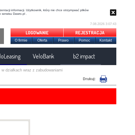
entacji informacji. Użytkownik, który nie chce otrzymywać plików
 serwisu Dawro.pl .
7.08.2026 3:07:43
LOGOWANIE
REJESTRACJA
O firmie
Oferta
Prawo
Pomoc
Kontakt
loLeasing
VeloBank
b2 impact
ły w działkach wraz z zabudowaniami
Drukuj: