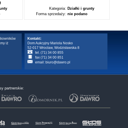
ł
runty
Kategoria:
Działki i grunty
o
Forma sprzedaży:
nie podano
Fo
ytkowników
Kontakt:
amy iż
Dom Aukcyjny Mariola Nosko
52-017 Wrocław, Wodzisławska 8
tel. (71) 34 00 855
fax (71) 34 00 851
email:
biuro@dawro.pl
sy partnerskie: