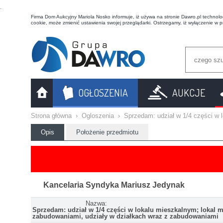
t
Firma Dom Aukcyjny Mariola Nosko informuje, iż używa na stronie Dawro.pl technologi
cookie, może zmienić ustawienia swojej przeglądarki. Ostrzegamy, iż wyłączenie w 
OGŁOSZENIA
AUKCJE
Strona główna
›
Ogloszenia
›
Sprzedam: udział w 1/4 części w 
Opis
Położenie przedmiotu
Kancelaria Syndyka Mariusz Jedynak
Nazwa:
Sprzedam: udział w 1/4 części w lokalu mieszkalnym; lokal m
zabudowaniami, udziały w działkach wraz z zabudowaniami