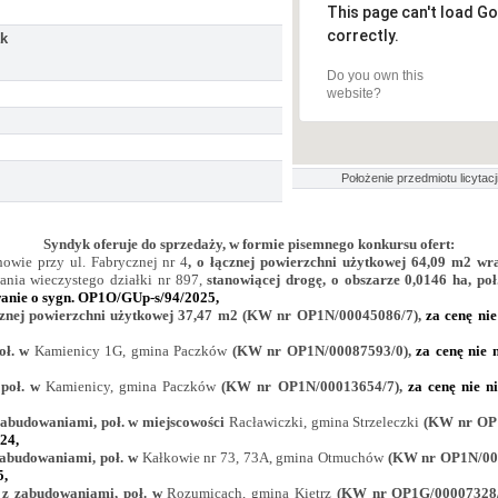
This page can't load G
correctly.
ak
Do you own this
website?
Położenie przedmiotu licytacji
Syndyk oferuje do sprzedaży, w formie pisemnego konkursu ofert:
howie
przy ul. Fabrycznej nr 4
, o łącznej powierzchni użytkowej 64,09 m2 w
nia wieczystego działki nr 897,
stanowiącej drogę, o obszarze 0,0146 ha, poł
wanie o sygn.
OP1O/GUp-s/94/2025,
ącznej powierzchni użytkowej 37,47 m2 (KW nr OP1N/00045086/7),
za cenę nie
oł. w
Kamienicy 1G, gmina Paczków
(KW nr OP1N/00087593/0),
za cenę nie 
 poł. w
Kamienicy, gmina Paczków
(KW nr OP1N/00013654/7),
za cenę nie n
 zabudowaniami, poł. w miejscowości
Racławiczki, gmina Strzeleczki
(KW nr OP1
24,
 zabudowaniami, poł. w
Kałkowie nr 73, 73A, gmina Otmuchów
(KW nr OP1N/0001
5,
z z zabudowaniami, poł. w
Rozumicach, gmina Kietrz
(KW nr OP1G/00007328/1