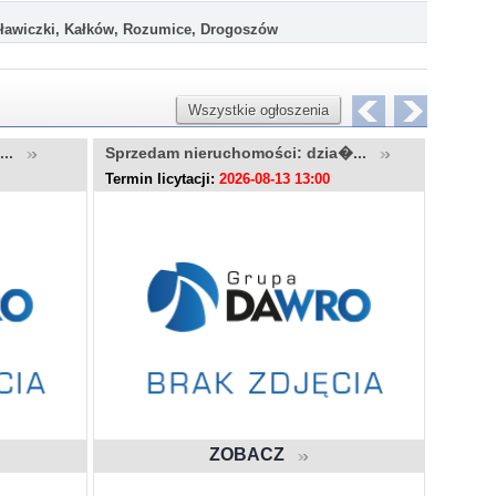
ławiczki, Kałków, Rozumice, Drogoszów
Wszystkie ogłoszenia
u...
Sprzedam nieruchomości: dzia�...
Sprzed
Termin licytacji:
2026-08-13 13:00
Termin l
ZOBACZ