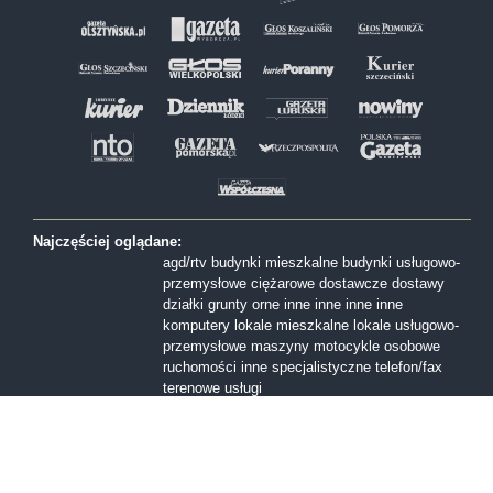
Najczęściej oglądane:
agd/rtv
budynki mieszkalne
budynki usługowo-
przemysłowe
ciężarowe
dostawcze
dostawy
działki
grunty orne
inne
inne
inne
inne
komputery
lokale mieszkalne
lokale usługowo-
przemysłowe
maszyny
motocykle
osobowe
ruchomości inne
specjalistyczne
telefon/fax
terenowe
usługi
Formy sprzedaży:
I licytacja
II licytacja
III licytacja
inne
konkurs
ofert
przetarg nieograniczony
Przetarg ofertowy
sprzedaż z wolnej reki
Województwa: