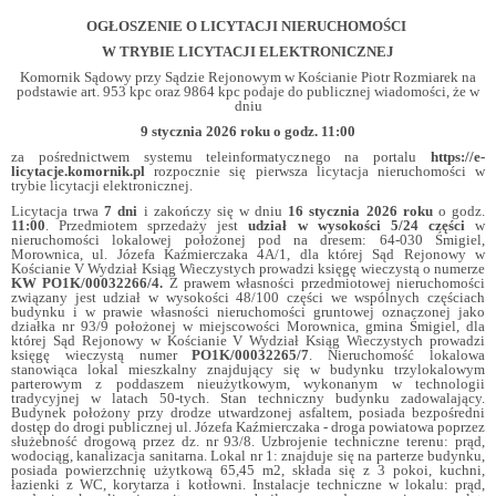
OGŁOSZENIE O LICYTACJI NIERUCHOMOŚCI
W TRYBIE LICYTACJI ELEKTRONICZNEJ
Komornik Sądowy przy Sądzie Rejonowym w Kościanie Piotr Rozmiarek na
podstawie art. 953 kpc oraz 9864 kpc podaje do publicznej wiadomości, że w
dniu
9 stycznia 2026 roku o godz. 11:00
za pośrednictwem systemu teleinformatycznego na portalu
https://e-
licytacje.komornik.pl
rozpocznie się pierwsza licytacja nieruchomości w
trybie licytacji elektronicznej.
Licytacja trwa
7 dni
i zakończy się w dniu
16 stycznia 2026 roku
o godz.
11:00
. Przedmiotem sprzedaży jest
udział w wysokości 5/24 części
w
nieruchomości lokalowej położonej pod na dresem: 64-030 Śmigiel,
Morownica, ul. Józefa Kaźmierczaka 4A/1, dla której Sąd Rejonowy w
Kościanie V Wydział Ksiąg Wieczystych prowadzi księgę wieczystą o numerze
KW PO1K/00032266/4.
Z prawem własności przedmiotowej nieruchomości
związany jest udział w wysokości 48/100 części we wspólnych częściach
budynku i w prawie własności nieruchomości gruntowej oznaczonej jako
działka nr 93/9 położonej w miejscowości Morownica, gmina Śmigiel, dla
której Sąd Rejonowy w Kościanie V Wydział Ksiąg Wieczystych prowadzi
księgę wieczystą numer
PO1K/00032265/7
. Nieruchomość lokalowa
stanowiąca lokal mieszkalny znajdujący się w budynku trzylokalowym
parterowym z poddaszem nieużytkowym, wykonanym w technologii
tradycyjnej w latach 50-tych. Stan techniczny budynku zadowalający.
Budynek położony przy drodze utwardzonej asfaltem, posiada bezpośredni
dostęp do drogi publicznej ul. Józefa Kaźmierczaka - droga powiatowa poprzez
służebność drogową przez dz. nr 93/8. Uzbrojenie techniczne terenu: prąd,
wodociąg, kanalizacja sanitarna. Lokal nr 1: znajduje się na parterze budynku,
posiada powierzchnię użytkową 65,45 m2, składa się z 3 pokoi, kuchni,
łazienki z WC, korytarza i kotłowni. Instalacje techniczne w lokalu: prąd,