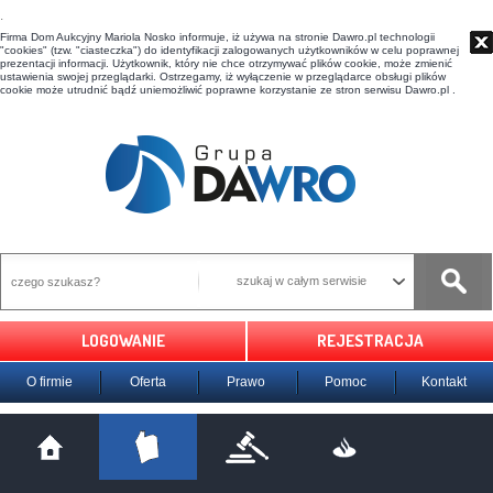
t
Firma Dom Aukcyjny Mariola Nosko informuje, iż używa na stronie Dawro.pl technologii
"cookies" (tzw. "ciasteczka") do identyfikacji zalogowanych użytkowników w celu poprawnej
prezentacji informacji. Użytkownik, który nie chce otrzymywać plików cookie, może zmienić
ustawienia swojej przeglądarki. Ostrzegamy, iż wyłączenie w przeglądarce obsługi plików
cookie może utrudnić bądź uniemożliwić poprawne korzystanie ze stron serwisu Dawro.pl .
szukaj w całym serwisie
LOGOWANIE
REJESTRACJA
O firmie
Oferta
Prawo
Pomoc
Kontakt