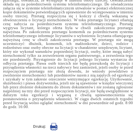
przetargu, oświadcza, że występuje w imieniu osoby trzeciej. Oświadczenie
składa się za pośrednictwem systemu teleinformatycznego. Do oświadczenia
załącza się w systemie teleinformatycznym utrwalone w postaci elektronicznej
kopie dokumentów potwierdzających uprawnienie do występowania w imieniu
osoby trzeciej. Przetarg rozpoczyna się i kończy z chwilą wskazaną w
obwieszczeniu o licytacji nieruchomości. W toku przetargu licytanci ofiarują
cenę nabycia za pośrednictwem systemu teleinformatycznego. Przetarg
wygrywa licytant, którego oferta była w chwili zakończenia przetargu
najwyższa. Po zakończeniu przetargu komornik za pośrednictwem systemu
teleinformatycznego informuje licytantów o wyłonieniu licytanta ofiarującego
najwyższą cenę w chwili zakończenia przetargu. W przetargu nie mogą
uczestniczyć: dłużnik, komornik, ich małżonkowie, dzieci, rodzice i
rodzeństwo oraz osoby obecne na licytacji w charakterze urzędowym, licytant,
który nie wykonał warunków poprzedniej licytacji, osoby, które mogą nabyć
nieruchomość tylko za zezwoleniem organu państwowego, a zezwolenia tego
nie przedstawiły. Przystąpienie do licytacji jednego licytanta wystarcza do
odbycia przetargu. Prawa osób trzecich nie będą przeszkodą do licytacji i
przysądzenia własności na rzecz nabywcy bez zastrzeżeń, jeżeli osoby te przed
rozpoczęciem przetargu nie złożą dowodu, że wniosły powództwo o
zwolnienie nieruchomości lub przedmiotów razem z nią zajętych od egzekucji
i uzyskały w tym zakresie orzeczenie wstrzymujące egzekucję. Użytkowanie,
służebności i prawa dożywotnika, jeżeli nie są ujawnione w księdze wieczystej
lub przez złożenie dokumentu do zbioru dokumentów i nie zostaną zgłoszone
najpóźniej na trzy dni przed rozpoczęciem licytacji, nie będą uwzględnione w
dalszym toku egzekucji i wygasną z chwilą uprawomocnienia się
postanowienia o przysądzeniu własności. W ciągu dwóch ostatnich tygodni
przed licytacją wolno oglądać nieruchomość w dni powszednie od godz. 8:00
do godz. 16:00.
Drukuj: