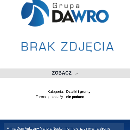
ZOBACZ
Kategoria:
Działki i grunty
Forma sprzedaży:
nie podano
Firma Dom Aukcyjny Mariola Nosko informuje, iż używa na stronie