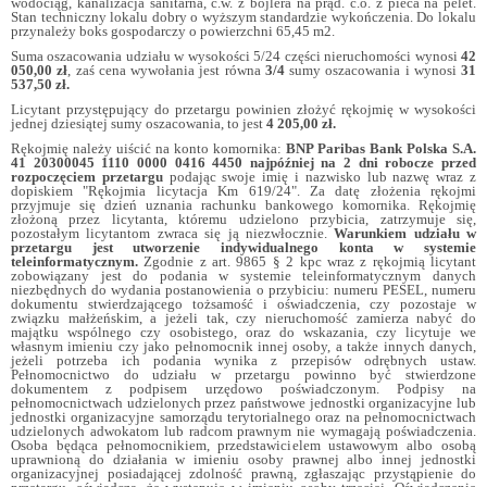
wodociąg, kanalizacja sanitarna, c.w. z bojlera na prąd. c.o. z pieca na pelet.
Stan techniczny lokalu dobry o wyższym standardzie wykończenia. Do lokalu
przynależy boks gospodarczy o powierzchni 65,45 m2.
Suma oszacowania udziału w wysokości 5/24 części nieruchomości wynosi
42
050,00 zł
, zaś cena wywołania jest równa
3/4
sumy oszacowania i wynosi
31
537,50 zł.
Licytant przystępujący do przetargu powinien złożyć rękojmię w wysokości
jednej dziesiątej sumy oszacowania, to jest
4 205,00 zł.
Rękojmię należy uiścić na konto komornika:
BNP Paribas Bank Polska S.A.
41 20300045 1110 0000 0416 4450 najpóźniej na 2 dni robocze przed
rozpoczęciem przetargu
podając swoje imię i nazwisko lub nazwę wraz z
dopiskiem "Rękojmia licytacja Km 619/24". Za datę złożenia rękojmi
przyjmuje się dzień uznania rachunku bankowego komornika. Rękojmię
złożoną przez licytanta, któremu udzielono przybicia, zatrzymuje się,
pozostałym licytantom zwraca się ją niezwłocznie.
Warunkiem udziału w
przetargu jest utworzenie indywidualnego konta w systemie
teleinformatycznym.
Zgodnie z art. 9865 § 2 kpc wraz z rękojmią licytant
zobowiązany jest do podania w systemie teleinformatycznym danych
niezbędnych do wydania postanowienia o przybiciu: numeru PESEL, numeru
dokumentu stwierdzającego tożsamość i oświadczenia, czy pozostaje w
związku małżeńskim, a jeżeli tak, czy nieruchomość zamierza nabyć do
majątku wspólnego czy osobistego, oraz do wskazania, czy licytuje we
własnym imieniu czy jako pełnomocnik innej osoby, a także innych danych,
jeżeli potrzeba ich podania wynika z przepisów odrębnych ustaw.
Pełnomocnictwo do udziału w przetargu powinno być stwierdzone
dokumentem z podpisem urzędowo poświadczonym. Podpisy na
pełnomocnictwach udzielonych przez państwowe jednostki organizacyjne lub
jednostki organizacyjne samorządu terytorialnego oraz na pełnomocnictwach
udzielonych adwokatom lub radcom prawnym nie wymagają poświadczenia.
Osoba będąca pełnomocnikiem, przedstawicielem ustawowym albo osobą
uprawnioną do działania w imieniu osoby prawnej albo innej jednostki
organizacyjnej posiadającej zdolność prawną, zgłaszając przystąpienie do