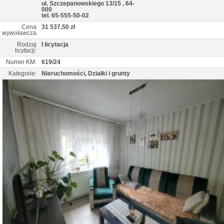
ul. Szczepanowskiego 13/15 , 64-
000
tel. 65-555-50-02
Cena
31 537,50 zł
wywoławcza
Rodzaj
I licytacja
licytacji:
Numer KM:
619/24
Kategorie:
Nieruchomości, Działki i grunty