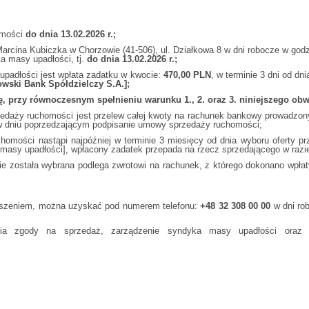
omości
do dnia 13.02.2026 r.;
cina Kubiczka w Chorzowie (41-506), ul. Działkowa 8 w dni robocze w godzi
a masy upadłości, tj.
do dnia 13.02.2026 r.;
upadłości jest wpłata zadatku w kwocie:
470,00 PLN
, w terminie 3 dni od d
owski Bank Spółdzielczy S.A.];
ę, przy równoczesnym spełnieniu warunku 1., 2. oraz 3. niniejszego obw
aży ruchomości jest przelew całej kwoty na rachunek bankowy prowadzony 
 w dniu poprzedzającym podpisanie umowy sprzedaży ruchomości;
ości nastąpi najpóźniej w terminie 3 miesięcy od dnia wyboru oferty pr
 masy upadłości], wpłacony zadatek przepada na rzecz sprzedającego w razi
 została wybrana podlega zwrotowi na rachunek, z którego dokonano wpłaty
głoszeniem, można uzyskać pod numerem telefonu:
+48 32 308 00 00
w dni rob
.
enia zgody na sprzedaż, zarządzenie syndyka masy upadłości oraz