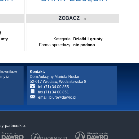
ZOBACZ
ł
runty
Kategoria:
Działki i grunty
o
Forma sprzedaży:
nie podano
Fo
ytkowników
Kontakt:
amy iż
Dom Aukcyjny Mariola Nosko
52-017 Wrocław, Wodzisławska 8
tel. (71) 34 00 855
fax (71) 34 00 851
email:
biuro@dawro.pl
sy partnerskie: