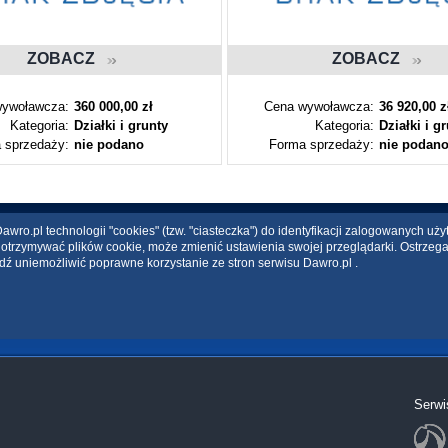
ZOBACZ
ZOBACZ
ywoławcza:
360 000,00 zł
Cena wywoławcza:
36 920,00 z
Kategoria:
Działki i grunty
Kategoria:
Działki i g
 sprzedaży:
nie podano
Forma sprzedaży:
nie podan
wro.pl technologii "cookies" (tzw. "ciasteczka") do identyfikacji zalogowanych uż
ce otrzymywać plików cookie, może zmienić ustawienia swojej przeglądarki. Ostrzeg
dź uniemożliwić poprawne korzystanie ze stron serwisu Dawro.pl .
Serwi