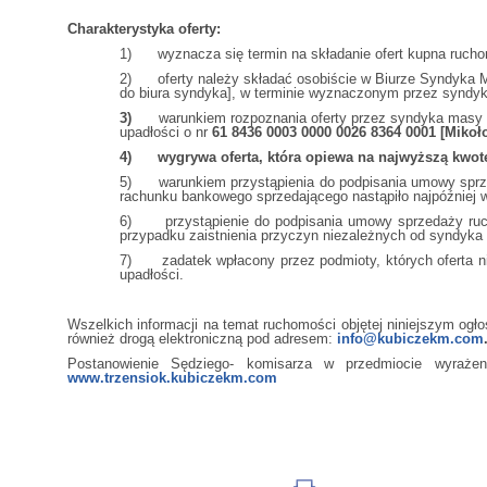
Charakterystyka oferty:
1) wyznacza się termin na składanie ofert kupna ruch
2) oferty należy składać osobiście w Biurze Syndyka Mar
do biura syndyka], w terminie wyznaczonym przez syndyk
3)
warunkiem rozpoznania oferty przez syndyka masy 
upadłości o nr
61 8436 0003 0000 0026 8364 0001 [Mikoł
4)
wygrywa oferta, która opiewa na najwyższą kwot
5) warunkiem przystąpienia do podpisania umowy sprzed
rachunku bankowego sprzedającego nastąpiło najpóźniej
6) przystąpienie do podpisania umowy sprzedaży ruchom
przypadku zaistnienia przyczyn niezależnych od syndyka
7) zadatek wpłacony przez podmioty, których oferta nie
upadłości.
Wszelkich informacji na temat ruchomości objętej niniejszym o
również drogą elektroniczną pod adresem:
info@kubiczekm.com
Postanowienie Sędziego- komisarza w przedmiocie wyraż
www.trzensiok.kubiczekm.com