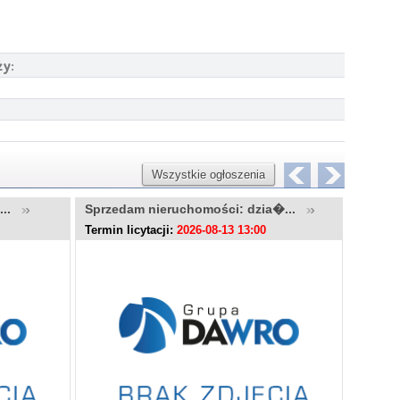
ży:
Wszystkie ogłoszenia
u...
Sprzedam nieruchomości: dzia�...
Sprzed
Termin licytacji:
2026-08-13 13:00
Termin l