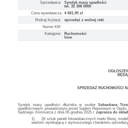
Sprzedawca:
Syndyk masy upadłości
tel. 32 308 0000
Cena wywoławcza
4 681,95 zł
Rodzaj licytacji:
sprzedaż z wolnej reki
Numer KM:
Kategorie:
Ruchomości
Inne
OGŁOSZENI
BĘDĄ
SPRZEDAŻ RUCHOMOŚCI N
Syndyk masy upadłości dłużnika w osobie
Sebastiana Trz
upadłościowym prowadzonym przed Sądem Rejonowym w Opolu, Wy
Sędziego- Komisarza z dnia 05 grudnia 2025 r.
zaprasza do skład
1) 26 sztuk paneli fotowoltaicznych marki Benq, model P
wartość wynikającą z wymuszonego charakteru sprzedaży, 