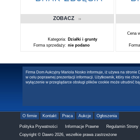
ZOBACZ
Cena w
ty
Kategoria:
Działki i grunty
Forma sprzedaży:
nie podano
Forma
Firma Dom Aukcyjny Mariola Nosko informuje, iż używa na stronie Da
w celu poprawnej prezentacji informacji. Użytkownik, który nie ch
wyłączenie w przeglądarce obsługi plików cookie może utrudnić bą
O firmie
Kontakt
Praca
Aukcje
Ogłoszenia
Polityka Prywatności
Informacje Prawne
Regulamin Strony
Copyright © Dawro 2026, wszelkie prawa zastrzeżone