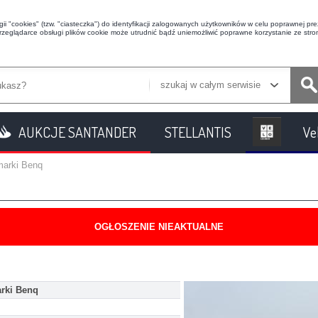
i "cookies" (tzw. "ciasteczka") do identyfikacji zalogowanych użytkowników w celu poprawnej prez
przeglądarce obsługi plików cookie może utrudnić bądź uniemożliwić poprawne korzystanie ze stron
szukaj w całym serwisie
AUKCJE SANTANDER
STELLANTIS
Ve
marki Benq
OGŁOSZENIE NIEAKTUALNE
arki Benq