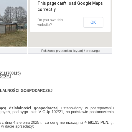
This page can't load Google Maps
correctly.
Do you own this
OK
website?
Położenie przedmiotu licytacji / przetargu
111700115)
RCZEJ
AŁALNOŚCI GOSPODARCZEJ
ącą działalności gospodarczej
ustanowiony w postępowaniu
ych, pod sygn. akt: V GUp 102/21, na podstawie postanowienia
 dnia 4 sierpnia 2025 r., za cenę nie niższą niż
4 681,95 PLN
, tj.
 w dacie sprzedaży;