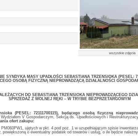
wszystkie zdjęcia
E SYNDYKA MASY UPADŁOŚCI SEBASTIANA TRZENSIOKA (PESEL: 72
CEGO OSOBĄ FIZYCZNĄ NIEPROWADZĄCĄ DZIAŁALNOŚCI GOSPODA
ALEŻĄCYCH DO SEBASTIANA TRZENSIOKA NIEPROWADZĄCEGO DZI
SPRZEDAŻ Z WOLNEJ RĘKI – W TRYBIE BEZPRZETARGOWYM
ensioka (PESEL: 72111700115), będącego osobą fizyczną nieprowadz
działem V Gospodarczym, Sekcją ds. Upadłościowych i Restrukturyzacyjn
ania ofert zakupu:
M060PW1, ujętych w pkt. 4 pod poz. 1 w uzupełniającym spisie inwentarza z
powiększoną o ewentualny podatek od towarów i usług, o ile będzie należny