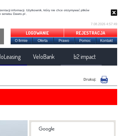
entacji informacji. Użytkownik, który nie chce otrzymywać plików
 serwisu Dawro.pl .
7.08.2026 4:57:50
LOGOWANIE
REJESTRACJA
O firmie
Oferta
Prawo
Pomoc
Kontakt
loLeasing
VeloBank
b2 impact
Drukuj: