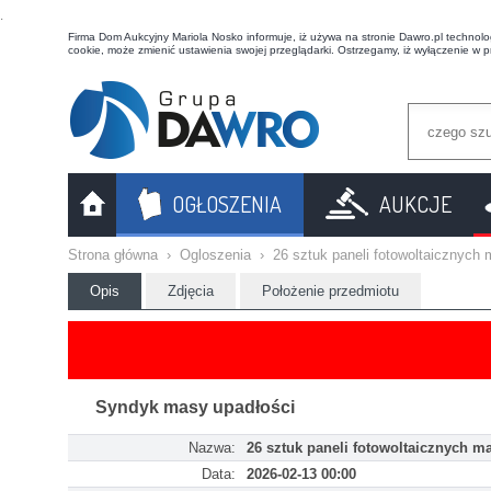
t
Firma Dom Aukcyjny Mariola Nosko informuje, iż używa na stronie Dawro.pl technologi
cookie, może zmienić ustawienia swojej przeglądarki. Ostrzegamy, iż wyłączenie w 
OGŁOSZENIA
AUKCJE
Strona główna
›
Ogloszenia
›
26 sztuk paneli fotowoltaicznych 
Opis
Zdjęcia
Położenie przedmiotu
Syndyk masy upadłości
Nazwa:
26 sztuk paneli fotowoltaicznych m
Data:
2026-02-13 00:00