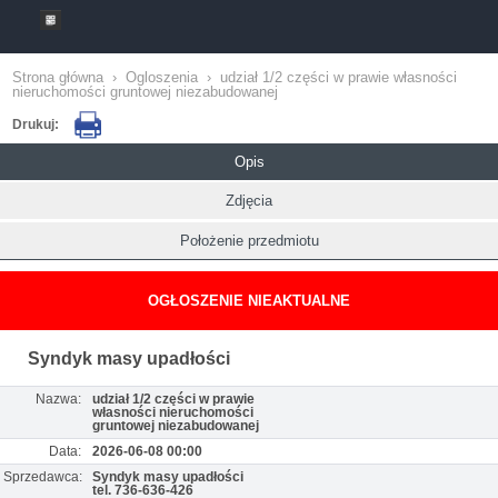
Strona główna
›
Ogloszenia
›
udział 1/2 części w prawie własności
nieruchomości gruntowej niezabudowanej
Drukuj:
Opis
Zdjęcia
Położenie przedmiotu
OGŁOSZENIE NIEAKTUALNE
Syndyk masy upadłości
Nazwa:
udział 1/2 części w prawie
własności nieruchomości
gruntowej niezabudowanej
Data:
2026-06-08 00:00
Sprzedawca:
Syndyk masy upadłości
tel. 736-636-426