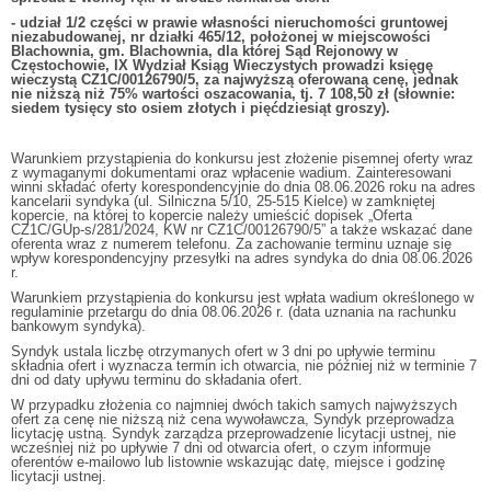
-
udział 1/2 części w prawie własności nieruchomości gruntowej
niezabudowanej, nr działki 465/12, położonej w miejscowości
Blachownia, gm. Blachownia, dla której Sąd Rejonowy w
Częstochowie, IX Wydział Ksiąg Wieczystych prowadzi księgę
wieczystą CZ1C/00126790/5, za najwyższą oferowaną cenę, jednak
nie niższą niż 75% wartości oszacowania, tj. 7 108,50 zł (słownie:
siedem tysięcy sto osiem złotych i pięćdziesiąt groszy).
Warunkiem przystąpienia do konkursu jest złożenie pisemnej oferty wraz
z wymaganymi dokumentami oraz wpłacenie wadium. Zainteresowani
winni składać oferty korespondencyjnie do dnia 08.06.2026 roku na adres
kancelarii syndyka (ul. Silniczna 5/10, 25-515 Kielce) w zamkniętej
kopercie, na której to kopercie należy umieścić dopisek „Oferta
CZ1C/GUp-s/281/2024, KW nr CZ1C/00126790/5” a także wskazać dane
oferenta wraz z numerem telefonu. Za zachowanie terminu uznaje się
wpływ korespondencyjny przesyłki na adres syndyka do dnia 08.06.2026
r.
Warunkiem przystąpienia do konkursu jest wpłata wadium określonego w
regulaminie przetargu do dnia 08.06.2026 r. (data uznania na rachunku
bankowym syndyka).
Syndyk ustala liczbę otrzymanych ofert w 3 dni po upływie terminu
składnia ofert i wyznacza termin ich otwarcia, nie później niż w terminie 7
dni od daty upływu terminu do składania ofert.
W przypadku złożenia co najmniej dwóch takich samych najwyższych
ofert za cenę nie niższą niż cena wywoławcza, Syndyk przeprowadza
licytację ustną. Syndyk zarządza przeprowadzenie licytacji ustnej, nie
wcześniej niż po upływie 7 dni od otwarcia ofert, o czym informuje
oferentów e-mailowo lub listownie wskazując datę, miejsce i godzinę
licytacji ustnej.