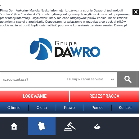
t
Firma Dom Aukcyjny Mariola Nosko informuje, iż używa na stronie Dawro.pl technologii
"cookies" (tzw. "ciasteczka") do identyfikacji zalogowanych użytkowników w celu poprawnej
prezentacji informacji. Użytkownik, który nie chce otrzymywać plików cookie, może zmienić
ustawienia swojej przeglądarki. Ostrzegamy, iż wyłączenie w przeglądarce obsługi plików
cookie może utrudnić bądź uniemożliwić poprawne korzystanie ze stron serwisu Dawro.pl .
szukaj w całym serwisie
LOGOWANIE
REJESTRACJA
O firmie
Oferta
Prawo
Pomoc
Kontakt