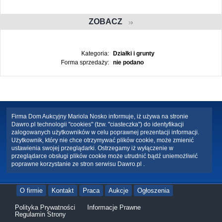
ZOBACZ
Kategoria:
Działki i grunty
Forma sprzedaży:
nie podano
Firma Dom Aukcyjny Mariola Nosko informuje, iż używa na stronie
Dawro.pl technologii "cookies" (tzw. "ciasteczka") do identyfikacji
zalogowanych użytkowników w celu poprawnej prezentacji informacji.
Użytkownik, który nie chce otrzymywać plików cookie, może zmienić
ustawienia swojej przeglądarki. Ostrzegamy iż wyłączenie w
przeglądarce obsługi plików cookie może utrudnić bądź uniemożliwić
poprawne korzystanie ze stron serwisu Dawro.pl .
O firmie
Kontakt
Praca
Aukcje
Ogłoszenia
Polityka Prywatności
Informacje Prawne
Regulamin Strony