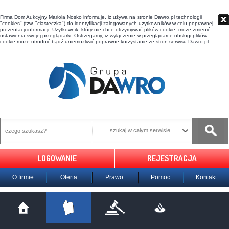
t
Firma Dom Aukcyjny Mariola Nosko informuje, iż używa na stronie Dawro.pl technologii
"cookies" (tzw. "ciasteczka") do identyfikacji zalogowanych użytkowników w celu poprawnej
prezentacji informacji. Użytkownik, który nie chce otrzymywać plików cookie, może zmienić
ustawienia swojej przeglądarki. Ostrzegamy, iż wyłączenie w przeglądarce obsługi plików
cookie może utrudnić bądź uniemożliwić poprawne korzystanie ze stron serwisu Dawro.pl .
szukaj w całym serwisie
LOGOWANIE
REJESTRACJA
O firmie
Oferta
Prawo
Pomoc
Kontakt