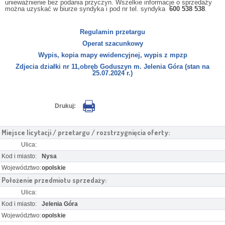
unieważnienie bez podania przyczyn. Wszelkie informacje o sprzedaży
można uzyskać w biurze syndyka i pod nr tel. syndyka
600 538 538
.
Regulamin przetargu
Operat szacunkowy
Wypis, kopia mapy ewidencyjnej, wypis z mpzp
Zdjecia działki nr 11,obręb Goduszyn m. Jelenia Góra (stan na
25.07.2024 r.)
Drukuj:
Miejsce licytacji / przetargu / rozstrzygnięcia oferty:
Ulica:
Kod i miasto:
Nysa
Województwo:
opolskie
Położenie przedmiotu sprzedaży:
Ulica:
Kod i miasto:
Jelenia Góra
Województwo:
opolskie