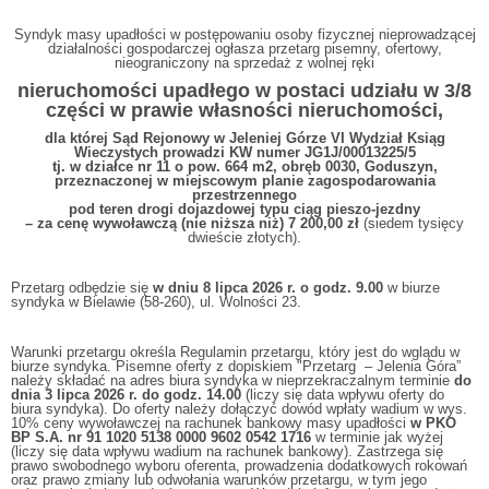
Syndyk masy upadłości w postępowaniu osoby fizycznej nieprowadzącej
działalności gospodarczej ogłasza przetarg pisemny, ofertowy,
nieograniczony na sprzedaż z wolnej ręki
nieruchomości upadłego w postaci udziału w 3/8
części w prawie własności nieruchomości,
dla której Sąd Rejonowy w Jeleniej Górze VI Wydział Ksiąg
Wieczystych prowadzi KW numer JG1J/00013225/5
tj. w działce nr 11 o pow. 664 m2, obręb 0030, Goduszyn,
przeznaczonej w miejscowym planie zagospodarowania
przestrzennego
pod teren drogi dojazdowej typu ciąg pieszo-jezdny
– za cenę wywoławczą (nie niższa niż)
7 200,00 zł
(siedem tysięcy
dwieście złotych).
Przetarg odbędzie się
w dniu
8
lipca 202
6 r. o godz. 9.00
w biurze
syndyka w Bielawie (58-260), ul. Wolności 23.
Warunki przetargu określa Regulamin przetargu, który jest do wglądu w
biurze syndyka. Pisemne oferty z dopiskiem "Przetarg – Jelenia Góra”
należy składać na adres biura syndyka w nieprzekraczalnym terminie
do
dnia
3 lipca 202
6 r.
do godz. 14.00
(liczy się data wpływu oferty do
biura syndyka). Do oferty należy dołączyć dowód wpłaty wadium w wys.
10% ceny wywoławczej na rachunek bankowy masy upadłości
w PKO
BP S.A. nr 91 1020 5138 0000 9602 0542 1716
w terminie jak wyżej
(liczy się data wpływu wadium na rachunek bankowy). Zastrzega się
prawo swobodnego wyboru oferenta, prowadzenia dodatkowych rokowań
oraz prawo zmiany lub odwołania warunków przetargu, w tym jego