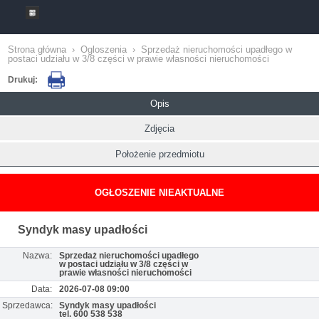
Strona główna
›
Ogloszenia
›
Sprzedaż nieruchomości upadłego w
postaci udziału w 3/8 części w prawie własności nieruchomości
Drukuj:
Opis
Zdjęcia
Położenie przedmiotu
OGŁOSZENIE NIEAKTUALNE
Syndyk masy upadłości
Nazwa:
Sprzedaż nieruchomości upadłego
w postaci udziału w 3/8 części w
prawie własności nieruchomości
Data:
2026-07-08 09:00
Sprzedawca:
Syndyk masy upadłości
tel. 600 538 538