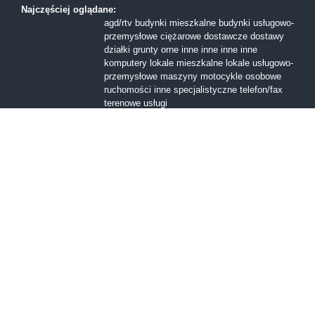
Najczęściej oglądane:
agd/rtv
budynki mieszkalne
budynki usługowo-
przemysłowe
ciężarowe
dostawcze
dostawy
działki
grunty orne
inne
inne
inne
inne
komputery
lokale mieszkalne
lokale usługowo-
przemysłowe
maszyny
motocykle
osobowe
ruchomości inne
specjalistyczne
telefon/fax
terenowe
usługi
Formy sprzedaży:
I licytacja
II licytacja
III licytacja
inne
konkurs
ofert
przetarg nieograniczony
Przetarg ofertowy
sprzedaż z wolnej reki
Województwa:
dolnośląskie
kujawsko-pomorskie
lubelskie
lubuskie
mazowieckie
małopolskie
opolskie
podkarpackie
podlaskie
pomorskie
śląskie
świętokrzyskie
warmińsko-mazurskie
wielkopolskie
zachodniopomorskie
łódzkie
Miasta:
Bolesławiec
Bytom
Gdańsk
Giżycko
Kartuzy
Kielce
Kraków
Kłodzko
Legnica
Lubin
Lublin
Lębork
Łódź
Malbork
Mława
Oświęcim
Poznań
Sandomierz
Szamotuły
Szczecin
Tarnów