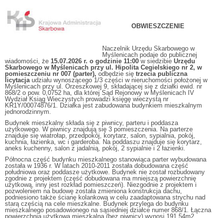
OBWIESZCZENIE
Naczelnik Urzędu Skarbowego w
Myślenicach podaje do publicznej
wiadomości, że
15.07.2026 r. o godzinie 11:00
w siedzibie
Urzędu
Skarbowego w Myślenicach przy ul. Hipolita Cegielskiego nr 2, w
pomieszczeniu nr 007 (parter),
odbędzie się
trzecia publiczna
licytacja
udziału wynoszącego 1/3 części w nieruchomości położonej w
Myślenicach przy ul. Orzeszkowej 9, składającej się z działki ewid. nr
868/2 o pow. 0,0752 ha, dla której Sąd Rejonowy w Myślenicach IV
Wydział Ksiąg Wieczystych prowadzi księgę wieczystą nr
KR1Y/00074876/1. Działka jest zabudowana budynkiem mieszkalnym
jednorodzinnym.
Budynek mieszkalny składa się z piwnicy, parteru i poddasza
użytkowego. W piwnicy znajdują się 3 pomieszczenia. Na parterze
znajduje się wiatrołap, przedpokój, korytarz, salon, sypialnia, pokój,
kuchnia, łazienka, wc i garderoba. Na poddaszu znajduje się korytarz,
aneks kuchenny, salon z jadalnią, pokój, 2 sypialnie i 2 łazienki.
Północna część budynku mieszkalnego stanowiąca parter wybudowana
została w 1936 r. W latach 2010-2011 została dobudowana część
południowa oraz poddasze użytkowe. Budynek nie został rozbudowany
zgodnie z projektem (część dobudowana ma mniejszą powierzchnię
użytkową, inny jest rozkład pomieszczeń). Niezgodnie z projektem i
pozwoleniem na budowę została zmieniona konstrukcja dachu,
podniesiono także ścianę kolankową w celu zaadaptowana strychu nad
starą częścią na cele mieszkalne. Budynek przylega do budynku
mieszkalnego posadowionego na sąsiedniej działce numer 868/1. Łączna
powierzchnia użytkowa mieszkalna (bez piwnicy) wynosi 191,54m2.