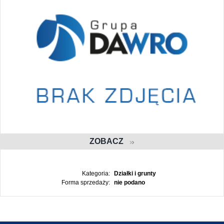
ZOBACZ
Kategoria:
Działki i grunty
Forma sprzedaży:
nie podano