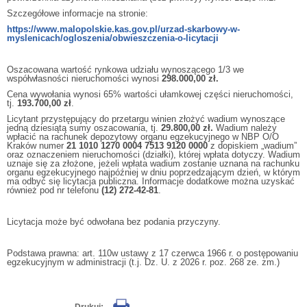
Szczegółowe informacje na stronie:
https://www.malopolskie.kas.gov.pl/urzad-skarbowy-w-
myslenicach/ogloszenia/obwieszczenia-o-licytacji
Oszacowana wartość rynkowa udziału wynoszącego 1/3 we
współwłasności nieruchomości wynosi
298.000,00 zł.
Cena wywołania wynosi 65% wartości ułamkowej części nieruchomości,
tj.
193.700,00 zł
.
Licytant przystępujący do przetargu winien złożyć wadium wynoszące
jedną dziesiątą sumy oszacowania, tj.
29.800,00 zł.
Wadium należy
wpłacić na rachunek depozytowy organu egzekucyjnego w NBP O/O
Kraków numer
21 1010 1270 0004 7513 9120 0000
z dopiskiem „wadium”
oraz oznaczeniem nieruchomości (działki), której wpłata dotyczy. Wadium
uznaje się za złożone, jeżeli wpłata wadium zostanie uznana na rachunku
organu egzekucyjnego najpóźniej w dniu poprzedzającym dzień, w którym
ma odbyć się licytacja publiczna. Informacje dodatkowe można uzyskać
również pod nr telefonu
(12) 272-42-81
.
Licytacja może być odwołana bez podania przyczyny.
Podstawa prawna: art. 110w ustawy z 17 czerwca 1966 r. o postępowaniu
egzekucyjnym w administracji (t.j. Dz. U. z 2026 r. poz. 268 ze. zm.)
Drukuj: