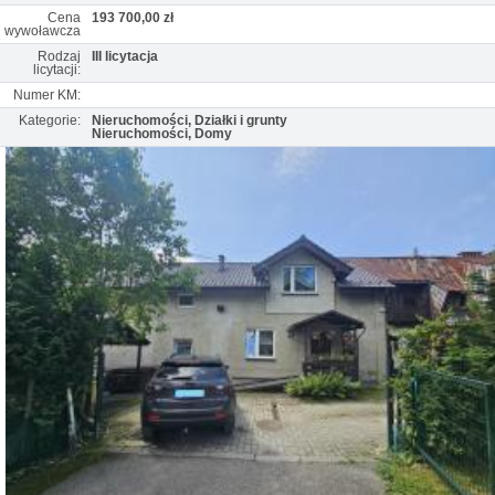
Cena
193 700,00 zł
wywoławcza
Rodzaj
III licytacja
licytacji:
Numer KM:
Kategorie:
Nieruchomości, Działki i grunty
Nieruchomości, Domy