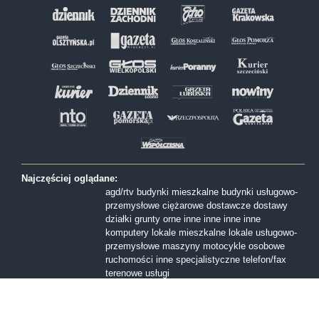
Najczęściej oglądane:
agd/rtv
budynki mieszkalne
budynki usługowo-
przemysłowe
ciężarowe
dostawcze
dostawy
działki
grunty orne
inne
inne
inne
inne
komputery
lokale mieszkalne
lokale usługowo-
przemysłowe
maszyny
motocykle
osobowe
ruchomości inne
specjalistyczne
telefon/fax
terenowe
usługi
Formy sprzedaży:
I licytacja
II licytacja
III licytacja
inne
konkurs
ofert
przetarg nieograniczony
Przetarg ofertowy