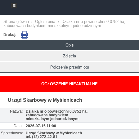
Strona główna
›
Ogloszenia
›
Działka nr o powierzchni 0,0752 ha,
zabudowana budynkiem mieszkalnym jednorodzinnym
Drukuj:
Opis
Zdjęcia
Położenie przedmiotu
OGŁOSZENIE NIEAKTUALNE
Urząd Skarbowy w Myślenicach
Nazwa:
Działka nr o powierzchni 0,0752 ha,
zabudowana budynkiem
mieszkalnym jednorodzinnym
Data:
2026-07-15 11:00
Sprzedawca:
Urząd Skarbowy w Myślenicach
tel. (12) 272-42-81