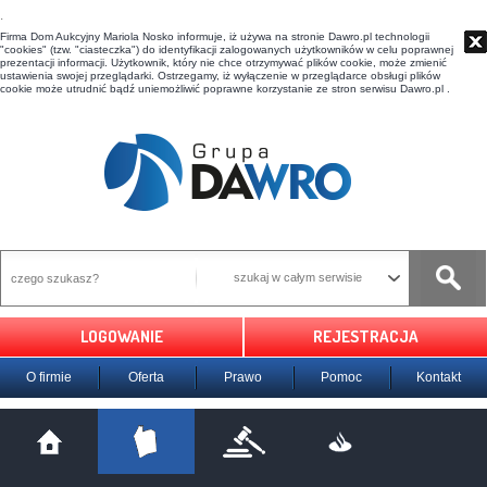
t
Firma Dom Aukcyjny Mariola Nosko informuje, iż używa na stronie Dawro.pl technologii
"cookies" (tzw. "ciasteczka") do identyfikacji zalogowanych użytkowników w celu poprawnej
prezentacji informacji. Użytkownik, który nie chce otrzymywać plików cookie, może zmienić
ustawienia swojej przeglądarki. Ostrzegamy, iż wyłączenie w przeglądarce obsługi plików
cookie może utrudnić bądź uniemożliwić poprawne korzystanie ze stron serwisu Dawro.pl .
szukaj w całym serwisie
LOGOWANIE
REJESTRACJA
O firmie
Oferta
Prawo
Pomoc
Kontakt