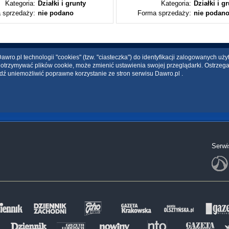
Kategoria:
Działki i grunty
Kategoria:
Działki i g
 sprzedaży:
nie podano
Forma sprzedaży:
nie podan
wro.pl technologii "cookies" (tzw. "ciasteczka") do identyfikacji zalogowanych uż
ce otrzymywać plików cookie, może zmienić ustawienia swojej przeglądarki. Ostrzeg
dź uniemożliwić poprawne korzystanie ze stron serwisu Dawro.pl .
Serwi