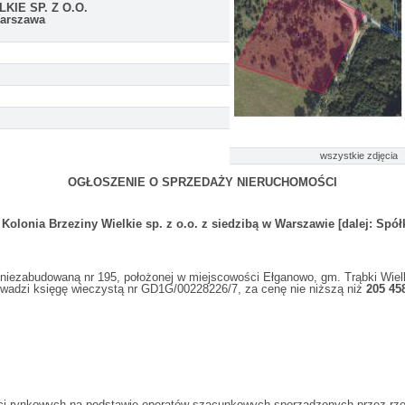
KIE SP. Z O.O.
Warszawa
wszystkie zdjęcia
OGŁOSZENIE O SPRZEDAŻY NIERUCHOMOŚCI
lonia Brzeziny Wielkie sp. z o.o. z siedzibą w Warszawie [dalej: Spółk
niezabudowaną nr 195, położonej w miejscowości Ełganowo, gm. Trąbki Wielki
wadzi księgę wieczystą nr GD1G/00228226/7, za cenę nie niższą niż
205 45
ści rynkowych na podstawie operatów szacunkowych sporządzonych przez r