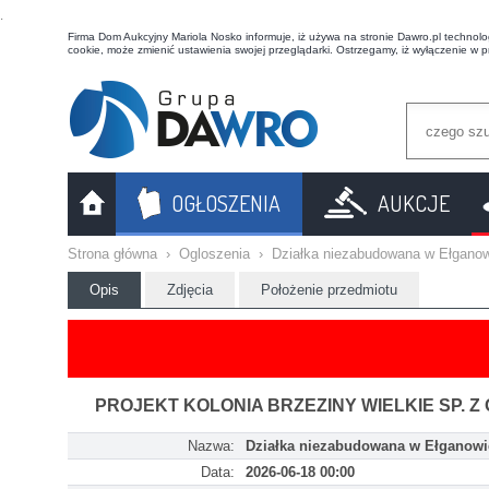
t
Firma Dom Aukcyjny Mariola Nosko informuje, iż używa na stronie Dawro.pl technologi
cookie, może zmienić ustawienia swojej przeglądarki. Ostrzegamy, iż wyłączenie w 
OGŁOSZENIA
AUKCJE
Strona główna
›
Ogloszenia
›
Działka niezabudowana w Ełgano
Opis
Zdjęcia
Położenie przedmiotu
PROJEKT KOLONIA BRZEZINY WIELKIE SP. Z 
Nazwa:
Działka niezabudowana w Ełganowi
Data:
2026-06-18 00:00