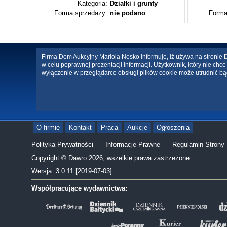
ty
Kategoria:
Działki i grunty
Forma sprzedaży:
nie podano
Forma
Firma Dom Aukcyjny Mariola Nosko informuje, iż używa na stronie Da
w celu poprawnej prezentacji informacji. Użytkownik, który nie ch
wyłączenie w przeglądarce obsługi plików cookie może utrudnić bą
O firmie
Kontakt
Praca
Aukcje
Ogłoszenia
Polityka Prywatności
Informacje Prawne
Regulamin Strony
Copyright © Dawro 2026, wszelkie prawa zastrzeżone
Wersja: 3.0.11 [2019-07-03]
Współpracujące wydawnictwa: