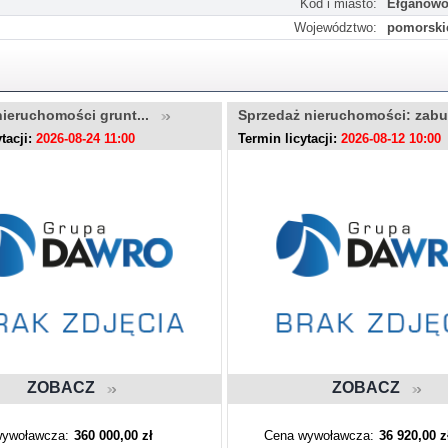
Kod i miasto:
Ełganow
Województwo:
pomorski
nieruchomości grunt...
Sprzedaż nieruchomości: zab
tacji:
2026-08-24 11:00
Termin licytacji:
2026-08-12 10:00
ZOBACZ
ZOBACZ
ywoławcza:
360 000,00 zł
Cena wywoławcza:
36 920,00 z