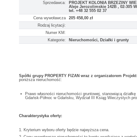
Sprzedawca:
PROJEKT KOLONIA BRZEZINY WIEL
Aleje Jerozolimskie 142B , 02-305 
tel. +48 32 555 02 37
Cena wywoławcza
205 458,00 zł
Rodzaj licytacji:
Numer KM:
Kategorie:
Nieruchomości, Działki i grunty
Spółki grupy PROPERTY FIZAN wraz z organizatorem Projekt Ko
poniższa nieruchomość:
Prawo własności nieruchomości gruntowej, stanowiącą działkę 
Gdańsk-Północ w Gdańsku, Wydział III Ksiąg Wieczystych pro
Charakterystyka oferty:
1. Kryterium wyboru oferty będzie najwyższa cena.
2. Ceny wywoławcze nieruchomości to kwoty wynikające z warto