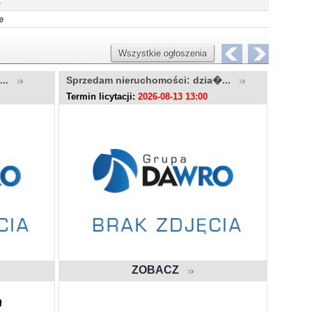
o
e
Wszystkie ogłoszenia
u...
Sprzedam nieruchomości: dzia�...
Sprzed
Termin licytacji:
2026-08-13 13:00
Termin l
ZOBACZ
ł