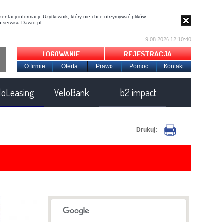
entacji informacji. Użytkownik, który nie chce otrzymywać plików
 serwisu Dawro.pl .
9.08.2026 12:10:41
LOGOWANIE
REJESTRACJA
O firmie
Oferta
Prawo
Pomoc
Kontakt
loLeasing
VeloBank
b2 impact
Drukuj: