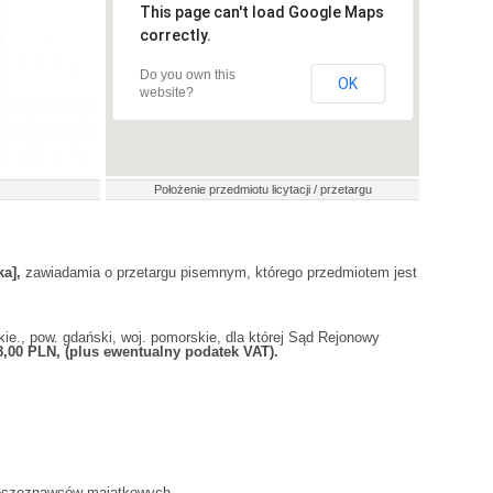
This page can't load Google Maps
correctly.
Do you own this
OK
website?
Położenie przedmiotu licytacji / przetargu
a],
zawiadamia o przetargu pisemnym, którego przedmiotem jest
e., pow. gdański, woj. pomorskie, dla której Sąd Rejonowy
8,00 PLN, (plus ewentualny podatek VAT).
zeczoznawców majątkowych.