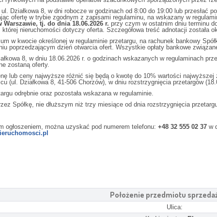
 ul. Działkowa 8, w dni robocze w godzinach od 8:00 do 19:00 lub przesłać po
yłając ofertę w trybie zgodnym z zapisami regulaminu, na wskazany w regulam
 Warszawie, tj. do dnia 18.06.2026 r.
przy czym w ostatnim dniu terminu d
 której nieruchomości dotyczy oferta. Szczegółowa treść adnotacji została ok
ium w kwocie określonej w regulaminie przetargu, na rachunek bankowy Spół
niu poprzedzającym dzień otwarcia ofert. Wszystkie opłaty bankowe związan
Działkowa 8, w dniu 18.06.2026 r. o godzinach wskazanych w regulaminach pr
e zostaną oferty.
nę lub ceny najwyższe różnić się będą o kwotę do 10% wartości najwyższej zło
cu (ul. Działkowa 8, 41-506 Chorzów), w dniu rozstrzygnięcia przetargów (18.0
targu odrębnie oraz pozostała wskazana w regulaminie.
z Spółkę, nie dłuższym niż trzy miesiące od dnia rozstrzygnięcia przetargu
szym ogłoszeniem, można uzyskać pod numerem telefonu:
+48 32 555 02 37
w d
ieruchomosci.pl
Położenie przedmiotu sprzeda
Ulica: