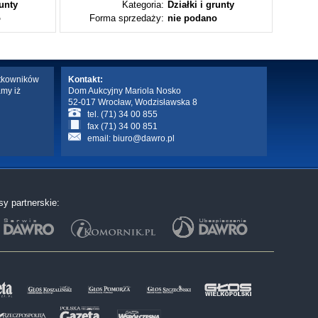
runty
Kategoria:
Działki i grunty
o
Forma sprzedaży:
nie podano
Fo
ytkowników
Kontakt:
amy iż
Dom Aukcyjny Mariola Nosko
52-017 Wrocław, Wodzisławska 8
tel. (71) 34 00 855
fax (71) 34 00 851
email:
biuro@dawro.pl
sy partnerskie: