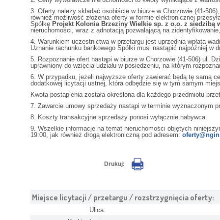
3. Oferty należy składać osobiście w biurze w Chorzowie (41-506),
również możliwość złożenia oferty w formie elektronicznej przes
Spółkę
Projekt Kolonia Brzeziny Wielkie sp. z o.o. z siedzibą w
nieruchomości, wraz z adnotacją pozwalającą na zidentyfikowanie,
4. Warunkiem uczestnictwa w przetargu jest uprzednia wpłata wad
Uznanie rachunku bankowego Spółki musi nastąpić najpóźniej w d
5. Rozpoznanie ofert nastąpi w biurze w Chorzowie (41-506) ul. 
uprawniony do wzięcia udziału w posiedzeniu, na którym rozpoznan
6. W przypadku, jeżeli najwyższe oferty zawierać będą tę samą ce
dodatkowej licytacji ustnej, która odbędzie się w tym samym miejs
Kwota postąpienia została określona dla każdego przedmiotu prze
7. Zawarcie umowy sprzedaży nastąpi w terminie wyznaczonym prze
8. Koszty transakcyjne sprzedaży ponosi wyłącznie nabywca.
9. Wszelkie informacje na temat nieruchomości objętych niniej
19:00, jak również drogą elektroniczną pod adresem:
oferty@ngin
Drukuj:
Miejsce licytacji / przetargu / rozstrzygnięcia oferty:
Ulica: