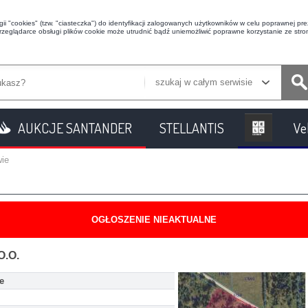
i "cookies" (tzw. "ciasteczka") do identyfikacji zalogowanych użytkowników w celu poprawnej prez
przeglądarce obsługi plików cookie może utrudnić bądź uniemożliwić poprawne korzystanie ze stron
szukaj w całym serwisie
AUKCJE SANTANDER
STELLANTIS
Ve
wie
OGŁOSZENIE NIEAKTUALNE
O.O.
e