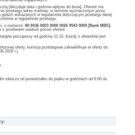
cztą [decyduje data i godzina wpływu do biura]. Oferent ma
inie przetargu adres mailowy, w terminie wyznaczonym przez
o godzin wskazanych w regulaminie dotyczącym przetargu danej
reślona w regulaminie przetargu.
ki, o numerze:
80 8436 0003 0000 0026 9543 0009
[Bank MBS].
e z przelewem wadium ponosi oferent.
zetargów począwszy od godziny 11:15. Każdy z oferentów jest
żonej oferty, komisja przetargowa zakwalifikuje te oferty do
6.2026 r.).
.
ni robocze od poniedziałku do piątku w godzinach od 8:00 do
ży: