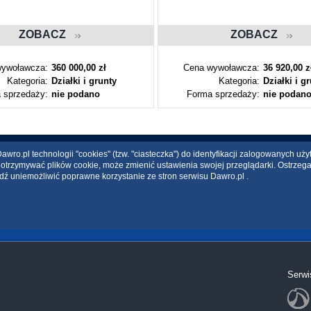
ZOBACZ
ZOBACZ
ywoławcza:
360 000,00 zł
Cena wywoławcza:
36 920,00 z
Kategoria:
Działki i grunty
Kategoria:
Działki i g
 sprzedaży:
nie podano
Forma sprzedaży:
nie podan
wro.pl technologii "cookies" (tzw. "ciasteczka") do identyfikacji zalogowanych uż
ce otrzymywać plików cookie, może zmienić ustawienia swojej przeglądarki. Ostrzeg
dź uniemożliwić poprawne korzystanie ze stron serwisu Dawro.pl .
Serwi