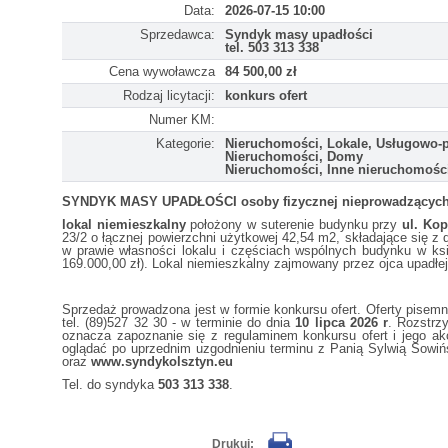
Data:
2026-07-15 10:00
Sprzedawca:
Syndyk masy upadłości
tel. 503 313 338
Cena wywoławcza
84 500,00 zł
Rodzaj licytacji:
konkurs ofert
Numer KM:
Kategorie:
Nieruchomości, Lokale, Usługowo-
Nieruchomości, Domy
Nieruchomości, Inne nieruchomośc
SYNDYK MASY UPADŁOŚCI osoby fizycznej nieprowadzących d
lokal niemieszkalny
położony w suterenie budynku przy
ul. Ko
23/2 o łącznej powierzchni użytkowej 42,54 m2, składające się z
w prawie własności lokalu i częściach wspólnych budynku w k
169.000,00 zł). Lokal niemieszkalny zajmowany przez ojca upadłe
Sprzedaż prowadzona jest w formie konkursu ofert. Oferty pisem
tel. (89)527 32 30 - w terminie do dnia
10 lipca 2026 r
. Rozstrz
oznacza zapoznanie się z regulaminem konkursu ofert i jego a
oglądać po uprzednim uzgodnieniu terminu z Panią Sylwią Sowińs
oraz
www.syndykolsztyn.eu
Tel. do syndyka
503 313 338
.
Drukuj: