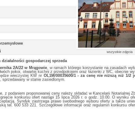
przemysłowe
i
wszystkie zdjęcia
ziałalności gospodarczej sprzeda
pernika 2A/22 w Mrągowie
, w ramach którego korzystanie na zasadach wył
 dwóch pokoi, otwartej kuchni z przedpokojem oraz łazienki z WC, obecnie w
siędze wieczystej KW nr
OL1M/00035600/1
- za cenę nie niższą niż 1/2 
j, sprzedawany w stanie zasiedlonym.
ne, z podaniem proponowanej ceny należy składać w Kancelarii Notarialnej Z
ygnięcie konkursu ofert nastąpi 15 lipca 2026 r. o godz. 10.00. O wyniku of
kceptacją. Syndyk zastrzega prawo swobodnego wyboru oferty a także un
ką tel. 600 533 221. Szczegółowe informacje oraz regulamin konkursu ofert