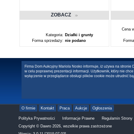
ZOBACZ
Cena w
ty
Kategoria:
Działki i grunty
Forma sprzedaży:
nie podano
Forma
Firma Dom Aukcyjny Mariola Nosko informuje, iż używa na stronie Da
w celu poprawnej prezentacji informacji. Użytkownik, który nie ch
wyłączenie w przeglądarce obsługi plików cookie może utrudnić bą
O firmie
Kontakt
Praca
Aukcje
Ogłoszenia
Polityka Prywatności
Informacje Prawne
Regulamin Strony
Copyright © Dawro 2026, wszelkie prawa zastrzeżone
Wersja: 3.0.11 [2019-07-03]