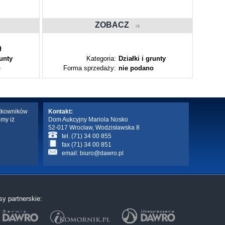
ZOBACZ
ł
runty
Kategoria:
Działki i grunty
o
Forma sprzedaży:
nie podano
Fo
ytkowników
Kontakt:
amy iż
Dom Aukcyjny Mariola Nosko
52-017 Wrocław, Wodzisławska 8
tel. (71) 34 00 855
fax (71) 34 00 851
email:
biuro@dawro.pl
sy partnerskie: