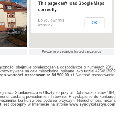
This page can't load Google Maps
correctly.
Do you own this
OK
website?
Położenie przedmiotu licytacji / przetargu
ączności obejmuje pomieszczenia gospodarcze o numerach 23/1 i
ykorzystywane na cele mieszkalne, opisane jako udział 4254/13909
jego wartości oszacowania: 84.500,00 zł
(wartość oszacowania:
bigniewa Stankiewicza w Olsztynie przy ul. Dąbrowszczaków 18/4,
erenci zostaną powiadomieni listownie. Przystąpienie do konkursu
ieważnienia konkursu bez podania przyczyn. Nieruchomość można
 jest dostępny w Internecie na stronie
www.syndykolsztyn.com