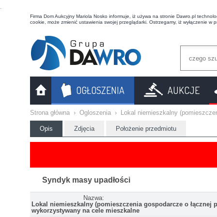
t
Firma Dom Aukcyjny Mariola Nosko informuje, iż używa na stronie Dawro.pl technologi
cookie, może zmienić ustawienia swojej przeglądarki. Ostrzegamy, iż wyłączenie w 
OGŁOSZENIA
AUKCJE
Strona główna
›
Ogloszenia
›
Lokal niemieszkalny (pomieszcze
Opis
Zdjęcia
Położenie przedmiotu
Syndyk masy upadłości
Nazwa:
Lokal niemieszkalny (pomieszczenia gospodarcze o łącznej p
wykorzystywany na cele mieszkalne