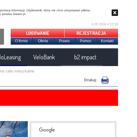
entacji informacji. Użytkownik, który nie chce otrzymywać plików
 serwisu Dawro.pl .
6.08.2026 4:10:58
LOGOWANIE
REJESTRACJA
O firmie
Oferta
Prawo
Pomoc
Kontakt
loLeasing
VeloBank
b2 impact
 na cele mieszkalne
Drukuj: