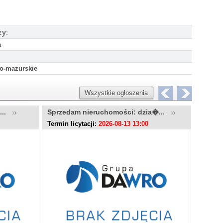
ży:
a
o-mazurskie
Wszystkie ogłoszenia
u...
Sprzedam nieruchomości: dzia�...
Sprzed
Termin licytacji:
2026-08-13 13:00
Termin l