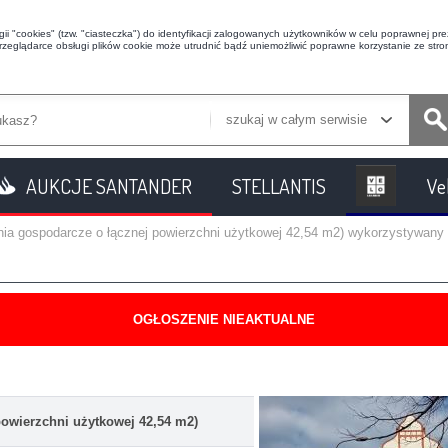
i "cookies" (tzw. "ciasteczka") do identyfikacji zalogowanych użytkowników w celu poprawnej prez
przeglądarce obsługi plików cookie może utrudnić bądź uniemożliwić poprawne korzystanie ze stron
szukaj w całym serwisie
AUKCJE SANTANDER
STELLANTIS
Ve
nia gospodarcze o łącznej powierzchni użytkowej 42,54 m2) wykorzystywany
OGŁOSZENIE NIEAKTUALNE
owierzchni użytkowej 42,54 m2)