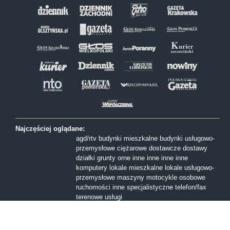
Najczęściej oglądane:
agd/rtv
budynki mieszkalne
budynki usługowo-
przemysłowe
ciężarowe
dostawcze
dostawy
działki
grunty orne
inne
inne
inne
inne
komputery
lokale mieszkalne
lokale usługowo-
przemysłowe
maszyny
motocykle
osobowe
ruchomości inne
specjalistyczne
telefon/fax
terenowe
usługi
Formy sprzedaży:
I licytacja
II licytacja
III licytacja
inne
konkurs
ofert
przetarg nieograniczony
Przetarg ofertowy