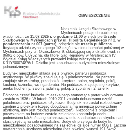
OBWIESZCZENIE
Naczelnik Urzędu Skarbowego w
Myślenicach podaje do publicznej
wiadomości, że
15.07.2026 r. o godzinie 11:00
w siedzibie
Urzędu
Skarbowego w Myślenicach przy ul. Hipolita Cegielskiego nr 2, w
pomieszczeniu nr 007 (parter),
odbędzie się
trzecia publiczna
licytacja
udziału wynoszącego 1/3 części w nieruchomości położonej w
Myślenicach przy ul. Orzeszkowej 9, składającej się z działki ewid. nr
868/2 o pow. 0,0752 ha, dla której Sąd Rejonowy w Myślenicach IV
Wydział Ksiąg Wieczystych prowadzi księgę wieczystą nr
KR1Y/00074876/1. Działka jest zabudowana budynkiem mieszkalnym
jednorodzinnym.
Budynek mieszkalny składa się z piwnicy, parteru i poddasza
użytkowego. W piwnicy znajdują się 3 pomieszczenia. Na parterze
znajduje się wiatrołap, przedpokój, korytarz, salon, sypialnia, pokój,
kuchnia, łazienka, wc i garderoba. Na poddaszu znajduje się korytarz,
aneks kuchenny, salon z jadalnią, pokój, 2 sypialnie i 2 łazienki.
Północna część budynku mieszkalnego stanowiąca parter wybudowana
została w 1936 r. W latach 2010-2011 została dobudowana część
południowa oraz poddasze użytkowe. Budynek nie został rozbudowany
zgodnie z projektem (część dobudowana ma mniejszą powierzchnię
użytkową, inny jest rozkład pomieszczeń). Niezgodnie z projektem i
pozwoleniem na budowę została zmieniona konstrukcja dachu,
podniesiono także ścianę kolankową w celu zaadaptowana strychu nad
starą częścią na cele mieszkalne. Budynek przylega do budynku
mieszkalnego posadowionego na sąsiedniej działce numer 868/1. Łączna
powierzchnia użytkowa mieszkalna (bez piwnicy) wynosi 191,54m2.