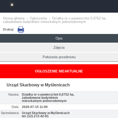
Strona główna
›
Ogloszenia
›
Działka nr o powierzchni 0,0752 ha,
zabudowana budynkiem mieszkalnym jednorodzinnym
Drukuj:
Opis
Zdjęcia
Położenie przedmiotu
OGŁOSZENIE NIEAKTUALNE
Urząd Skarbowy w Myślenicach
Nazwa:
Działka nr o powierzchni 0,0752 ha,
zabudowana budynkiem
mieszkalnym jednorodzinnym
Data:
2026-07-15 11:00
Sprzedawca:
Urząd Skarbowy w Myślenicach
tel. (12) 272-42-81