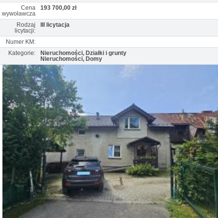
Cena
193 700,00 zł
wywoławcza
Rodzaj
III licytacja
licytacji:
Numer KM:
Kategorie:
Nieruchomości, Działki i grunty
Nieruchomości, Domy