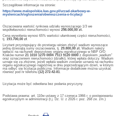
Szczegółowe informacje na stronie:
https://www.malopolskie.kas.gov.pl/urzad-skarbowy-w-
myslenicach/ogloszenia/obwieszczenia-o-licytacji
Oszacowana wartość rynkowa udziału wynoszącego 1/3 we
współwłasności nieruchomości wynosi
298.000,00 zł.
Cena wywołania wynosi 65% wartości ułamkowej części nieruchomości,
tj.
193.700,00 zł
.
Licytant przystępujący do przetargu winien złożyć wadium wynoszące
jedną dziesiątą sumy oszacowania, tj.
29.800,00 zł.
Wadium należy
wpłacić na rachunek depozytowy organu egzekucyjnego w NBP O/O
Kraków numer
21 1010 1270 0004 7513 9120 0000
z dopiskiem „wadium”
oraz oznaczeniem nieruchomości (działki), której wpłata dotyczy. Wadium
uznaje się za złożone, jeżeli wpłata wadium zostanie uznana na rachunku
organu egzekucyjnego najpóźniej w dniu poprzedzającym dzień, w którym
ma odbyć się licytacja publiczna. Informacje dodatkowe można uzyskać
również pod nr telefonu
(12) 272-42-81
.
Licytacja może być odwołana bez podania przyczyny.
Podstawa prawna: art. 110w ustawy z 17 czerwca 1966 r. o postępowaniu
egzekucyjnym w administracji (t.j. Dz. U. z 2026 r. poz. 268 ze. zm.)
Drukuj: