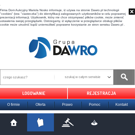
t
Firma Dom Aukcyjny Mariola Nosko informuje, iż używa na stronie Dawro.pl technologii
"cookies" (tzw. "ciasteczka") do identyfikacji zalogowanych użytkowników w celu poprawnej
prezentacji informacji. Użytkownik, który nie chce otrzymywać plików cookie, może zmienić
ustawienia swojej przeglądarki. Ostrzegamy, iż wyłączenie w przeglądarce obsługi plików
cookie może utrudnić bądź uniemożliwić poprawne korzystanie ze stron serwisu Dawro.pl .
szukaj w całym serwisie
LOGOWANIE
REJESTRACJA
O firmie
Oferta
Prawo
Pomoc
Kontakt