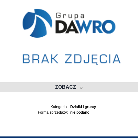
ZOBACZ
Kategoria:
Działki i grunty
Forma sprzedaży:
nie podano