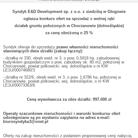
Syndyk E&D Development sp. z o.o. z siedzibą w Głogowie
ogłasza konkurs ofert na sprzedaż z wolnej ręki
działek gruntu położonych w Chocianowie (dolnośląskie)
za cenę obniżoną o 25 %
Syndyk oferuje do sprzedaży
prawo własności nieruchomości
stanowiących dwie działki (zakup łączny):
- działkę nr 330, obręb ewid. nr 3, o pow. 0,5918 ha, zabudowanej
budynkiem gospodarczym o pow. zabudowy ok. 80 m2, położonej w
Chocianowie, powiat polkowicki, woj. dolnośląskie o nr KW
LE1U/00074680/3.
- działkę nr 322/6, obręb ewid. nr 3, o pow. 1,6786 ha, położonej w
Chocianowie, powiat polkowicki, woj. dolnośląskie, o nr KW
LE1U/00073363/8.
Cenę wywoławcza za obie działki: 997.000 zł
Operaty szacunkowe nieruchomości i warunki konkursu ofert
udostępniane są po wysłaniu zapytania na adres e-mail:
biurosyndyka3@onet.pl
Oferty na zakup nieruchomości z podaniem proponowanej ceny nabycia,