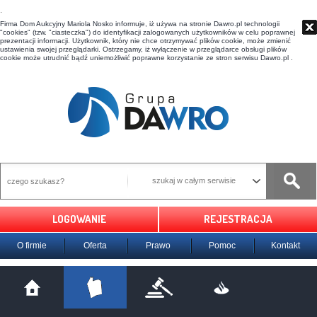
t
Firma Dom Aukcyjny Mariola Nosko informuje, iż używa na stronie Dawro.pl technologii
"cookies" (tzw. "ciasteczka") do identyfikacji zalogowanych użytkowników w celu poprawnej
prezentacji informacji. Użytkownik, który nie chce otrzymywać plików cookie, może zmienić
ustawienia swojej przeglądarki. Ostrzegamy, iż wyłączenie w przeglądarce obsługi plików
cookie może utrudnić bądź uniemożliwić poprawne korzystanie ze stron serwisu Dawro.pl .
szukaj w całym serwisie
LOGOWANIE
REJESTRACJA
O firmie
Oferta
Prawo
Pomoc
Kontakt