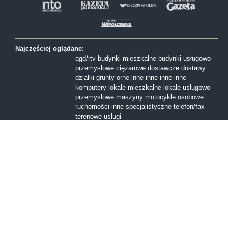
Najczęściej oglądane:
agd/rtv
budynki mieszkalne
budynki usługowo-
przemysłowe
ciężarowe
dostawcze
dostawy
działki
grunty orne
inne
inne
inne
inne
komputery
lokale mieszkalne
lokale usługowo-
przemysłowe
maszyny
motocykle
osobowe
ruchomości inne
specjalistyczne
telefon/fax
terenowe
usługi
Formy sprzedaży:
I licytacja
II licytacja
III licytacja
inne
konkurs
ofert
przetarg nieograniczony
Przetarg ofertowy
sprzedaż z wolnej reki
Województwa:
dolnośląskie
kujawsko-pomorskie
lubelskie
lubuskie
mazowieckie
małopolskie
opolskie
podkarpackie
podlaskie
pomorskie
śląskie
świętokrzyskie
warmińsko-mazurskie
wielkopolskie
zachodniopomorskie
łódzkie
Miasta: