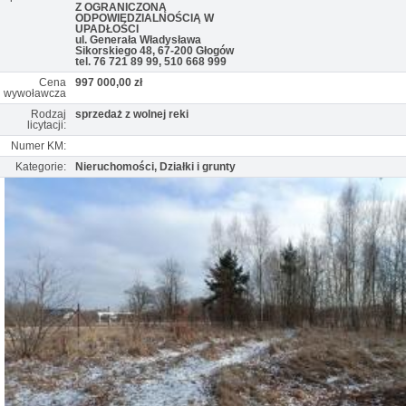
Z OGRANICZONĄ
ODPOWIEDZIALNOŚCIĄ W
UPADŁOŚCI
ul. Generała Władysława
Sikorskiego 48, 67-200 Głogów
tel. 76 721 89 99, 510 668 999
Cena
997 000,00 zł
wywoławcza
Rodzaj
sprzedaż z wolnej reki
licytacji:
Numer KM:
Kategorie:
Nieruchomości, Działki i grunty