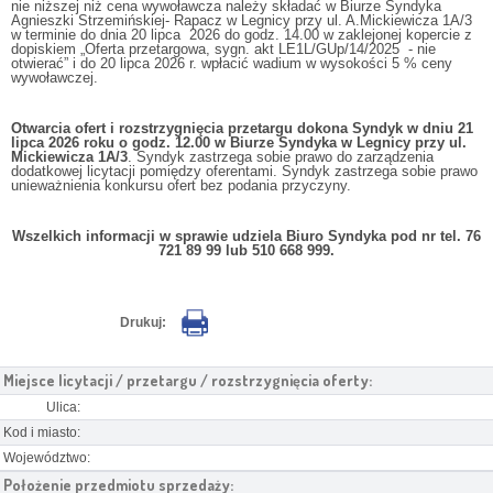
nie niższej niż cena wywoławcza należy składać w Biurze Syndyka
Agnieszki Strzemińskiej- Rapacz w Legnicy przy ul. A.Mickiewicza 1A/3
w terminie do dnia 20 lipca 2026 do godz. 14.00 w zaklejonej kopercie z
dopiskiem „Oferta przetargowa, sygn. akt LE1L/GUp/14/2025 - nie
otwierać” i do 20 lipca 2026 r. wpłacić wadium w wysokości 5 % ceny
wywoławczej.
Otwarcia ofert i rozstrzygnięcia przetargu dokona Syndyk w dniu 21
lipca 2026 roku o godz. 12.00 w Biurze Syndyka w Legnicy przy ul.
Mickiewicza 1A/3
. Syndyk zastrzega sobie prawo do zarządzenia
dodatkowej licytacji pomiędzy oferentami. Syndyk zastrzega sobie prawo
unieważnienia konkursu ofert bez podania przyczyny.
Wszelkich informacji w sprawie udziela Biuro Syndyka pod nr tel. 76
721 89 99 lub 510 668 999.
Drukuj:
Miejsce licytacji / przetargu / rozstrzygnięcia oferty:
Ulica:
Kod i miasto:
Województwo:
Położenie przedmiotu sprzedaży: