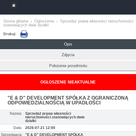
Strona główna
›
Ogloszenia
›
Sprzedaż prawa własności nieruchomości
stanowiących dwie działki
Drukuj:
Opis
Zdjęcia
Położenie przedmiotu
OGŁOSZENIE NIEAKTUALNE
"E & D" DEVELOPMENT SPÓŁKA Z OGRANICZONĄ
ODPOWIEDZIALNOŚCIĄ W UPADŁOŚCI
Nazwa:
Sprzedaż prawa własności
nieruchomości stanowiących dwie
działki
Data:
2026-07-21 12:00
Sprzedawca:
"E & D" DEVELOPMENT SPÓŁKA