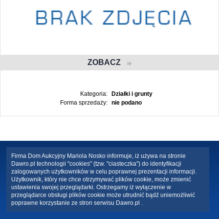
ZOBACZ
Kategoria:
Działki i grunty
Forma sprzedaży:
nie podano
Firma Dom Aukcyjny Mariola Nosko informuje, iż używa na stronie
Dawro.pl technologii "cookies" (tzw. "ciasteczka") do identyfikacji
zalogowanych użytkowników w celu poprawnej prezentacji informacji.
Użytkownik, który nie chce otrzymywać plików cookie, może zmienić
ustawienia swojej przeglądarki. Ostrzegamy iż wyłączenie w
przeglądarce obsługi plików cookie może utrudnić bądź uniemożliwić
poprawne korzystanie ze stron serwisu Dawro.pl .