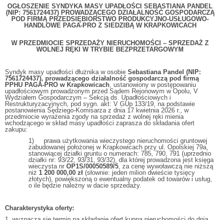
OGŁOSZENIE SYNDYKA MASY UPADŁOŚCI SEBASTIANA PANDEL
(NIP: 7561724437) PROWADZĄCEGO DZIAŁALNOŚĆ GOSPODARCZĄ
POD FIRMĄ PRZEDSIĘBIORSTWO PRODUKCYJNO-USŁUGOWO-
HANDLOWE PAGA-PRO Z SIEDZIBĄ W KRAPKOWICACH
W PRZEDMIOCIE SPRZEDAŻY NIERUCHOMOŚCI – SPRZEDAŻ Z
WOLNEJ RĘKI W TRYBIE BEZPRZETARGOWYM
Syndyk masy upadłości dłużnika w osobie
Sebastiana Pandel (NIP:
7561724437), prowadzącego działalność gospodarczą pod firmą
PPHU PAGA-PRO w Krapkowicach
, ustanowiony w postępowaniu
upadłościowym prowadzonym przed Sądem Rejonowym w Opolu, V
Wydziałem Gospodarczym – Sekcją ds. Upadłościowych i
Restrukturyzacyjnych, pod sygn. akt: V GUp 133/19, na podstawie
postanowienia Sędziego-Komisarza z dnia 17 kwietnia 2026 r., w
przedmiocie wyrażenia zgody na sprzedaż z wolnej ręki mienia
wchodzącego w skład masy upadłości zaprasza do składania ofert
zakupu:
1) prawa użytkowania wieczystego nieruchomości gruntowej
zabudowanej położonej w Krapkowicach przy ul. Opolskiej 79a,
stanowiącej działki gruntu o numerach: 785, 790, 791 (uprzednio
działki nr: 93/22, 93/31, 93/32), dla której prowadzona jest księga
wieczysta nr
OP1S/00050589/5
, za cenę wywoławczą nie niższą
niż
1 200 000,00 zł
(słownie: jeden milion dwieście tysięcy
złotych), powiększoną o ewentualny podatek od towarów i usług,
o ile będzie należny w dacie sprzedaży.
Charakterystyka oferty:
1. wyznacza się termin na składanie ofert kupna nieruchomości do dnia