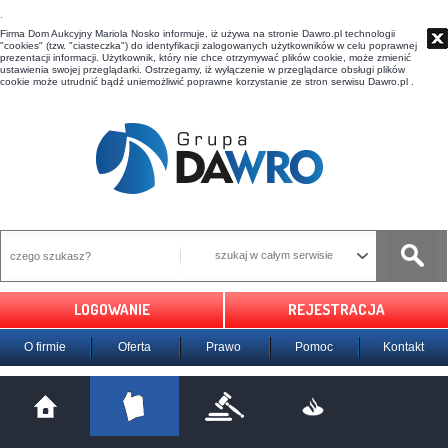
t
Firma Dom Aukcyjny Mariola Nosko informuje, iż używa na stronie Dawro.pl technologii
"cookies" (tzw. "ciasteczka") do identyfikacji zalogowanych użytkowników w celu poprawnej
prezentacji informacji. Użytkownik, który nie chce otrzymywać plików cookie, może zmienić
ustawienia swojej przeglądarki. Ostrzegamy, iż wyłączenie w przeglądarce obsługi plików
cookie może utrudnić bądź uniemożliwić poprawne korzystanie ze stron serwisu Dawro.pl .
szukaj w całym serwisie
LOGOWANIE
REJESTRACJA
O firmie
Oferta
Prawo
Pomoc
Kontakt