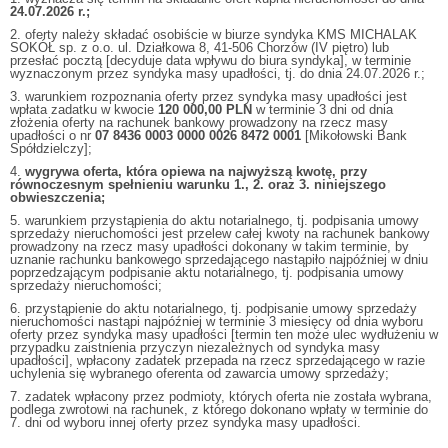
24.07.2026 r.;
2. oferty należy składać osobiście w biurze syndyka KMS MICHALAK
SOKÓŁ sp. z o.o. ul. Działkowa 8, 41-506 Chorzów (IV piętro) lub
przesłać pocztą [decyduje data wpływu do biura syndyka], w terminie
wyznaczonym przez syndyka masy upadłości, tj. do dnia 24.07.2026 r.;
3. warunkiem rozpoznania oferty przez syndyka masy upadłości jest
wpłata zadatku w kwocie
120 000,00 PLN
w terminie 3 dni od dnia
złożenia oferty na rachunek bankowy prowadzony na rzecz masy
upadłości o nr
07 8436 0003 0000 0026 8472 0001
[Mikołowski Bank
Spółdzielczy];
4.
wygrywa oferta, która opiewa na najwyższą kwotę, przy
równoczesnym spełnieniu warunku 1., 2. oraz 3. niniejszego
obwieszczenia;
5. warunkiem przystąpienia do aktu notarialnego, tj. podpisania umowy
sprzedaży nieruchomości jest przelew całej kwoty na rachunek bankowy
prowadzony na rzecz masy upadłości dokonany w takim terminie, by
uznanie rachunku bankowego sprzedającego nastąpiło najpóźniej w dniu
poprzedzającym podpisanie aktu notarialnego, tj. podpisania umowy
sprzedaży nieruchomości;
6. przystąpienie do aktu notarialnego, tj. podpisanie umowy sprzedaży
nieruchomości nastąpi najpóźniej w terminie 3 miesięcy od dnia wyboru
oferty przez syndyka masy upadłości [termin ten może ulec wydłużeniu w
przypadku zaistnienia przyczyn niezależnych od syndyka masy
upadłości], wpłacony zadatek przepada na rzecz sprzedającego w razie
uchylenia się wybranego oferenta od zawarcia umowy sprzedaży;
7. zadatek wpłacony przez podmioty, których oferta nie została wybrana,
podlega zwrotowi na rachunek, z którego dokonano wpłaty w terminie do
7. dni od wyboru innej oferty przez syndyka masy upadłości.