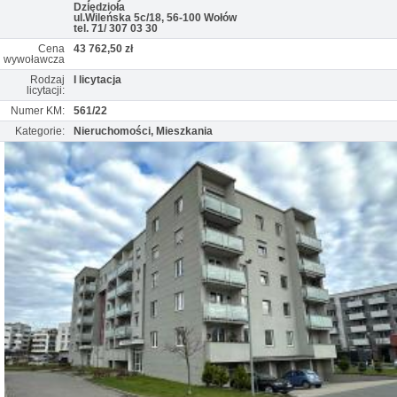
Dziędzioła
ul.Wileńska 5c/18, 56-100 Wołów
tel. 71/ 307 03 30
Cena
43 762,50 zł
wywoławcza
Rodzaj
I licytacja
licytacji:
Numer KM:
561/22
Kategorie:
Nieruchomości, Mieszkania