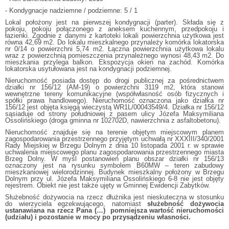
- Kondygnacje nadziemne / podziemne: 5 / 1
Lokal położony jest na pierwszej kondygnacji (parter). Składa się z
pokoju, pokoju połączonego z aneksem kuchennym, przedpokoju i
łazienki. Zgodnie z danymi z kartoteki lokali powierzchnia użytkowa jest
równa 42,69 m2. Do lokalu mieszkalnego przynależy komórka lokatorska
nr 0/14 o powierzchni 5,74 m2. Łączna powierzchnia użytkowa lokalu
wraz z powierzchnią pomieszczenia przynależnego wynosi 48,43 m2. Do
mieszkania przylega balkon. Ekspozycja okien na zachód. Komórka
lokatorska usytułowana jest na kondygnacji podziemnej.
Nieruchomość posiada dostęp do drogi publicznej za pośrednictwem
działki nr 156/12 (AM-19) o powierzchni 3119 m2, która stanowi
wewnętrzne tereny komunikacyjne (współwłasność osób fizycznych i
spółki prawa handlowego). Nieruchomość oznaczona jako działka nr
156/12 jest objęta księgą wieczystą WR1L/00043549/4. Działka nr 156/12
sąsiaduje od strony południowej z pasem ulicy Józefa Maksymiliana
Ossolińskiego (droga gminna nr 102702D, nawierzchnia z asfaltobetonu).
Nieruchomość znajduje się na terenie objętym miejscowym planem
zagospodarowania przestrzennego przyjętym uchwałą nr XXXIII/340/2001
Rady Miejskiej w Brzegu Dolnym z dnia 10 listopada 2001 r. w sprawie
uchwalenia miejscowego planu zagospodarowania przestrzennego miasta
Brzeg Dolny. W myśl postanowień planu obszar działki nr 156/13
oznaczony jest na rysunku symbolem B60MW – teren zabudowy
mieszkaniowej wielorodzinnej. Budynek mieszkalny położony w Brzegu
Dolnym przy ul. Józefa Maksymiliana Ossolińskiego 6-8 nie jest objęty
rejestrem. Obiekt nie jest także ujęty w Gminnej Ewidencji Zabytków.
Służebność dożywocia na rzecz dłużnika jest nieskuteczna w stosunku
do wierzyciela egzekwującego, natomiast
służebność dożywocia
ustanawiana na rzecz Pana (…) pomniejsza wartość nieruchomości
(udziału) i pozostanie w mocy po przysądzeniu własności.