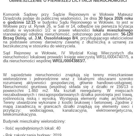
OBWIESZCZENIE O PIERWSZEJ LICYTACJI NIERUCHOMOŚCI
Komornik Sądowy przy Sądzie Rejonowym w Wołowie Mateusz
Dziędzioła podaje do publicznej wiadomości, że dnia
30 lipca 2026 roku
o godzinie 12:15
w budynku Sądu Rejonowego w Wołowie, to jest w
Wołowie przy ul. Rynek 26, w Sali nr 14, odbędzie się pierwsza licytacja
udziału w wysokości 1/2 w prawie własności
lokalu mieszkalnego
stanowiącego odrębną nieruchomość, położonego pod adresem:
56-120
Brzeg Dolny, ul. J.M. Ossolińskiego 8/4
, przysługującego właścicielowi
na podstawie umowy darowizny zawartej z dłużniczką a uznanej za
bezskuteczną w stosunku do wierzyciela.
Sąd Rejonowy w Wołowie, IV Wydział Ksiąg Wieczystych dla
nieruchomości lokalowej prowadzi księgę wieczystą WR1L/00047407/5, a
dla nieruchomości wspólnej
WR1L/00043883/7.
W sąsiedztwie nieruchomości znajdują się tereny mieszkaniowe
wielorodzinne i jednorodzinne wraz z lokalnymi obszarami szeroko
rozumianej aktywności gospodarczej, głównie handlowo-usługowej.
Nieruchomość gruntowa (wspólna) składa się z działki nr 156/13 o
powierzchni 1.460 m2. Ma kształt nieregularny. W miejscach
niezabudowanych i niezagospodarowanych działka porośnięta jest trawą,
roślinnością niską i wysoką. Występują elementy małej architektury.
Tereny utwardzone wykonane z kostki brukowej i betonowej. Zgodnie z
mapą zasadniczą w granicach działki znajdują się elementy sieci i
przyłączy: wodociągowa, kanalizacyjna, elektroenergetyczna,
telekomunikacyjna.
Budynek mieszkalny wielorodzinny:
- Ilość wyodrębnionych lokali: 40
- Rok zakończenia budowy: 2019