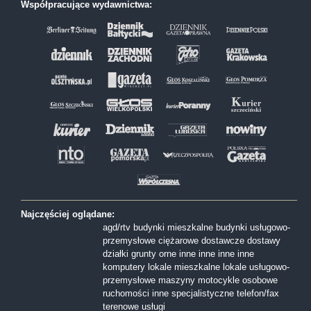
Współpracujące wydawnictwa:
Najczęściej oglądane:
agd/rtv
budynki mieszkalne
budynki usługowo-
przemysłowe
ciężarowe
dostawcze
dostawy
działki
grunty orne
inne
inne
inne
inne
komputery
lokale mieszkalne
lokale usługowo-
przemysłowe
maszyny
motocykle
osobowe
ruchomości inne
specjalistyczne
telefon/fax
terenowe
usługi