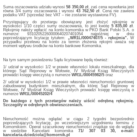
Suma oszacowania udziału wynosi
58 350,00 zł
, zaś cena wywołania jest
równa 3/4 sumy oszacowania i wynosi
43 762,50 zł
. Cena nie zawiera
podatku VAT (sprzedaż bez VAT – nie zostanie wystawiona FV).
Przystępujący do przetargu obowiązany jest złożyć rękojmię w
wysokości 1/10 części sumy oszacowania, to jest kwotę
5 835,00 zł
.
Rękojmię należy wpłacić na konto komornika w PKO Bank Polski S.A. o
numerze: 93102052260000640207401054 najpóźniej w dniu
poprzedzającym licytację tytułem:
„WR1L/00047407/5 - rękojmia”.
W
przypadku przelewu na konto za termin złożenia rękojmi uważa się
moment wpływu środków na konto bankowe Komornika.
Na tym samym posiedzeniu Sądu licytowane będą również:
1/ udział w wysokości 1/2 w prawie własności lokalu mieszkalnego, dla
którego Sąd Rejonowy w Wołowie, IV Wydział Ksiąg Wieczystych
prowadzi księgę wieczystą o numerze
WR1L/00045982/5
oraz
2/ udział w wysokości 1/2 w prawie własności nieruchomości gruntowej
zabudowanej budynkiem mieszkalnym, dla której Sąd Rejonowy w
Wołowie, IV Wydział Ksiąg Wieczystych prowadzi księgę wieczystą o
numerze
WR1L/00045202/4
Do każdego z tych przetargów należy uiścić odrębną rękojmię.
Szczegóły w odrębnych obwieszczeniach.
Nieruchomość można oglądać w ciągu 2 tygodni bezpośrednio
poprzedzających licytację, po wcześniejszym uzgodnieniu terminu z
Komornikiem. Operat szacunkowy nieruchomości znajduje się do wglądu
w siedzibie Kancelarii komornika
71/ 307 03 30, e-mail:
kancelaria.dziedziola@komornik.pl