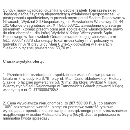
Syndyk masy upadłości dłużnika w osobie
Izabeli Tomaszewskiej
będącej osobą fizyczną nieprowadzącą działalności gospodarczej, w
postępowaniu upadłościowym prowadzonym przed Sądem Rejonowym w
Gliwicach, Wydział XII Gospodarczy, ul. Powstańców Warszawy 23, 44-
101 Gliwice o sygnaturze akt XII GUp 688/21, zawiadamia o przetargu
pisemnym, którego przedmiotem jest spółdzielcze własnościowe prawo
do nieruchomości, dla której Wydział V Ksiąg Wieczystych Sądu
Rejonowego w Tarnowskich Górach prowadzi księgę wieczystą o nr
GL1T/00084788/8 stanowiący
lokal mieszkalny
nr 7, położony w
budynku nr 87/II przy ulicy Marii Curie-Skłodowskiej w Piekarach
Śląskich o łącznej powierzchni 53,70 m2.
Charakterystyka oferty:
1. Przedmiotem przetargu jest spółdzielcze własnościowe prawo do
lokalu nr 7, w budynku 87/II, przy ul. Marii Curie-Skłodowskiej, Piekary
Śląskie, o łącznej powierzchni 53,70 m2, dla której Wydział V Ksiąg
Wieczystych Sądu Rejonowego w Tarnowskich Górach prowadzi księgę
wieczystą o nr GL1T/00084788/8.
2. Cena wywoławcza nieruchomości to
287 500,00 PLN
, co stanowi
100% oszacowanej wartości biorąc za podstawę wartość rynkową
wynikającą z operatu szacunkowego sporządzonego przez rzeczoznawcę
majątkowego w osobie Aleksandra Gzyla (Gzyl). Jest to jednocześnie
minimalna kwota sprzedaży.