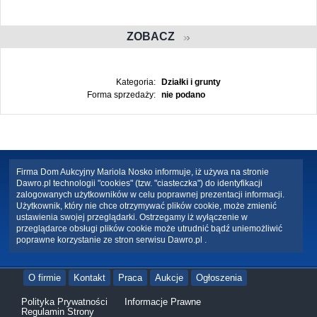
ZOBACZ
Kategoria:
Działki i grunty
Forma sprzedaży:
nie podano
Firma Dom Aukcyjny Mariola Nosko informuje, iż używa na stronie
Dawro.pl technologii "cookies" (tzw. "ciasteczka") do identyfikacji
zalogowanych użytkowników w celu poprawnej prezentacji informacji.
Użytkownik, który nie chce otrzymywać plików cookie, może zmienić
ustawienia swojej przeglądarki. Ostrzegamy iż wyłączenie w
przeglądarce obsługi plików cookie może utrudnić bądź uniemożliwić
poprawne korzystanie ze stron serwisu Dawro.pl .
O firmie
Kontakt
Praca
Aukcje
Ogłoszenia
Polityka Prywatności
Informacje Prawne
Regulamin Strony