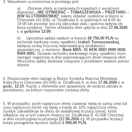
3. Warunkiem uczestnictwa w przetargu jest:
a) Złożenie oferty w zamkniętych kopertach z wyraźnym
dopiskiem
„NIE OTWIERAĆ – TOMASZEWSKA – PRZETARG –
[KW GL1T/00084788/8]”
należy składać osobiście w biurze w
Chorzowie (41-506), ul. Działkowa 8, w godzinach od 8:00 do
19:00 lub przesłać pocztą (decyduje data i godzina wpływu do
biura syndyka). Termin składania ofert upłynie w dniu
17.06.2026
r. o godzinie 12:00
.
b) Uprzednia wpłata wadium w kwocie
28 750,00 PLN
na
rachunek bankowy masy upadłości
Izabeli Tomaszewskiej
,
będącej osobą fizyczną nieprowadzącą działalności
gospodarczej, o numerze:
Bank MBS: 41 8436 0003 0000 0026
8404 0001
. Uznanie rachunku bankowego masy upadłości musi
nastąpić najpóźniej w dniu poprzedzającym dzień otwarcia ofert.
Wszystkie opłaty bankowe związane z przelewem wadium ponosi
oferent.
4. Rozpoznanie ofert nastąpi w Biurze Syndyka Marcina Mirosława
Kubiczka w Chorzowie (41-506) ul. Działkowa 8, w dniu
17.06.2026 r. o
godz. 12:15
. Każdy z oferentów jest uprawniony do wzięcia udziału w
posiedzeniu, na którym rozpoznane zostaną oferty.
5. W przypadku, jeżeli najwyższe oferty zawierać będą tę samą cenę lub
ceny najwyższe różnić się będą o kwotę do 10% najwyższej oferty,
Syndyk zakwalifikuje te oferty do dodatkowej licytacji ustnej, która
odbędzie się w tym samym miejscu (ul. Działkowa 8, 41-506 Chorzów),
w dniu rozstrzygnięcia przetargu
(17.06.2026 r.).
W przypadku licytacji
kwota postąpienia wynosić będzie
2 000,00 PLN.