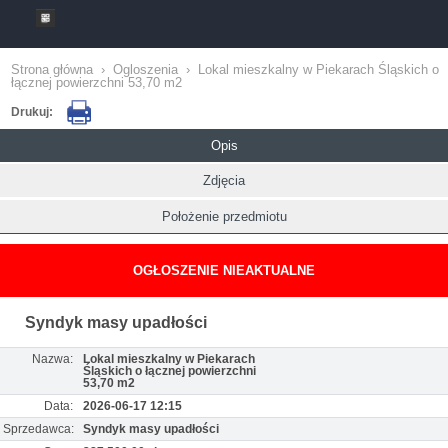
Strona główna
›
Ogloszenia
›
Lokal mieszkalny w Piekarach Śląskich o
łącznej powierzchni 53,70 m2
Drukuj:
Opis
Zdjęcia
Położenie przedmiotu
OGŁOSZENIE NIEAKTUALNE
Syndyk masy upadłości
Nazwa:
Lokal mieszkalny w Piekarach
Śląskich o łącznej powierzchni
53,70 m2
Data:
2026-06-17 12:15
Sprzedawca:
Syndyk masy upadłości