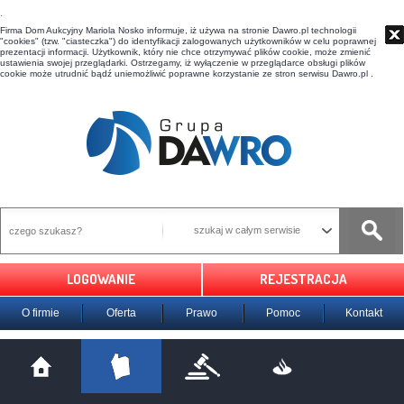
t
Firma Dom Aukcyjny Mariola Nosko informuje, iż używa na stronie Dawro.pl technologii
"cookies" (tzw. "ciasteczka") do identyfikacji zalogowanych użytkowników w celu poprawnej
prezentacji informacji. Użytkownik, który nie chce otrzymywać plików cookie, może zmienić
ustawienia swojej przeglądarki. Ostrzegamy, iż wyłączenie w przeglądarce obsługi plików
cookie może utrudnić bądź uniemożliwić poprawne korzystanie ze stron serwisu Dawro.pl .
szukaj w całym serwisie
LOGOWANIE
REJESTRACJA
O firmie
Oferta
Prawo
Pomoc
Kontakt