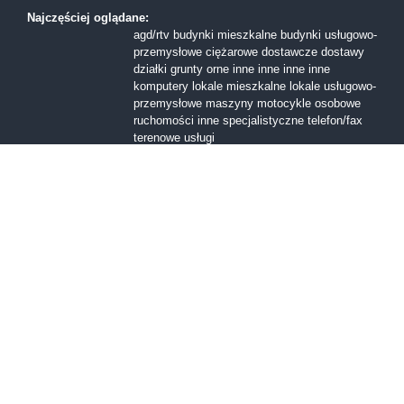
Najczęściej oglądane:
agd/rtv
budynki mieszkalne
budynki usługowo-
przemysłowe
ciężarowe
dostawcze
dostawy
działki
grunty orne
inne
inne
inne
inne
komputery
lokale mieszkalne
lokale usługowo-
przemysłowe
maszyny
motocykle
osobowe
ruchomości inne
specjalistyczne
telefon/fax
terenowe
usługi
Formy sprzedaży:
I licytacja
II licytacja
III licytacja
inne
konkurs
ofert
przetarg nieograniczony
Przetarg ofertowy
sprzedaż z wolnej reki
Województwa:
dolnośląskie
kujawsko-pomorskie
lubelskie
lubuskie
mazowieckie
małopolskie
opolskie
podkarpackie
podlaskie
pomorskie
śląskie
świętokrzyskie
warmińsko-mazurskie
wielkopolskie
zachodniopomorskie
łódzkie
Miasta:
Bolesławiec
Bytom
Gdańsk
Giżycko
Kartuzy
Kielce
Kraków
Kłodzko
Legnica
Lubin
Lublin
Lębork
Łódź
Malbork
Mława
Oświęcim
Poznań
Sandomierz
Szamotuły
Szczecin
Tarnów