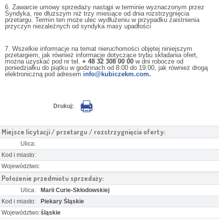
6. Zawarcie umowy sprzedaży nastąpi w terminie wyznaczonym przez
Syndyka, nie dłuższym niż trzy miesiące od dnia rozstrzygnięcia
przetargu. Termin ten może ulec wydłużeniu w przypadku zaistnienia
przyczyn niezależnych od syndyka masy upadłości
7. Wszelkie informacje na temat nieruchomości objętej niniejszym
przetargiem, jak również informacje dotyczące trybu składania ofert,
można uzyskać pod nr tel.
+ 48 32 308 00 00
w dni robocze od
poniedziałku do piątku w godzinach od 8:00 do 19:00, jak również drogą
elektroniczną pod adresem
info@kubiczekm.com
.
Drukuj:
Miejsce licytacji / przetargu / rozstrzygnięcia oferty:
Ulica:
Kod i miasto:
Województwo:
Położenie przedmiotu sprzedaży:
Ulica:
Marii Curie-Skłodowskiej
Kod i miasto:
Piekary Śląskie
Województwo:
śląskie