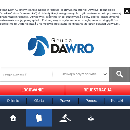
t
Firma Dom Aukcyjny Mariola Nosko informuje, iż używa na stronie Dawro.pl technologii
"cookies" (tzw. "ciasteczka") do identyfikacji zalogowanych użytkowników w celu poprawnej
prezentacji informacji. Użytkownik, który nie chce otrzymywać plików cookie, może zmienić
ustawienia swojej przeglądarki. Ostrzegamy, iż wyłączenie w przeglądarce obsługi plików
cookie może utrudnić bądź uniemożliwić poprawne korzystanie ze stron serwisu Dawro.pl .
szukaj w całym serwisie
LOGOWANIE
REJESTRACJA
O firmie
Oferta
Prawo
Pomoc
Kontakt