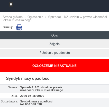
Strona główna
›
Ogloszenia
›
Sprzedaż: 1/2 udziału w prawie własności
lokalu mieszkalnego
Drukuj:
Opis
Zdjęcia
Położenie przedmiotu
OGŁOSZENIE NIEAKTUALNE
Syndyk masy upadłości
Nazwa:
Sprzedaż: 1/2 udziału w prawie
własności lokalu mieszkalnego
Data:
2026-06-16 00:00
Sprzedawca:
Syndyk masy upadłości
tel. 600 538 538