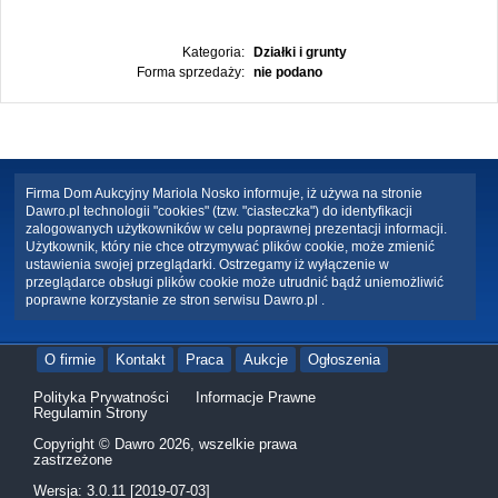
Kategoria:
Działki i grunty
Forma sprzedaży:
nie podano
Firma Dom Aukcyjny Mariola Nosko informuje, iż używa na stronie
Dawro.pl technologii "cookies" (tzw. "ciasteczka") do identyfikacji
zalogowanych użytkowników w celu poprawnej prezentacji informacji.
Użytkownik, który nie chce otrzymywać plików cookie, może zmienić
ustawienia swojej przeglądarki. Ostrzegamy iż wyłączenie w
przeglądarce obsługi plików cookie może utrudnić bądź uniemożliwić
poprawne korzystanie ze stron serwisu Dawro.pl .
O firmie
Kontakt
Praca
Aukcje
Ogłoszenia
Polityka Prywatności
Informacje Prawne
Regulamin Strony
Copyright © Dawro 2026, wszelkie prawa
zastrzeżone
Wersja: 3.0.11 [2019-07-03]