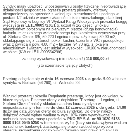
Syndyk masy upadłości w postępowaniu osoby fizycznej nieprowadzącej
działalności gospodarczej ogłasza przetarg pisemny, ofertowy,
nieograniczony na sprzedaż z wolnej ręki nieruchomości upadłego w
postaci 1/2 udziału w prawie własności lokalu mieszkalnego, dla której
Sąd Rejonowy w Legnicy VI Wydział Ksiąg Wieczystych prowadzi księgę
wieczystą nr
LE1L/00057230/1
tj. udział w 1/2 części w lokalu
mieszkalnym położonym na pierwszym piętrze (druga kondygnacja)
budynku mieszkalnego wielorodzinnego typu kamienica czynszowa przy
ul. Stefana Okrzei 6/5, 59-220 Legnica o pow. użytkowej 89,90 m2,
składającego się z czterech pokoi, kuchni, łazienki z WC i przedpokoju
wraz z piwnicą o pow. 4,80 m2 – łącznie 94,70 m2, z lokalem
mieszkalnym związany jest udział w wysokości 10/100 w nieruchomości
wspólnej (KW nr LE1L/00056429/6)
za cenę wywoławczą (nie niższa niż)
116 000,00 zł
(sto szesnaście tysięcy złotych).
Przetarg odbędzie się
w dniu 16
czerwca 202
6 r. o godz. 9.00
w biurze
syndyka w Bielawie (58-260), ul. Wolności 23.
Warunki przetargu określa Regulamin przetargu, który jest do wglądu w
biurze syndyka. Pisemne oferty z dopiskiem "Przetarg – Legnica, ul.
Stefana Okrzei” należy składać na adres biura syndyka w
nieprzekraczalnym terminie
do dnia
12 czerwca 202
6 r.
do godz. 14.00
(liczy się data wpływu oferty do biura syndyka). Do oferty należy
dołączyć dowód wpłaty wadium w wys. 10% ceny wywoławczej na
rachunek bankowy masy upadłości w
PKO BP S.A. nr 90 1020 5138
0000 9102 0545 5250
w terminie jak wyżej (liczy się data wpływu wadium
na rachunek bankowy). Zastrzega się prawo swobodnego wyboru
oferenta, prowadzenia dodatkowych rokowań oraz prawo zmiany lub