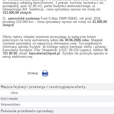
stanowiący odrębną nieruchomość, 2 pokoje, kuchnia, łazienka z wc,
przedpokój, pow. 67,90 m2, parter budynku wielorodzinnego, ul.
Głowackiego 8/4, Świdnica) - cena sprzedaży wynosi nie mniej niż
313.000,00 złotych
.
2)
samochód osobowy
Ford S-Max DWR 0584G, rok prod. 2016,
przebieg 219.000 km – cena sprzedaży wynosi nie mniej niż
21.000,00
złotych
Oferty należy składać pisemnie przesyłając je wyłącznie listem
poleconym na niżej wymieniony adres
do 30.06.2026 roku
. Majątek
zostanie sprzedany za najwyższą oferowaną cenę. Szczegółowych
informacji udziela Syndyk, do którego należy kierować oferty i pytania -
Kancelaria Syndyka, Plac Słowiański 1/315, 59-220 Legnica, telefon
76
721 80 60
, email:
kancelaria@kpsd.pl
. Syndyk nie przesyła operatu w
wersji elektronicznej.
Drukuj:
Miejsce licytacji / przetargu / rozstrzygnięcia oferty:
Ulica:
Kod i miasto:
Województwo:
Położenie przedmiotu sprzedaży: