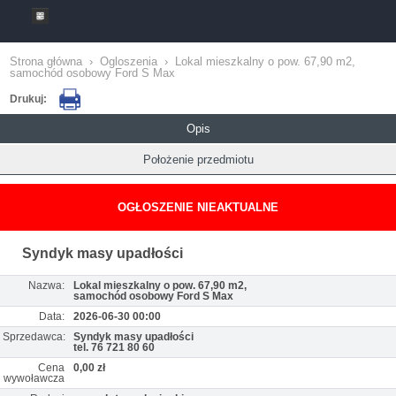
Strona główna
›
Ogloszenia
›
Lokal mieszkalny o pow. 67,90 m2,
samochód osobowy Ford S Max
Drukuj:
Opis
Położenie przedmiotu
OGŁOSZENIE NIEAKTUALNE
Syndyk masy upadłości
Nazwa:
Lokal mieszkalny o pow. 67,90 m2,
samochód osobowy Ford S Max
Data:
2026-06-30 00:00
Sprzedawca:
Syndyk masy upadłości
tel. 76 721 80 60
Cena
0,00 zł
wywoławcza