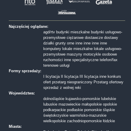
Najczęściej oglądane:
agd/rtv
budynki mieszkalne
budynki usługowo-
przemysłowe
ciężarowe
dostawcze
dostawy
działki
grunty orne
inne
inne
inne
inne
komputery
lokale mieszkalne
lokale usługowo-
przemysłowe
maszyny
motocykle
osobowe
ruchomości inne
specjalistyczne
telefon/fax
terenowe
usługi
Formy sprzedaży:
I licytacja
II licytacja
III licytacja
inne
konkurs
ofert
przetarg nieograniczony
Przetarg ofertowy
sprzedaż z wolnej reki
Województwa:
dolnośląskie
kujawsko-pomorskie
lubelskie
lubuskie
mazowieckie
małopolskie
opolskie
podkarpackie
podlaskie
pomorskie
śląskie
świętokrzyskie
warmińsko-mazurskie
wielkopolskie
zachodniopomorskie
łódzkie
Miasta: