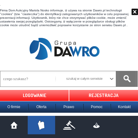
t
Firma Dom Aukcyjny Mariola Nosko informuje, iż używa na stronie Dawro.pl technologii
"cookies" (tzw. "ciasteczka") do identyfikacji zalogowanych użytkowników w celu poprawnej
prezentacji informacji. Użytkownik, który nie chce otrzymywać plików cookie, może zmienić
ustawienia swojej przeglądarki. Ostrzegamy, iż wyłączenie w przeglądarce obsługi plików
cookie może utrudnić bądź uniemożliwić poprawne korzystanie ze stron serwisu Dawro.pl .
szukaj w całym serwisie
LOGOWANIE
REJESTRACJA
O firmie
Oferta
Prawo
Pomoc
Kontakt