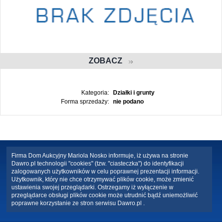
ZOBACZ
Kategoria:
Działki i grunty
Forma sprzedaży:
nie podano
Firma Dom Aukcyjny Mariola Nosko informuje, iż używa na stronie
Dawro.pl technologii "cookies" (tzw. "ciasteczka") do identyfikacji
zalogowanych użytkowników w celu poprawnej prezentacji informacji.
Użytkownik, który nie chce otrzymywać plików cookie, może zmienić
ustawienia swojej przeglądarki. Ostrzegamy iż wyłączenie w
przeglądarce obsługi plików cookie może utrudnić bądź uniemożliwić
poprawne korzystanie ze stron serwisu Dawro.pl .