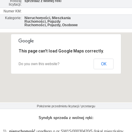
Rodzaj
sprzedaż z wolnej reki
licytacji:
Numer KM:
Kategorie:
Nieruchomości, Mieszkania
Ruchomości, Pojazdy
Ruchomości, Pojazdy, Osobowe
This page can't load Google Maps correctly.
OK
Do you own this website?
Położenie przedmiotu licytacji / przetargu
Syndyk sprzeda z wolnej ręki:
1)
nieruchomość
upadłego o nr SW1S/00030420/5 (lokal mieszkalny