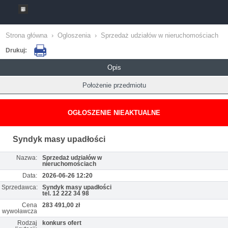
Strona główna
›
Ogloszenia
›
Sprzedaż udziałów w nieruchomościach
Drukuj:
Opis
Położenie przedmiotu
OGŁOSZENIE NIEAKTUALNE
Syndyk masy upadłości
Nazwa:
Sprzedaż udziałów w
nieruchomościach
Data:
2026-06-26 12:20
Sprzedawca:
Syndyk masy upadłości
tel. 12 222 34 98
Cena
283 491,00 zł
wywoławcza
Rodzaj
konkurs ofert