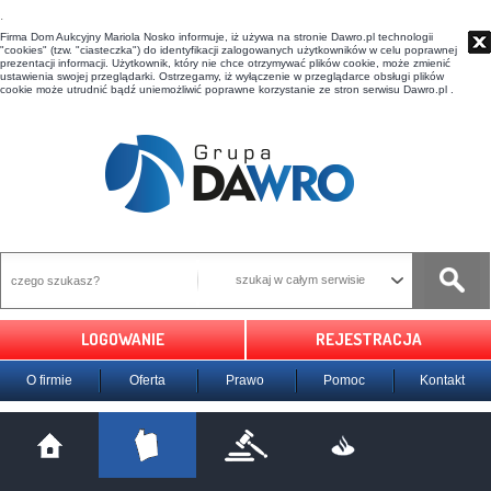
t
Firma Dom Aukcyjny Mariola Nosko informuje, iż używa na stronie Dawro.pl technologii
"cookies" (tzw. "ciasteczka") do identyfikacji zalogowanych użytkowników w celu poprawnej
prezentacji informacji. Użytkownik, który nie chce otrzymywać plików cookie, może zmienić
ustawienia swojej przeglądarki. Ostrzegamy, iż wyłączenie w przeglądarce obsługi plików
cookie może utrudnić bądź uniemożliwić poprawne korzystanie ze stron serwisu Dawro.pl .
szukaj w całym serwisie
LOGOWANIE
REJESTRACJA
O firmie
Oferta
Prawo
Pomoc
Kontakt