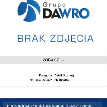
ZOBACZ
Kategoria:
Działki i grunty
Forma sprzedaży:
nie podano
Firma Dom Aukcyjny Mariola Nosko informuje, iż używa na stronie