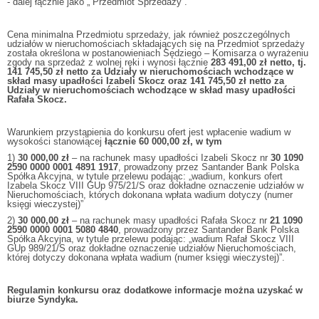
- dalej łącznie jako „ Przedmiot Sprzedaży”.
Cena minimalna Przedmiotu sprzedaży, jak również poszczególnych
udziałów w nieruchomościach składających się na Przedmiot sprzedaży
została określona w postanowieniach Sędziego – Komisarza o wyrażeniu
zgody na sprzedaż z wolnej ręki i wynosi łącznie
283 491,00 zł netto, tj.
141 745,50 zł netto za Udziały w nieruchomościach wchodzące w
skład masy upadłości Izabeli Skocz oraz 141 745,50 zł netto za
Udziały w nieruchomościach wchodzące w skład masy upadłości
Rafała Skocz.
Warunkiem przystąpienia do konkursu ofert jest wpłacenie wadium w
wysokości stanowiącej
łącznie 60 000,00 zł, w tym
1)
30 000,00 zł
– na rachunek masy upadłości Izabeli Skocz nr
30 1090
2590 0000 0001 4891 1917
, prowadzony przez Santander Bank Polska
Spółka Akcyjna, w tytule przelewu podając: „wadium, konkurs ofert
Izabela Skocz VIII GUp 975/21/S oraz dokładne oznaczenie udziałów w
Nieruchomościach, których dokonana wpłata wadium dotyczy (numer
księgi wieczystej)”
2)
30 000,00 zł
– na rachunek masy upadłości Rafała Skocz nr
21 1090
2590 0000 0001 5080 4840
, prowadzony przez Santander Bank Polska
Spółka Akcyjna, w tytule przelewu podając: „wadium Rafał Skocz VIII
GUp 989/21/S oraz dokładne oznaczenie udziałów Nieruchomościach,
której dotyczy dokonana wpłata wadium (numer księgi wieczystej)”.
Regulamin konkursu oraz dodatkowe informacje można uzyskać w
biurze Syndyka.