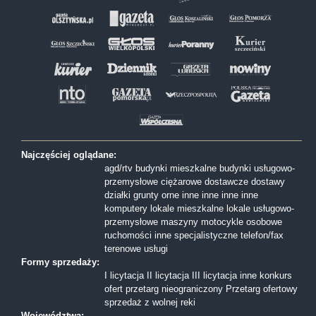
Najczęściej oglądane:
agd/rtv
budynki mieszkalne
budynki usługowo-
przemysłowe
ciężarowe
dostawcze
dostawy
działki
grunty orne
inne
inne
inne
inne
komputery
lokale mieszkalne
lokale usługowo-
przemysłowe
maszyny
motocykle
osobowe
ruchomości inne
specjalistyczne
telefon/fax
terenowe
usługi
Formy sprzedaży:
I licytacja
II licytacja
III licytacja
inne
konkurs
ofert
przetarg nieograniczony
Przetarg ofertowy
sprzedaż z wolnej reki
Województwa: