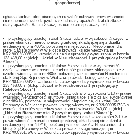
gospodarczej
ogłasza konkurs ofert pisemnych na wybór nabywcy prawa własności
nieruchomości wchodzących w skład masy upadłości Izabeli Skocz i
masy upadłości Rafała Skocz, przedmiotem sprzedaży jest:
przysługujący upadłej Izabeli Skocz udział w wysokości ½ części w
prawie własności nieruchomość gruntowej składającej się z działki
ewidencyjnej o nr 488/5, położonej w miejscowości Niepołomice, dla
której Sąd Rejonowy w Wieliczce prowadzi księgę wieczystą nr
KR2I/00036008/2 o wartości dla celów sprzedaży wymuszonej w kwocie
138 468,00 zł (dalej:
„Udział w Nieruchomości 1 przysługujący Izabeli
Skocz”
);
przysługujący upadłemu Rafałowi Skocz udział w wysokości ½
części w prawie własności nieruchomość gruntowej składającej się z
działki ewidencyjnej o nr 488/5, położonej w miejscowości Niepołomice,
dla której Sąd Rejonowy w Wieliczce prowadzi księgę wieczystą nr
KR2I/00036008/2 o wartości dla celów sprzedaży wymuszonej w kwocie
138 468,00 zł (dalej:
„Udział w Nieruchomości 1 przysługujący
Rafałowi Skocz”)
przysługujący upadłej Izabeli Skocz udział w wysokości 3/10 w prawie
własności nieruchomości gruntowej, składającej się z działki ewidencyjnej
o nr 489/16, położonej w miejscowości Niepołomice, dla której Sąd
Rejonowy w Wieliczce prowadzi księgę wieczystą nr KR2I/00035175/6 o
wartości dla celów sprzedaży wymuszonej w kwocie 949,00 zł (dalej:
„Udział w Nieruchomości 2 przysługujący Izabeli Skocz”);
przysługujący upadłemu Rafałowi Skocz udział w wysokości 3/10 w
prawie własności nieruchomości gruntowej, składającej się z działki
ewidencyjnej o nr 489/16, położonej w miejscowości Niepołomice, dla
której Sąd Rejonowy w Wieliczce prowadzi księgę wieczystą nr
KR2I/00035175/6 o wartości dla celów sprzedaży wymuszonej w kwocie