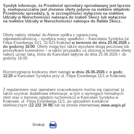
Syndyk informuje, że Przedmiot sprzedaży sprzedawany jest łącznie
tj. niedopuszczalne jest złożenie oferty jedynie na niektóre składniki
Przedmiotu sprzedaży, tj. w szczególności wyłącznie na niektóre
Udziały w Nieruchomości należące do Izabeli Skocz lub wyłącznie
na niektóre Udziały w Nieruchomości należące do Rafała Skocz.
Oferty należy składać do Alerion spółka z ograniczoną
odpowiedzialnością – syndyka masy upadłości – Kancelaria Syndyka (ul.
Filipa Eisenberga 11/1, 31-523 Kraków)
w terminie do dnia 25.06.2026 r.
do godziny 16:00
. Oferty mogą być także wysyłane drogą pocztową lub
przesyłkami kurierskimi – w takim przypadku za złożoną w terminie ofertę
należy uznać taką, która do Kancelarii wpłynie do dnia 25.06.2026 r. do
godziny 16:00.
Rozstrzygnięcie konkursu ofert nastąpi
w dniu 26.06.2026 r. o godz.
12:20
w Kancelarii Syndyka przy ul. Filipa Eisenberga 11/1 w Krakowie.
Z regulaminem oraz operatami szacunkowymi można się zapoznać (a
także uzyskać dodatkowe informacje, w tym o wymogach formalnych
ofert oraz o terminie oględzin ruchomości) w Kancelarii Syndyka w
Krakowie, ul. Filipa Eisenberga 11/1, po uprzednim kontakcie
telefonicznym (
12 222 34 98
) lub na stronie internetowej
www.aegis.pl
Drukuj: