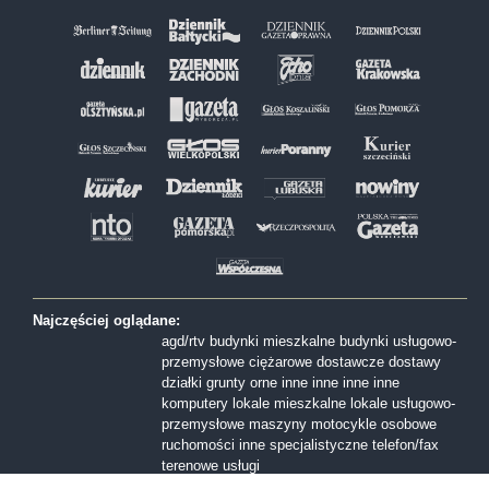
Najczęściej oglądane:
agd/rtv
budynki mieszkalne
budynki usługowo-
przemysłowe
ciężarowe
dostawcze
dostawy
działki
grunty orne
inne
inne
inne
inne
komputery
lokale mieszkalne
lokale usługowo-
przemysłowe
maszyny
motocykle
osobowe
ruchomości inne
specjalistyczne
telefon/fax
terenowe
usługi
Formy sprzedaży: