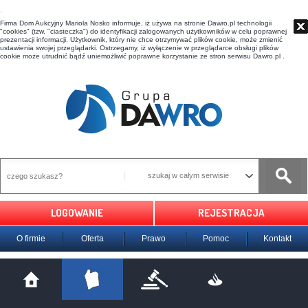
t
Firma Dom Aukcyjny Mariola Nosko informuje, iż używa na stronie Dawro.pl technologii
"cookies" (tzw. "ciasteczka") do identyfikacji zalogowanych użytkowników w celu poprawnej
prezentacji informacji. Użytkownik, który nie chce otrzymywać plików cookie, może zmienić
ustawienia swojej przeglądarki. Ostrzegamy, iż wyłączenie w przeglądarce obsługi plików
cookie może utrudnić bądź uniemożliwić poprawne korzystanie ze stron serwisu Dawro.pl .
szukaj w całym serwisie
LOGOWANIE
REJESTRACJA
O firmie
Oferta
Prawo
Pomoc
Kontakt