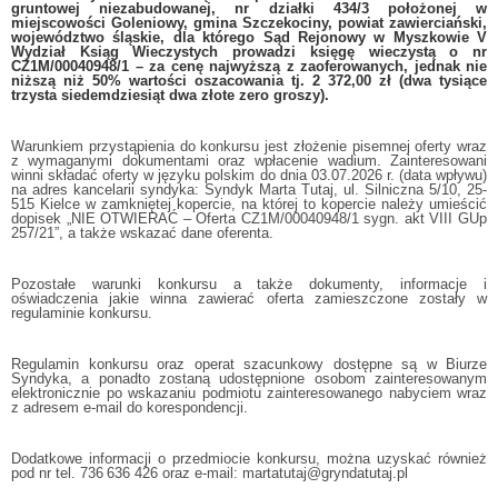
gruntowej niezabudowanej, nr działki 434/3 położonej w
miejscowości Goleniowy, gmina Szczekociny, powiat zawierciański,
województwo śląskie, dla którego Sąd Rejonowy w Myszkowie V
Wydział Ksiąg Wieczystych prowadzi księgę wieczystą o nr
CZ1M/00040948/1 – za cenę najwyższą z zaoferowanych, jednak nie
niższą niż 50% wartości oszacowania tj. 2 372,00 zł (dwa tysiące
trzysta siedemdziesiąt dwa złote zero groszy).
Warunkiem przystąpienia do konkursu jest złożenie pisemnej oferty wraz
z wymaganymi dokumentami oraz wpłacenie wadium. Zainteresowani
winni składać oferty w języku polskim do dnia 03.07.2026 r. (data wpływu)
na adres kancelarii syndyka: Syndyk Marta Tutaj, ul. Silniczna 5/10, 25-
515 Kielce w zamkniętej kopercie, na której to kopercie należy umieścić
dopisek „NIE OTWIERAĆ – Oferta CZ1M/00040948/1 sygn. akt VIII GUp
257/21”, a także wskazać dane oferenta.
Pozostałe warunki konkursu a także dokumenty, informacje i
oświadczenia jakie winna zawierać oferta zamieszczone zostały w
regulaminie konkursu.
Regulamin konkursu oraz operat szacunkowy dostępne są w Biurze
Syndyka, a ponadto zostaną udostępnione osobom zainteresowanym
elektronicznie po wskazaniu podmiotu zainteresowanego nabyciem wraz
z adresem e-mail do korespondencji.
Dodatkowe informacji o przedmiocie konkursu, można uzyskać również
pod nr tel. 736 636 426 oraz e-mail: martatutaj@gryndatutaj.pl