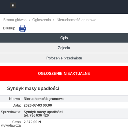
Strona główna
›
Ogloszenia
›
Nieruchomość gruntowa
Drukuj:
Opis
Zdjęcia
Położenie przedmiotu
OGŁOSZENIE NIEAKTUALNE
Syndyk masy upadłości
Nazwa:
Nieruchomość gruntowa
Data:
2026-07-03 00:00
Sprzedawca:
Syndyk masy upadłości
tel. 736 636 426
Cena
2 372,00 zł
wywoławcza